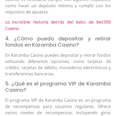
como hacer un depósito mínimo y cumplir con los
requisitos de apuesta.
La increíble historia detrás del éxito de Bet356
Casino
4. ¿Cómo puedo depositar y retirar
fondos en Karamba Casino?
En Karamba Casino puedes depositar y retirar fondos
utilizando diferentes opciones, como tarjetas de
crédito, tarjetas de débito, monederos electrónicos y
transferencias bancarias.
5. ¿Qué es el programa VIP de Karamba
Casino?
El programa VIP de Karamba Casino es un programa
de recompensas para usuarios regulares. Ofrece
varios niveles de recompensas, incluyendo giros