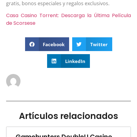
gratis, bonos especiales y regalos exclusivos.
Casa Casino Torrent: Descarga la Última Película
de Scorsese
Facebook
Twitter
LinkedIn
Artículos relacionados
Gamehunters DoubleU Casino