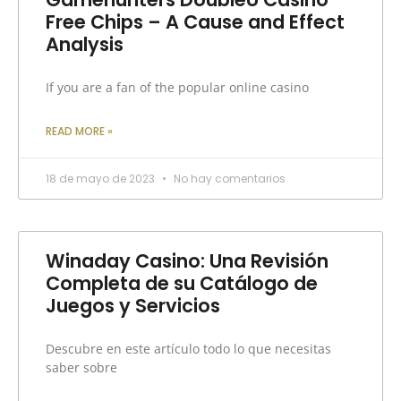
Free Chips – A Cause and Effect
Analysis
If you are a fan of the popular online casino
READ MORE »
18 de mayo de 2023
No hay comentarios
Winaday Casino: Una Revisión
Completa de su Catálogo de
Juegos y Servicios
Descubre en este artículo todo lo que necesitas
saber sobre