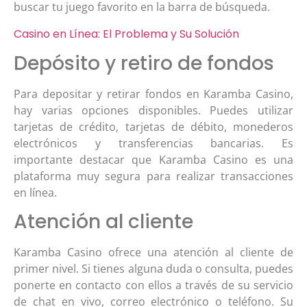
buscar tu juego favorito en la barra de búsqueda.
Casino en Línea: El Problema y Su Solución
Depósito y retiro de fondos
Para depositar y retirar fondos en Karamba Casino,
hay varias opciones disponibles. Puedes utilizar
tarjetas de crédito, tarjetas de débito, monederos
electrónicos y transferencias bancarias. Es
importante destacar que Karamba Casino es una
plataforma muy segura para realizar transacciones
en línea.
Atención al cliente
Karamba Casino ofrece una atención al cliente de
primer nivel. Si tienes alguna duda o consulta, puedes
ponerte en contacto con ellos a través de su servicio
de chat en vivo, correo electrónico o teléfono. Su