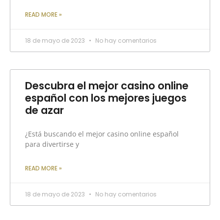
READ MORE »
18 de mayo de 2023
No hay comentarios
Descubra el mejor casino online
español con los mejores juegos
de azar
¿Está buscando el mejor casino online español
para divertirse y
READ MORE »
18 de mayo de 2023
No hay comentarios