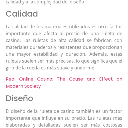
calidad y a la complejidad del diseño.
Calidad
La calidad de los materiales utilizados es otro factor
importante que afecta al precio de una ruleta de
casino. Las ruletas de alta calidad se fabrican con
materiales duraderos y resistentes que proporcionan
una mayor estabilidad y duración. Además, estas
ruletas suelen ser más precisas, lo que significa que el
giro de la rueda es más suave y uniforme.
Real Online Casino: The Cause and Effect on
Modern Society
Diseño
El diseño de la ruleta de casino también es un factor
importante que influye en su precio. Las ruletas más
elaboradas y detalladas suelen ser más costosas