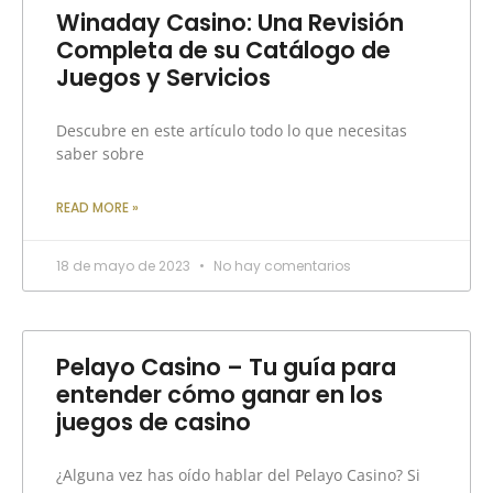
Winaday Casino: Una Revisión
Completa de su Catálogo de
Juegos y Servicios
Descubre en este artículo todo lo que necesitas
saber sobre
READ MORE »
18 de mayo de 2023
No hay comentarios
Pelayo Casino – Tu guía para
entender cómo ganar en los
juegos de casino
¿Alguna vez has oído hablar del Pelayo Casino? Si