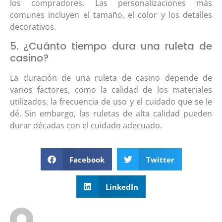
los compradores. Las personalizaciones más
comunes incluyen el tamaño, el color y los detalles
decorativos.
5. ¿Cuánto tiempo dura una ruleta de
casino?
La duración de una ruleta de casino depende de
varios factores, como la calidad de los materiales
utilizados, la frecuencia de uso y el cuidado que se le
dé. Sin embargo, las ruletas de alta calidad pueden
durar décadas con el cuidado adecuado.
Facebook
Twitter
LinkedIn