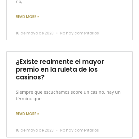
no,
READ MORE »
18 de mayo de 2023
No hay comentarios
¿Existe realmente el mayor
premio en la ruleta de los
casinos?
Siempre que escuchamos sobre un casino, hay un
término que
READ MORE »
18 de mayo de 2023
No hay comentarios