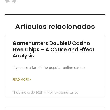
Artículos relacionados
Gamehunters DoubleU Casino
Free Chips – A Cause and Effect
Analysis
If you are a fan of the popular online casino
READ MORE »
18 de mayo de 2023
No hay comentarios