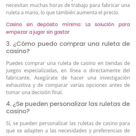
necesitan muchas horas de trabajo para fabricar una
ruleta a mano, lo que también aumenta el precio.
Casino sin depósito mínimo: La solución para
empezar a jugar sin gastar
3. ¿Cómo puedo comprar una ruleta de
casino?
Puedes comprar una ruleta de casino en tiendas de
juegos especializadas, en línea o directamente del
fabricante. Asegúrate de hacer una investigación
exhaustiva y de comparar varias opciones antes de
tomar una decisión final.
4. ¿Se pueden personalizar las ruletas de
casino?
Sí, se pueden personalizar las ruletas de casino para
que se adapten a las necesidades y preferencias de