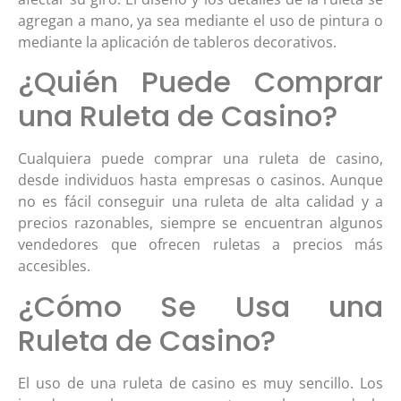
agregan a mano, ya sea mediante el uso de pintura o
mediante la aplicación de tableros decorativos.
¿Quién Puede Comprar
una Ruleta de Casino?
Cualquiera puede comprar una ruleta de casino,
desde individuos hasta empresas o casinos. Aunque
no es fácil conseguir una ruleta de alta calidad y a
precios razonables, siempre se encuentran algunos
vendedores que ofrecen ruletas a precios más
accesibles.
¿Cómo Se Usa una
Ruleta de Casino?
El uso de una ruleta de casino es muy sencillo. Los