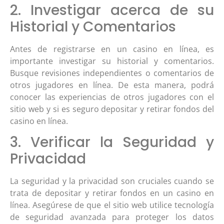
2. Investigar acerca de su
Historial y Comentarios
Antes de registrarse en un casino en línea, es
importante investigar su historial y comentarios.
Busque revisiones independientes o comentarios de
otros jugadores en línea. De esta manera, podrá
conocer las experiencias de otros jugadores con el
sitio web y si es seguro depositar y retirar fondos del
casino en línea.
3. Verificar la Seguridad y
Privacidad
La seguridad y la privacidad son cruciales cuando se
trata de depositar y retirar fondos en un casino en
línea. Asegúrese de que el sitio web utilice tecnología
de seguridad avanzada para proteger los datos