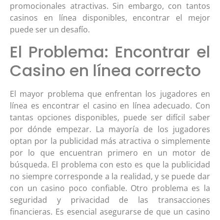
promocionales atractivas. Sin embargo, con tantos
casinos en línea disponibles, encontrar el mejor
puede ser un desafío.
El Problema: Encontrar el
Casino en línea correcto
El mayor problema que enfrentan los jugadores en
línea es encontrar el casino en línea adecuado. Con
tantas opciones disponibles, puede ser difícil saber
por dónde empezar. La mayoría de los jugadores
optan por la publicidad más atractiva o simplemente
por lo que encuentran primero en un motor de
búsqueda. El problema con esto es que la publicidad
no siempre corresponde a la realidad, y se puede dar
con un casino poco confiable. Otro problema es la
seguridad y privacidad de las transacciones
financieras. Es esencial asegurarse de que un casino