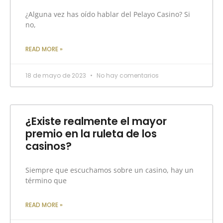
¿Alguna vez has oído hablar del Pelayo Casino? Si
no,
READ MORE »
18 de mayo de 2023
No hay comentarios
¿Existe realmente el mayor
premio en la ruleta de los
casinos?
Siempre que escuchamos sobre un casino, hay un
término que
READ MORE »