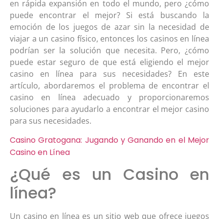
en rápida expansión en todo el mundo, pero ¿cómo
puede encontrar el mejor? Si está buscando la
emoción de los juegos de azar sin la necesidad de
viajar a un casino físico, entonces los casinos en línea
podrían ser la solución que necesita. Pero, ¿cómo
puede estar seguro de que está eligiendo el mejor
casino en línea para sus necesidades? En este
artículo, abordaremos el problema de encontrar el
casino en línea adecuado y proporcionaremos
soluciones para ayudarlo a encontrar el mejor casino
para sus necesidades.
Casino Gratogana: Jugando y Ganando en el Mejor
Casino en Línea
¿Qué es un Casino en
línea?
Un casino en línea es un sitio web que ofrece juegos