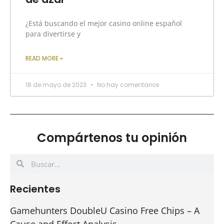
¿Está buscando el mejor casino online español
para divertirse y
READ MORE »
18 de mayo de 2023
No hay comentarios
Compártenos tu opinión
Recientes
Gamehunters DoubleU Casino Free Chips – A
Cause and Effect Analysis