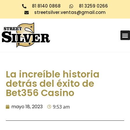
81 8140 0868
81 3259 0266
streetsilver.ventas@gmail.com
Products search
La increíble historia
detrás del éxito de
Bet356 Casino
mayo 18, 2023
9:53 am