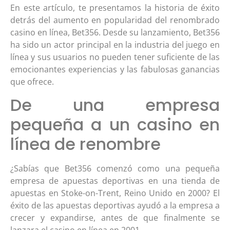
En este artículo, te presentamos la historia de éxito
detrás del aumento en popularidad del renombrado
casino en línea, Bet356. Desde su lanzamiento, Bet356
ha sido un actor principal en la industria del juego en
línea y sus usuarios no pueden tener suficiente de las
emocionantes experiencias y las fabulosas ganancias
que ofrece.
De una empresa
pequeña a un casino en
línea de renombre
¿Sabías que Bet356 comenzó como una pequeña
empresa de apuestas deportivas en una tienda de
apuestas en Stoke-on-Trent, Reino Unido en 2000? El
éxito de las apuestas deportivas ayudó a la empresa a
crecer y expandirse, antes de que finalmente se
lanzara el casino en línea en 2001.