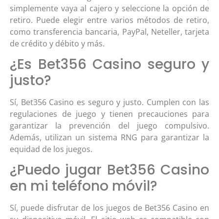
simplemente vaya al cajero y seleccione la opción de
retiro. Puede elegir entre varios métodos de retiro,
como transferencia bancaria, PayPal, Neteller, tarjeta
de crédito y débito y más.
¿Es Bet356 Casino seguro y
justo?
Sí, Bet356 Casino es seguro y justo. Cumplen con las
regulaciones de juego y tienen precauciones para
garantizar la prevención del juego compulsivo.
Además, utilizan un sistema RNG para garantizar la
equidad de los juegos.
¿Puedo jugar Bet356 Casino
en mi teléfono móvil?
Sí, puede disfrutar de los juegos de Bet356 Casino en