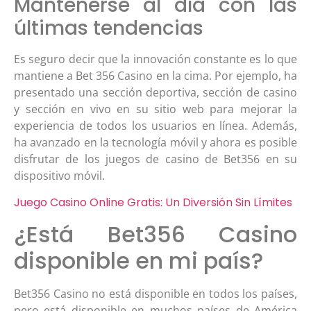
Mantenerse al día con las
últimas tendencias
Es seguro decir que la innovación constante es lo que
mantiene a Bet 356 Casino en la cima. Por ejemplo, ha
presentado una sección deportiva, sección de casino
y sección en vivo en su sitio web para mejorar la
experiencia de todos los usuarios en línea. Además,
ha avanzado en la tecnología móvil y ahora es posible
disfrutar de los juegos de casino de Bet356 en su
dispositivo móvil.
Juego Casino Online Gratis: Un Diversión Sin Límites
¿Está Bet356 Casino
disponible en mi país?
Bet356 Casino no está disponible en todos los países,
pero está disponible en muchos países de América