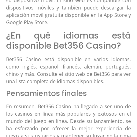
su dispositivo móvil. El sitio web es compatible con
dispositivos móviles y también puede descargar la
aplicación móvil gratuita disponible en la App Store y
Google Play Store.
¿En qué idiomas está
disponible Bet356 Casino?
Bet356 Casino está disponible en varios idiomas,
como inglés, español, francés, alemán, portugués,
chino y más. Consulte el sitio web de Bet356 para ver
una lista completa de idiomas disponibles.
Pensamientos finales
En resumen, Bet356 Casino ha llegado a ser uno de
los casinos en línea más populares y exitosos en el
mundo del juego en línea. Desde su lanzamiento, se
ha esforzado por ofrecer la mejor experiencia de
juego a sus usuarios y mantener su lugar en la cima