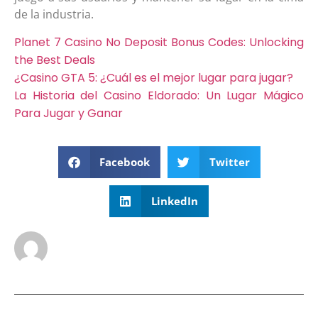
de la industria.
Planet 7 Casino No Deposit Bonus Codes: Unlocking
the Best Deals
¿Casino GTA 5: ¿Cuál es el mejor lugar para jugar?
La Historia del Casino Eldorado: Un Lugar Mágico
Para Jugar y Ganar
Facebook
Twitter
LinkedIn