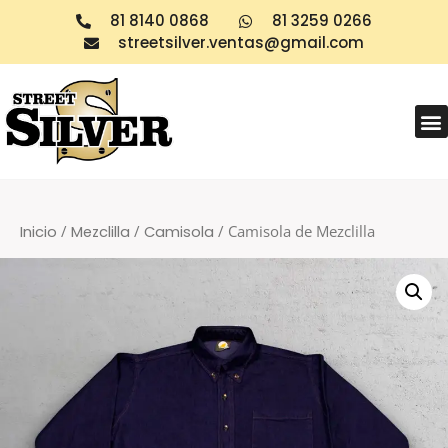
81 8140 0868
81 3259 0266
streetsilver.ventas@gmail.com
Products search
/
/
/ Camisola de Mezclilla
Inicio
Mezclilla
Camisola