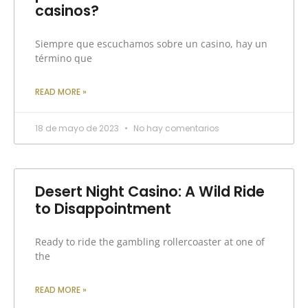
casinos?
Siempre que escuchamos sobre un casino, hay un
término que
READ MORE »
18 de mayo de 2023
No hay comentarios
Desert Night Casino: A Wild Ride
to Disappointment
Ready to ride the gambling rollercoaster at one of
the
READ MORE »