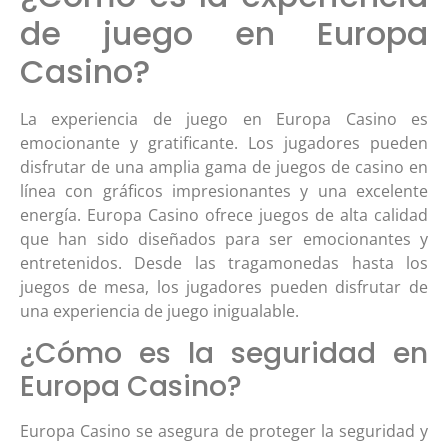
de juego en Europa
Casino?
La experiencia de juego en Europa Casino es
emocionante y gratificante. Los jugadores pueden
disfrutar de una amplia gama de juegos de casino en
línea con gráficos impresionantes y una excelente
energía. Europa Casino ofrece juegos de alta calidad
que han sido diseñados para ser emocionantes y
entretenidos. Desde las tragamonedas hasta los
juegos de mesa, los jugadores pueden disfrutar de
una experiencia de juego inigualable.
¿Cómo es la seguridad en
Europa Casino?
Europa Casino se asegura de proteger la seguridad y