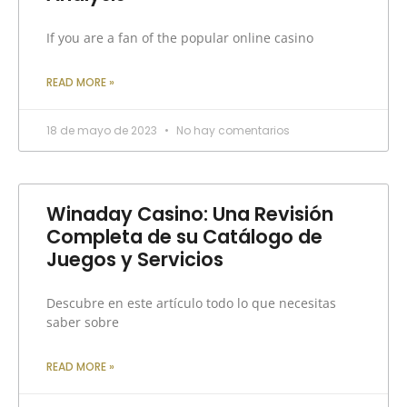
If you are a fan of the popular online casino
READ MORE »
18 de mayo de 2023
No hay comentarios
Winaday Casino: Una Revisión
Completa de su Catálogo de
Juegos y Servicios
Descubre en este artículo todo lo que necesitas
saber sobre
READ MORE »