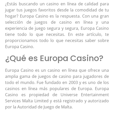
¿Estás buscando un casino en línea de calidad para
jugar tus juegos favoritos desde la comodidad de tu
hogar? Europa Casino es la respuesta. Con una gran
selección de juegos de casino en línea y una
experiencia de juego segura y segura, Europa Casino
tiene todo lo que necesitas. En este artículo, te
proporcionamos todo lo que necesitas saber sobre
Europa Casino.
¿Qué es Europa Casino?
Europa Casino es un casino en línea que ofrece una
amplia gama de juegos de casino para jugadores de
todo el mundo. Fue fundado en 2003 y es uno de los
casinos en línea más populares de Europa. Europa
Casino es propiedad de Universe Entertainment
Services Malta Limited y está registrado y autorizado
por la Autoridad de Juego de Malta.