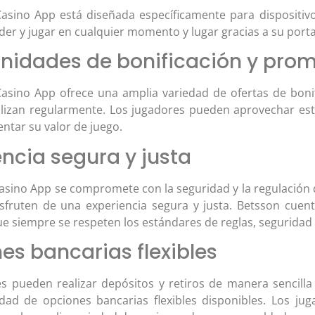
asino App está diseñada específicamente para dispositivos
r y jugar en cualquier momento y lugar gracias a su portabi
nidades de bonificación y pro
asino App ofrece una amplia variedad de ofertas de boni
lizan regularmente. Los jugadores pueden aprovechar est
ntar su valor de juego.
encia segura y justa
asino App se compromete con la seguridad y la regulación d
sfruten de una experiencia segura y justa. Betsson cuent
ue siempre se respeten los estándares de reglas, seguridad 
es bancarias flexibles
s pueden realizar depósitos y retiros de manera sencilla 
dad de opciones bancarias flexibles disponibles. Los ju