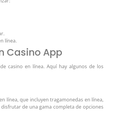
nzar:
ar.
n línea.
on Casino App
de casino en línea. Aquí hay algunos de los
en línea, que incluyen tragamonedas en línea,
n disfrutar de una gama completa de opciones