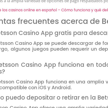
as a la amplia variedad de opciones de pago respaldados por
e los casinos online en español – Cómo funciona y qué d
ntas frecuentes acerca de 
Betsson Casino App gratis para desca
 Betsson Casino App se puede descargar de fo
go, algunos juegos pueden requerir un dep
Betsson Casino App funciona en todo
s?
 Betsson Casino App funciona en una amplia 
 compatible con iOS y Android.
o puedo depositar o retirar en la B
sson Casino App ofrece una amplia variedad 