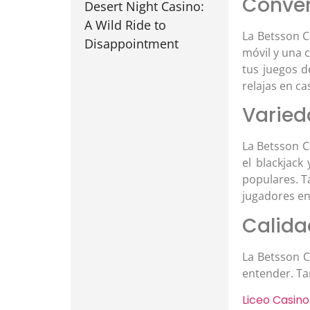
Conven
Desert Night Casino:
A Wild Ride to
La Betsson C
Disappointment
móvil y una c
tus juegos d
relajas en ca
Varied
La Betsson C
el blackjac
populares. T
jugadores en
Calida
La Betsson C
entender. Tam
Liceo Casino