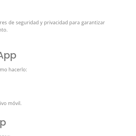
res de seguridad y privacidad para garantizar
nto.
App
ómo hacerlo:
ivo móvil.
pp