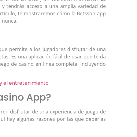
n y tendrás acceso a una amplia variedad de
e artículo, te mostraremos cómo la Betsson app
e nunca.
que permite a los jugadores disfrutar de una
tas. Es una aplicación fácil de usar que te da
uego de casino en línea completa, incluyendo
y el entretenimiento
asino App?
ren disfrutar de una experiencia de juego de
Aquí hay algunas razones por las que deberías