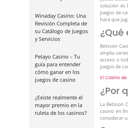
solución es 
juegos de ca
Winaday Casino: Una
hace que jug
Revisión Completa de
¿Qué 
su Catálogo de Juegos
y Servicios
Betsson Casi
amplia varie
Pelayo Casino – Tu
acceso a tod
guía para entender
juegos de ca
cómo ganar en los
El Casino de
juegos de casino
¿Por 
¿Existe realmente el
La Betsson C
mayor premio en la
casino en lí
ruleta de los casinos?
considerar u