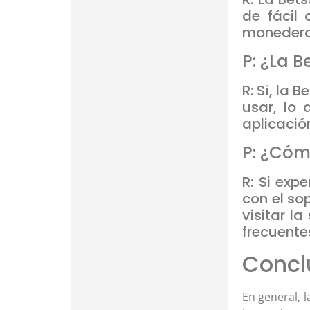
de fácil 
monederos
P: ¿La 
R: Sí, la 
usar, lo 
aplicació
P: ¿Cóm
R: Si exp
con el so
visitar l
frecuente
Concl
En general, 