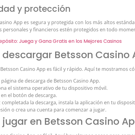
dad y protección
asino App es segura y protegida con los más altos estánda
s personales y financieros estén protegidos en todo mome
epósito: Juega y Gana Gratis en los Mejores Casinos
descargar Betsson Casino 
 Betsson Casino App es fácil y rápido. Aquí te mostramos c
la página de descarga de Betsson Casino App.
ona el sistema operativo de tu dispositivo móvil.
c en el botón de descarga.
 completada la descarga, instala la aplicación en tu disposit
sesión o crea una cuenta para comenzar a jugar.
jugar en Betsson Casino A