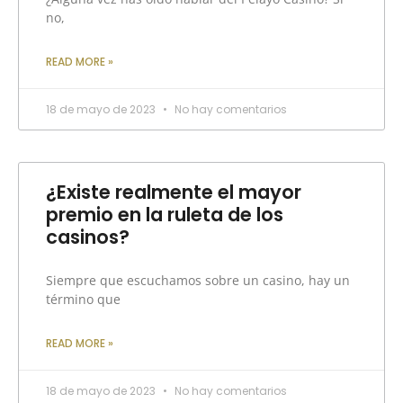
no,
READ MORE »
18 de mayo de 2023
No hay comentarios
¿Existe realmente el mayor
premio en la ruleta de los
casinos?
Siempre que escuchamos sobre un casino, hay un
término que
READ MORE »
18 de mayo de 2023
No hay comentarios