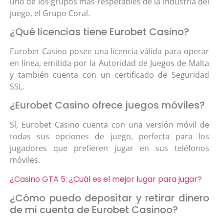
uno de los grupos más respetables de la industria del
juego, el Grupo Coral.
¿Qué licencias tiene Eurobet Casino?
Eurobet Casino posee una licencia válida para operar
en línea, emitida por la Autoridad de Juegos de Malta
y también cuenta con un certificado de Seguridad
SSL.
¿Eurobet Casino ofrece juegos móviles?
Sí, Eurobet Casino cuenta con una versión móvil de
todas sus opciones de juego, perfecta para los
jugadores que prefieren jugar en sus teléfonos
móviles.
¿Casino GTA 5: ¿Cuál es el mejor lugar para jugar?
¿Cómo puedo depositar y retirar dinero
de mi cuenta de Eurobet Casinoo?