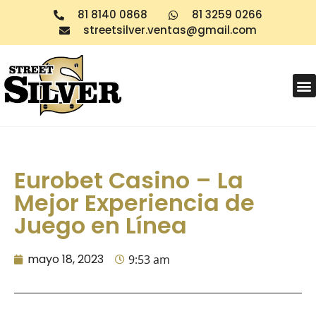
81 8140 0868
81 3259 0266
streetsilver.ventas@gmail.com
Products search
Eurobet Casino – La
Mejor Experiencia de
Juego en Línea
mayo 18, 2023
9:53 am