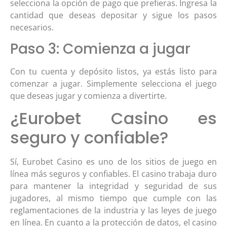
selecciona la opción de pago que prefieras. Ingresa la
cantidad que deseas depositar y sigue los pasos
necesarios.
Paso 3: Comienza a jugar
Con tu cuenta y depósito listos, ya estás listo para
comenzar a jugar. Simplemente selecciona el juego
que deseas jugar y comienza a divertirte.
¿Eurobet Casino es
seguro y confiable?
Sí, Eurobet Casino es uno de los sitios de juego en
línea más seguros y confiables. El casino trabaja duro
para mantener la integridad y seguridad de sus
jugadores, al mismo tiempo que cumple con las
reglamentaciones de la industria y las leyes de juego
en línea. En cuanto a la protección de datos, el casino