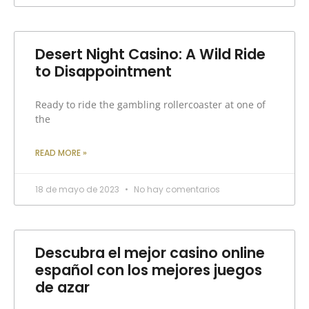
Desert Night Casino: A Wild Ride
to Disappointment
Ready to ride the gambling rollercoaster at one of
the
READ MORE »
18 de mayo de 2023
No hay comentarios
Descubra el mejor casino online
español con los mejores juegos
de azar