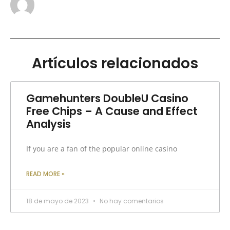
Artículos relacionados
Gamehunters DoubleU Casino
Free Chips – A Cause and Effect
Analysis
If you are a fan of the popular online casino
READ MORE »
18 de mayo de 2023
No hay comentarios