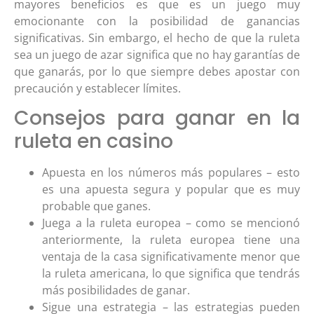
mayores beneficios es que es un juego muy
emocionante con la posibilidad de ganancias
significativas. Sin embargo, el hecho de que la ruleta
sea un juego de azar significa que no hay garantías de
que ganarás, por lo que siempre debes apostar con
precaución y establecer límites.
Consejos para ganar en la
ruleta en casino
Apuesta en los números más populares – esto
es una apuesta segura y popular que es muy
probable que ganes.
Juega a la ruleta europea – como se mencionó
anteriormente, la ruleta europea tiene una
ventaja de la casa significativamente menor que
la ruleta americana, lo que significa que tendrás
más posibilidades de ganar.
Sigue una estrategia – las estrategias pueden