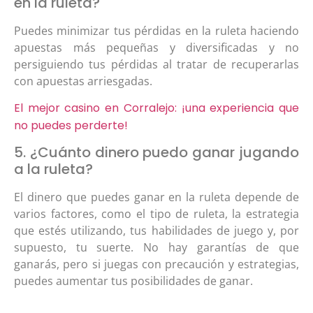
en la ruleta?
Puedes minimizar tus pérdidas en la ruleta haciendo
apuestas más pequeñas y diversificadas y no
persiguiendo tus pérdidas al tratar de recuperarlas
con apuestas arriesgadas.
El mejor casino en Corralejo: ¡una experiencia que
no puedes perderte!
5. ¿Cuánto dinero puedo ganar jugando
a la ruleta?
El dinero que puedes ganar en la ruleta depende de
varios factores, como el tipo de ruleta, la estrategia
que estés utilizando, tus habilidades de juego y, por
supuesto, tu suerte. No hay garantías de que
ganarás, pero si juegas con precaución y estrategias,
puedes aumentar tus posibilidades de ganar.