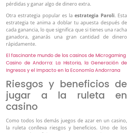
pérdidas y ganar algo de dinero extra.
Otra estrategia popular es la
estrategia Paroli
. Esta
estrategia te anima a doblar tu apuesta después de
cada ganancia, lo que significa que si tienes una racha
ganadora, ganarás una gran cantidad de dinero
rápidamente.
El fascinante mundo de los casinos de Microgaming
Casino de Andorra: La Historia, la Generación de
Ingresos y el Impacto en la Economía Andorrana
Riesgos y beneficios de
jugar a la ruleta en
casino
Como todos los demás juegos de azar en un casino,
la ruleta conlleva riesgos y beneficios. Uno de los