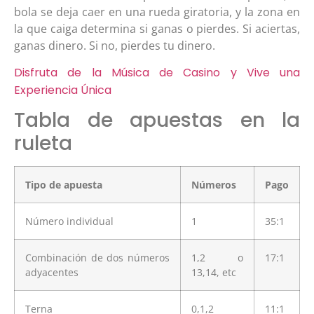
bola se deja caer en una rueda giratoria, y la zona en
la que caiga determina si ganas o pierdes. Si aciertas,
ganas dinero. Si no, pierdes tu dinero.
Disfruta de la Música de Casino y Vive una
Experiencia Única
Tabla de apuestas en la
ruleta
Tipo de apuesta
Números
Pago
Número individual
1
35:1
Combinación de dos números
1,2 o
17:1
adyacentes
13,14, etc
Terna
0,1,2
11:1