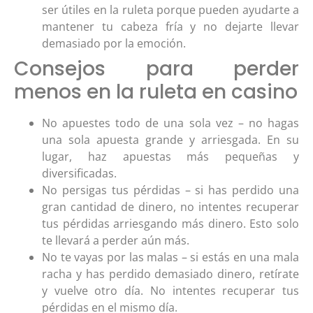
ser útiles en la ruleta porque pueden ayudarte a
mantener tu cabeza fría y no dejarte llevar
demasiado por la emoción.
Consejos para perder
menos en la ruleta en casino
No apuestes todo de una sola vez – no hagas
una sola apuesta grande y arriesgada. En su
lugar, haz apuestas más pequeñas y
diversificadas.
No persigas tus pérdidas – si has perdido una
gran cantidad de dinero, no intentes recuperar
tus pérdidas arriesgando más dinero. Esto solo
te llevará a perder aún más.
No te vayas por las malas – si estás en una mala
racha y has perdido demasiado dinero, retírate
y vuelve otro día. No intentes recuperar tus
pérdidas en el mismo día.