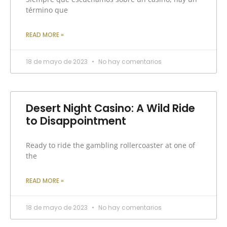
término que
READ MORE »
18 de mayo de 2023
No hay comentarios
Desert Night Casino: A Wild Ride
to Disappointment
Ready to ride the gambling rollercoaster at one of
the
READ MORE »
18 de mayo de 2023
No hay comentarios