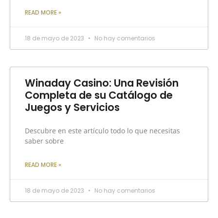
READ MORE »
18 de mayo de 2023
No hay comentarios
Winaday Casino: Una Revisión
Completa de su Catálogo de
Juegos y Servicios
Descubre en este artículo todo lo que necesitas
saber sobre
READ MORE »
18 de mayo de 2023
No hay comentarios