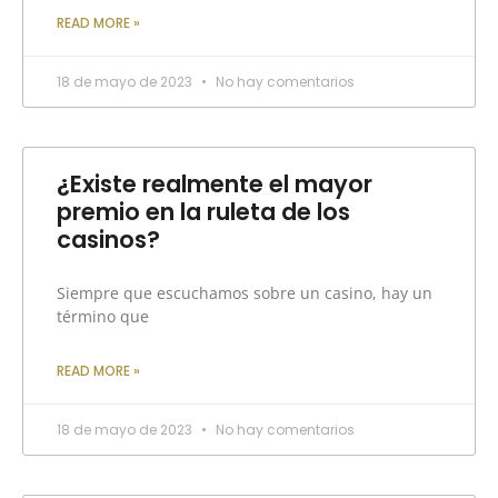
READ MORE »
18 de mayo de 2023
No hay comentarios
¿Existe realmente el mayor
premio en la ruleta de los
casinos?
Siempre que escuchamos sobre un casino, hay un
término que
READ MORE »
18 de mayo de 2023
No hay comentarios