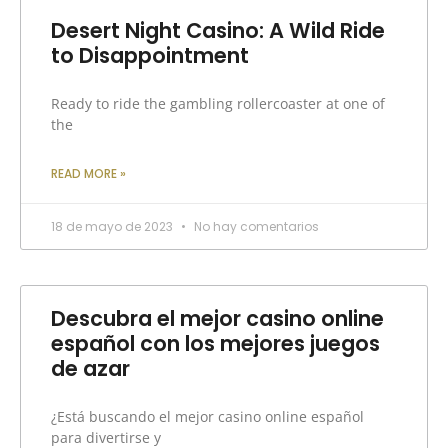
Desert Night Casino: A Wild Ride
to Disappointment
Ready to ride the gambling rollercoaster at one of
the
READ MORE »
18 de mayo de 2023
No hay comentarios
Descubra el mejor casino online
español con los mejores juegos
de azar
¿Está buscando el mejor casino online español
para divertirse y