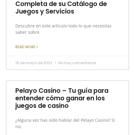
Completa de su Catálogo de
Juegos y Servicios
Descubre en este artículo todo lo que necesitas
saber sobre
READ MORE »
18 de mayo de 2023
No hay comentarios
Pelayo Casino – Tu guía para
entender cómo ganar en los
juegos de casino
¿Alguna vez has oído hablar del Pelayo Casino? Si
no,