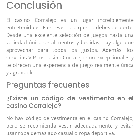
Conclusión
El casino Corralejo es un lugar increíblemente
entretenido en Fuerteventura que no debes perderte.
Desde una excelente selección de juegos hasta una
variedad única de alimentos y bebidas, hay algo que
aprovechar para todos los gustos. Además, los
servicios VIP del casino Corralejo son excepcionales y
te ofrecen una experiencia de juego realmente única
y agradable.
Preguntas frecuentes
¿Existe un código de vestimenta en el
casino Corralejo?
No hay código de vestimenta en el casino Corralejo,
pero se recomienda vestir adecuadamente y evitar
usar ropa demasiado casual o ropa deportiva.