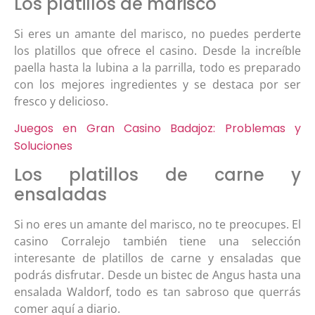
Los platillos de marisco
Si eres un amante del marisco, no puedes perderte
los platillos que ofrece el casino. Desde la increíble
paella hasta la lubina a la parrilla, todo es preparado
con los mejores ingredientes y se destaca por ser
fresco y delicioso.
Juegos en Gran Casino Badajoz: Problemas y
Soluciones
Los platillos de carne y
ensaladas
Si no eres un amante del marisco, no te preocupes. El
casino Corralejo también tiene una selección
interesante de platillos de carne y ensaladas que
podrás disfrutar. Desde un bistec de Angus hasta una
ensalada Waldorf, todo es tan sabroso que querrás
comer aquí a diario.