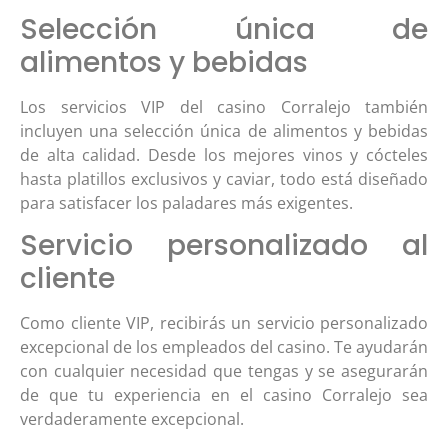
Selección única de
alimentos y bebidas
Los servicios VIP del casino Corralejo también
incluyen una selección única de alimentos y bebidas
de alta calidad. Desde los mejores vinos y cócteles
hasta platillos exclusivos y caviar, todo está diseñado
para satisfacer los paladares más exigentes.
Servicio personalizado al
cliente
Como cliente VIP, recibirás un servicio personalizado
excepcional de los empleados del casino. Te ayudarán
con cualquier necesidad que tengas y se asegurarán
de que tu experiencia en el casino Corralejo sea
verdaderamente excepcional.