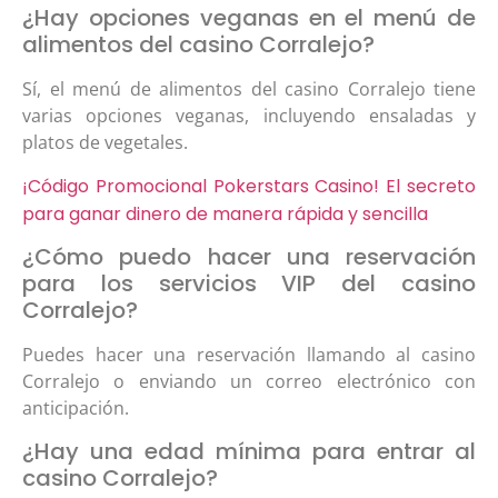
¿Hay opciones veganas en el menú de
alimentos del casino Corralejo?
Sí, el menú de alimentos del casino Corralejo tiene
varias opciones veganas, incluyendo ensaladas y
platos de vegetales.
¡Código Promocional Pokerstars Casino! El secreto
para ganar dinero de manera rápida y sencilla
¿Cómo puedo hacer una reservación
para los servicios VIP del casino
Corralejo?
Puedes hacer una reservación llamando al casino
Corralejo o enviando un correo electrónico con
anticipación.
¿Hay una edad mínima para entrar al
casino Corralejo?