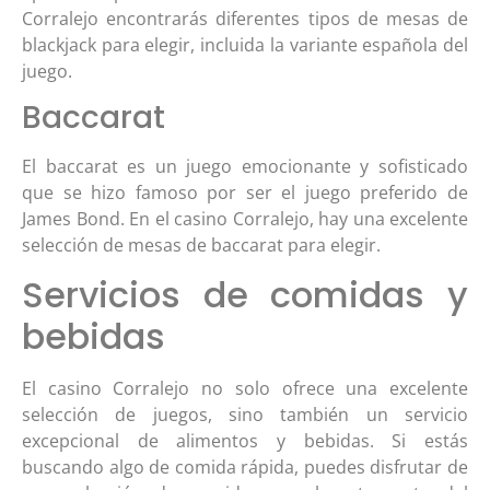
Corralejo encontrarás diferentes tipos de mesas de
blackjack para elegir, incluida la variante española del
juego.
Baccarat
El baccarat es un juego emocionante y sofisticado
que se hizo famoso por ser el juego preferido de
James Bond. En el casino Corralejo, hay una excelente
selección de mesas de baccarat para elegir.
Servicios de comidas y
bebidas
El casino Corralejo no solo ofrece una excelente
selección de juegos, sino también un servicio
excepcional de alimentos y bebidas. Si estás
buscando algo de comida rápida, puedes disfrutar de