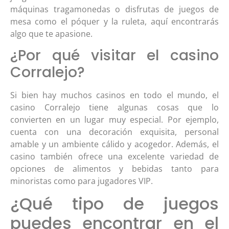
máquinas tragamonedas o disfrutas de juegos de
mesa como el póquer y la ruleta, aquí encontrarás
algo que te apasione.
¿Por qué visitar el casino
Corralejo?
Si bien hay muchos casinos en todo el mundo, el
casino Corralejo tiene algunas cosas que lo
convierten en un lugar muy especial. Por ejemplo,
cuenta con una decoración exquisita, personal
amable y un ambiente cálido y acogedor. Además, el
casino también ofrece una excelente variedad de
opciones de alimentos y bebidas tanto para
minoristas como para jugadores VIP.
¿Qué tipo de juegos
puedes encontrar en el