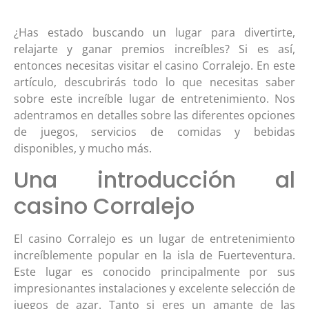
¿Has estado buscando un lugar para divertirte,
relajarte y ganar premios increíbles? Si es así,
entonces necesitas visitar el casino Corralejo. En este
artículo, descubrirás todo lo que necesitas saber
sobre este increíble lugar de entretenimiento. Nos
adentramos en detalles sobre las diferentes opciones
de juegos, servicios de comidas y bebidas
disponibles, y mucho más.
Una introducción al
casino Corralejo
El casino Corralejo es un lugar de entretenimiento
increíblemente popular en la isla de Fuerteventura.
Este lugar es conocido principalmente por sus
impresionantes instalaciones y excelente selección de
juegos de azar. Tanto si eres un amante de las