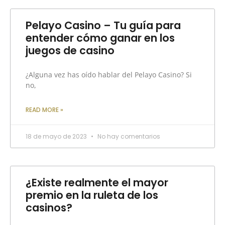
Pelayo Casino – Tu guía para
entender cómo ganar en los
juegos de casino
¿Alguna vez has oído hablar del Pelayo Casino? Si
no,
READ MORE »
18 de mayo de 2023
No hay comentarios
¿Existe realmente el mayor
premio en la ruleta de los
casinos?