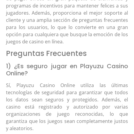
programas de incentivos para mantener felices a sus
jugadores. Además, proporciona el mejor soporte al
cliente y una amplia sección de preguntas frecuentes
para los usuarios, lo que lo convierte en una gran
opción para cualquiera que busque la emoción de los
juegos de casino en línea.
Preguntas Frecuentes
1) ¿Es seguro jugar en Playuzu Casino
Online?
Sí, Playuzu Casino Online utiliza las últimas
tecnologías de seguridad para garantizar que todos
los datos sean seguros y protegidos. Además, el
casino está registrado y autorizado por varias
organizaciones de juego reconocidas, lo que
garantiza que los juegos sean completamente justos
y aleatorios.