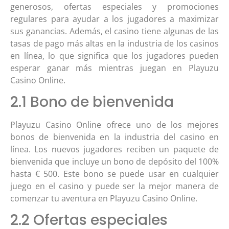
generosos, ofertas especiales y promociones
regulares para ayudar a los jugadores a maximizar
sus ganancias. Además, el casino tiene algunas de las
tasas de pago más altas en la industria de los casinos
en línea, lo que significa que los jugadores pueden
esperar ganar más mientras juegan en Playuzu
Casino Online.
2.1 Bono de bienvenida
Playuzu Casino Online ofrece uno de los mejores
bonos de bienvenida en la industria del casino en
línea. Los nuevos jugadores reciben un paquete de
bienvenida que incluye un bono de depósito del 100%
hasta € 500. Este bono se puede usar en cualquier
juego en el casino y puede ser la mejor manera de
comenzar tu aventura en Playuzu Casino Online.
2.2 Ofertas especiales