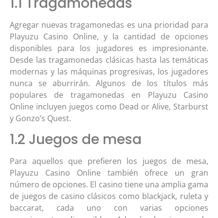
1.1 Tragamonedas
Agregar nuevas tragamonedas es una prioridad para
Playuzu Casino Online, y la cantidad de opciones
disponibles para los jugadores es impresionante.
Desde las tragamonedas clásicas hasta las temáticas
modernas y las máquinas progresivas, los jugadores
nunca se aburrirán. Algunos de los títulos más
populares de tragamonedas en Playuzu Casino
Online incluyen juegos como Dead or Alive, Starburst
y Gonzo’s Quest.
1.2 Juegos de mesa
Para aquellos que prefieren los juegos de mesa,
Playuzu Casino Online también ofrece un gran
número de opciones. El casino tiene una amplia gama
de juegos de casino clásicos como blackjack, ruleta y
baccarat, cada uno con varias opciones