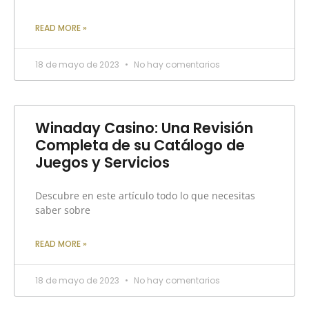
READ MORE »
18 de mayo de 2023
No hay comentarios
Winaday Casino: Una Revisión
Completa de su Catálogo de
Juegos y Servicios
Descubre en este artículo todo lo que necesitas
saber sobre
READ MORE »
18 de mayo de 2023
No hay comentarios