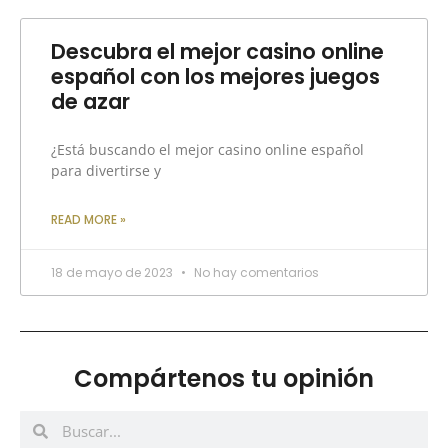
Descubra el mejor casino online
español con los mejores juegos
de azar
¿Está buscando el mejor casino online español
para divertirse y
READ MORE »
18 de mayo de 2023
No hay comentarios
Compártenos tu opinión