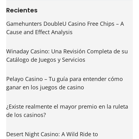
Recientes
Gamehunters DoubleU Casino Free Chips – A
Cause and Effect Analysis
Winaday Casino: Una Revisión Completa de su
Catálogo de Juegos y Servicios
Pelayo Casino – Tu guía para entender cómo
ganar en los juegos de casino
¿Existe realmente el mayor premio en la ruleta
de los casinos?
Desert Night Casino: A Wild Ride to