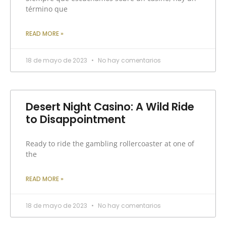
término que
READ MORE »
18 de mayo de 2023
No hay comentarios
Desert Night Casino: A Wild Ride
to Disappointment
Ready to ride the gambling rollercoaster at one of
the
READ MORE »
18 de mayo de 2023
No hay comentarios