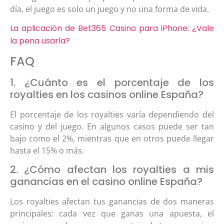
día, el juego es solo un juego y no una forma de vida.
La aplicación de Bet365 Casino para iPhone: ¿Vale
la pena usarla?
FAQ
1. ¿Cuánto es el porcentaje de los
royalties en los casinos online España?
El porcentaje de los royalties varía dependiendo del
casino y del juego. En algunos casos puede ser tan
bajo como el 2%, mientras que en otros puede llegar
hasta el 15% o más.
2. ¿Cómo afectan los royalties a mis
ganancias en el casino online España?
Los royalties afectan tus ganancias de dos maneras
principales: cada vez que ganas una apuesta, el