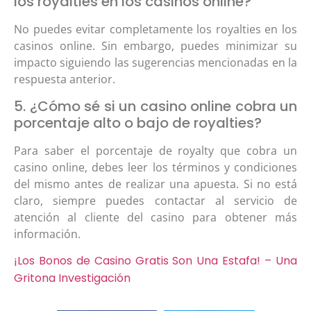
los royalties en los casinos online?
No puedes evitar completamente los royalties en los
casinos online. Sin embargo, puedes minimizar su
impacto siguiendo las sugerencias mencionadas en la
respuesta anterior.
5. ¿Cómo sé si un casino online cobra un
porcentaje alto o bajo de royalties?
Para saber el porcentaje de royalty que cobra un
casino online, debes leer los términos y condiciones
del mismo antes de realizar una apuesta. Si no está
claro, siempre puedes contactar al servicio de
atención al cliente del casino para obtener más
información.
¡Los Bonos de Casino Gratis Son Una Estafa! – Una
Gritona Investigación