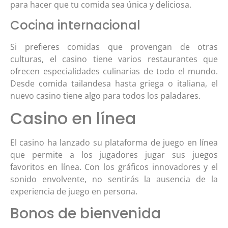
para hacer que tu comida sea única y deliciosa.
Cocina internacional
Si prefieres comidas que provengan de otras
culturas, el casino tiene varios restaurantes que
ofrecen especialidades culinarias de todo el mundo.
Desde comida tailandesa hasta griega o italiana, el
nuevo casino tiene algo para todos los paladares.
Casino en línea
El casino ha lanzado su plataforma de juego en línea
que permite a los jugadores jugar sus juegos
favoritos en línea. Con los gráficos innovadores y el
sonido envolvente, no sentirás la ausencia de la
experiencia de juego en persona.
Bonos de bienvenida