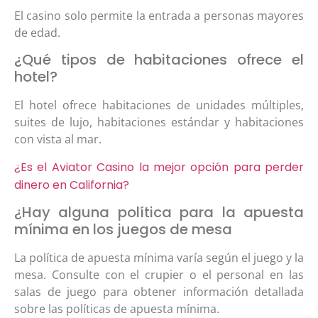
El casino solo permite la entrada a personas mayores
de edad.
¿Qué tipos de habitaciones ofrece el
hotel?
El hotel ofrece habitaciones de unidades múltiples,
suites de lujo, habitaciones estándar y habitaciones
con vista al mar.
¿Es el Aviator Casino la mejor opción para perder
dinero en California?
¿Hay alguna política para la apuesta
mínima en los juegos de mesa
La política de apuesta mínima varía según el juego y la
mesa. Consulte con el crupier o el personal en las
salas de juego para obtener información detallada
sobre las políticas de apuesta mínima.