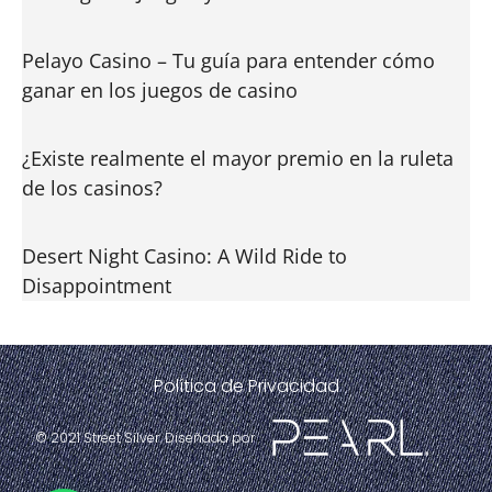
Pelayo Casino – Tu guía para entender cómo
ganar en los juegos de casino
¿Existe realmente el mayor premio en la ruleta
de los casinos?
Desert Night Casino: A Wild Ride to
Disappointment
Política de Privacidad
© 2021 Street Silver. Diseñada por