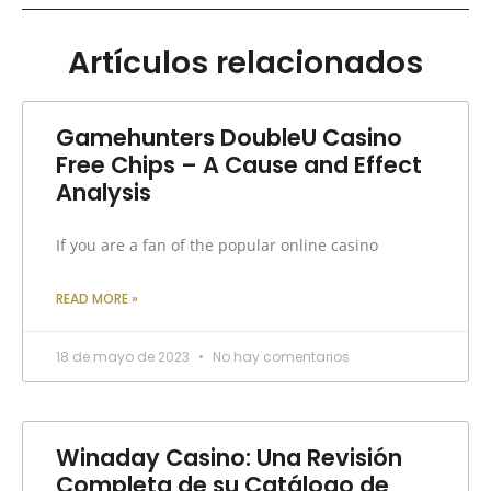
Artículos relacionados
Gamehunters DoubleU Casino
Free Chips – A Cause and Effect
Analysis
If you are a fan of the popular online casino
READ MORE »
18 de mayo de 2023
No hay comentarios
Winaday Casino: Una Revisión
Completa de su Catálogo de