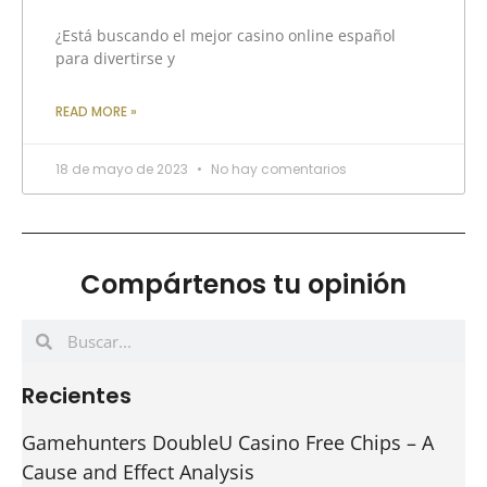
¿Está buscando el mejor casino online español
para divertirse y
READ MORE »
18 de mayo de 2023
No hay comentarios
Compártenos tu opinión
Recientes
Gamehunters DoubleU Casino Free Chips – A
Cause and Effect Analysis