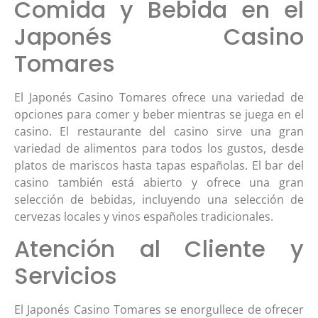
Comida y Bebida en el
Japonés Casino
Tomares
El Japonés Casino Tomares ofrece una variedad de
opciones para comer y beber mientras se juega en el
casino. El restaurante del casino sirve una gran
variedad de alimentos para todos los gustos, desde
platos de mariscos hasta tapas españolas. El bar del
casino también está abierto y ofrece una gran
selección de bebidas, incluyendo una selección de
cervezas locales y vinos españoles tradicionales.
Atención al Cliente y
Servicios
El Japonés Casino Tomares se enorgullece de ofrecer