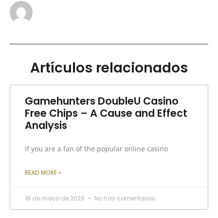
Artículos relacionados
Gamehunters DoubleU Casino
Free Chips – A Cause and Effect
Analysis
If you are a fan of the popular online casino
READ MORE »
18 de mayo de 2023
No hay comentarios