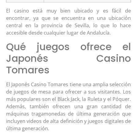
El casino está muy bien ubicado y es fácil de
encontrar, ya que se encuentra en una ubicación
central en la provincia de Sevilla, lo que lo hace
accesible desde cualquier lugar de Andalucía.
Qué juegos ofrece el
Japonés Casino
Tomares
El Japonés Casino Tomares tiene una amplia selección
de juegos de mesa para ofrecer a sus visitantes. Los
más populares son el Black Jack, la Ruleta y el Póquer.
Además, también ofrecen una gran cantidad de
máquinas tragamonedas de última generación que
incluyen videos de alta definición y juegos digitales de
última generación.