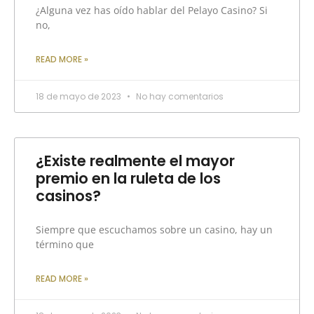
¿Alguna vez has oído hablar del Pelayo Casino? Si
no,
READ MORE »
18 de mayo de 2023
No hay comentarios
¿Existe realmente el mayor
premio en la ruleta de los
casinos?
Siempre que escuchamos sobre un casino, hay un
término que
READ MORE »