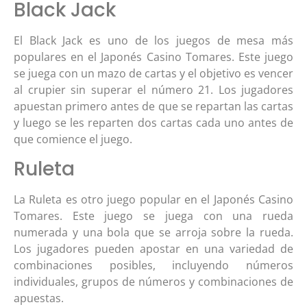
Black Jack
El Black Jack es uno de los juegos de mesa más
populares en el Japonés Casino Tomares. Este juego
se juega con un mazo de cartas y el objetivo es vencer
al crupier sin superar el número 21. Los jugadores
apuestan primero antes de que se repartan las cartas
y luego se les reparten dos cartas cada uno antes de
que comience el juego.
Ruleta
La Ruleta es otro juego popular en el Japonés Casino
Tomares. Este juego se juega con una rueda
numerada y una bola que se arroja sobre la rueda.
Los jugadores pueden apostar en una variedad de
combinaciones posibles, incluyendo números
individuales, grupos de números y combinaciones de
apuestas.