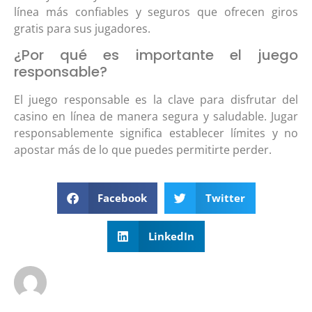
línea más confiables y seguros que ofrecen giros
gratis para sus jugadores.
¿Por qué es importante el juego
responsable?
El juego responsable es la clave para disfrutar del
casino en línea de manera segura y saludable. Jugar
responsablemente significa establecer límites y no
apostar más de lo que puedes permitirte perder.
Facebook
Twitter
LinkedIn