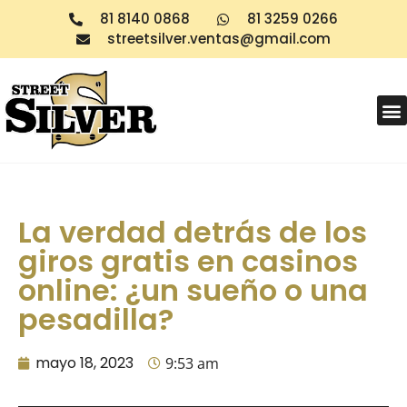
81 8140 0868
81 3259 0266
streetsilver.ventas@gmail.com
Products search
La verdad detrás de los
giros gratis en casinos
online: ¿un sueño o una
pesadilla?
mayo 18, 2023
9:53 am