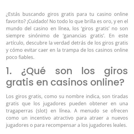
¿Estás buscando giros gratis para tu casino online
favorito? ¡Cuidado! No todo lo que brilla es oro, y en el
mundo del casino en línea, los ‘giros gratis’ no son
siempre sinónimo de ‘ganancias gratis’. En este
artículo, descubre la verdad detrás de los giros gratis
y cómo evitar caer en la trampa de los casinos online
poco fiables.
1. ¿Qué son los giros
gratis en casinos online?
Los giros gratis, como su nombre indica, son tiradas
gratis que los jugadores pueden obtener en una
tragaperras (slot) en línea. A menudo se ofrecen
como un incentivo atractivo para atraer a nuevos
jugadores o para recompensar a los jugadores leales.