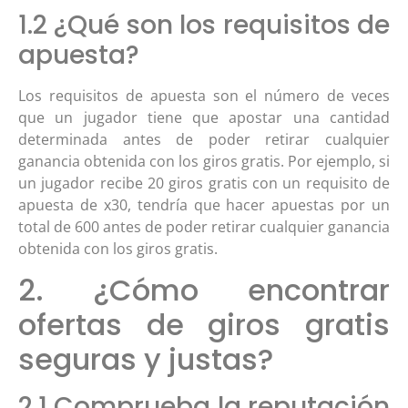
1.2 ¿Qué son los requisitos de
apuesta?
Los requisitos de apuesta son el número de veces
que un jugador tiene que apostar una cantidad
determinada antes de poder retirar cualquier
ganancia obtenida con los giros gratis. Por ejemplo, si
un jugador recibe 20 giros gratis con un requisito de
apuesta de x30, tendría que hacer apuestas por un
total de 600 antes de poder retirar cualquier ganancia
obtenida con los giros gratis.
2. ¿Cómo encontrar
ofertas de giros gratis
seguras y justas?
2.1 Comprueba la reputación