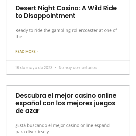
Desert Night Casino: A Wild Ride
to Disappointment
Ready to ride the gambling rollercoaster at one of
the
READ MORE »
18 de mayo de 2023
No hay comentarios
Descubra el mejor casino online
español con los mejores juegos
de azar
¿Está buscando el mejor casino online español
para divertirse y