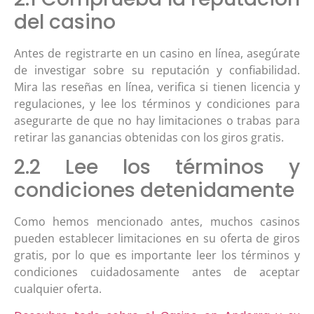
del casino
Antes de registrarte en un casino en línea, asegúrate
de investigar sobre su reputación y confiabilidad.
Mira las reseñas en línea, verifica si tienen licencia y
regulaciones, y lee los términos y condiciones para
asegurarte de que no hay limitaciones o trabas para
retirar las ganancias obtenidas con los giros gratis.
2.2 Lee los términos y
condiciones detenidamente
Como hemos mencionado antes, muchos casinos
pueden establecer limitaciones en su oferta de giros
gratis, por lo que es importante leer los términos y
condiciones cuidadosamente antes de aceptar
cualquier oferta.