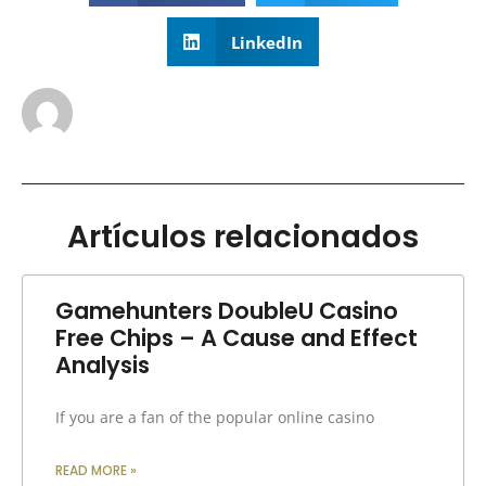
LinkedIn
Artículos relacionados
Gamehunters DoubleU Casino
Free Chips – A Cause and Effect
Analysis
If you are a fan of the popular online casino
READ MORE »