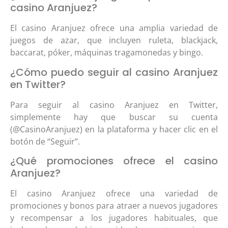
casino Aranjuez?
El casino Aranjuez ofrece una amplia variedad de
juegos de azar, que incluyen ruleta, blackjack,
baccarat, póker, máquinas tragamonedas y bingo.
¿Cómo puedo seguir al casino Aranjuez
en Twitter?
Para seguir al casino Aranjuez en Twitter,
simplemente hay que buscar su cuenta
(@CasinoAranjuez) en la plataforma y hacer clic en el
botón de “Seguir”.
¿Qué promociones ofrece el casino
Aranjuez?
El casino Aranjuez ofrece una variedad de
promociones y bonos para atraer a nuevos jugadores
y recompensar a los jugadores habituales, que