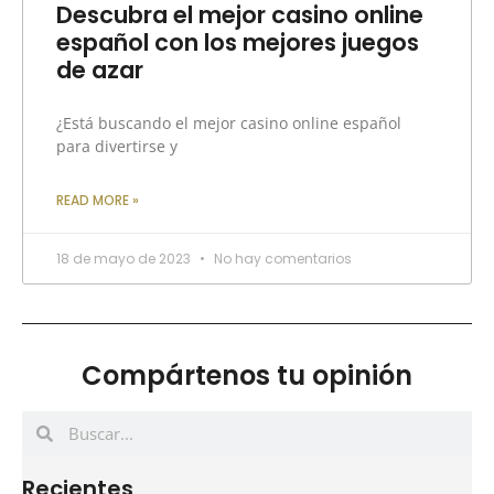
Descubra el mejor casino online
español con los mejores juegos
de azar
¿Está buscando el mejor casino online español
para divertirse y
READ MORE »
18 de mayo de 2023
No hay comentarios
Compártenos tu opinión
Recientes