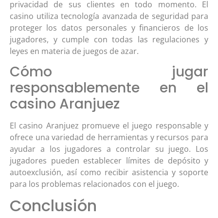
privacidad de sus clientes en todo momento. El
casino utiliza tecnología avanzada de seguridad para
proteger los datos personales y financieros de los
jugadores, y cumple con todas las regulaciones y
leyes en materia de juegos de azar.
Cómo jugar
responsablemente en el
casino Aranjuez
El casino Aranjuez promueve el juego responsable y
ofrece una variedad de herramientas y recursos para
ayudar a los jugadores a controlar su juego. Los
jugadores pueden establecer límites de depósito y
autoexclusión, así como recibir asistencia y soporte
para los problemas relacionados con el juego.
Conclusión