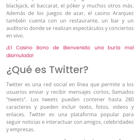
blackjack, el baccarat, el póker y muchos otros más.
Además de los juegos de azar, el casino Aranjuez
también cuenta con un restaurante, un bar y un
auditorio donde se realizan espectáculos y conciertos
en vivo.
¡El Casino Bono de Bienvenida: una burla mal
disimulada!
¿Qué es Twitter?
Twitter es una red social en línea que permite a los
usuarios enviar y recibir mensajes cortos, llamados
“tweets”. Los tweets pueden contener hasta 280
caracteres y pueden incluir texto, fotos, videos y
enlaces. Twitter es una plataforma popular para
seguir noticias e interactuar con amigos, celebridades
y empresas.