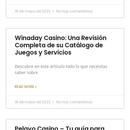
18 de mayo de 2023
No hay comentarios
Winaday Casino: Una Revisión
Completa de su Catálogo de
Juegos y Servicios
Descubre en este artículo todo lo que necesitas
saber sobre
READ MORE »
18 de mayo de 2023
No hay comentarios
Pelayo Casino – Tu guía para