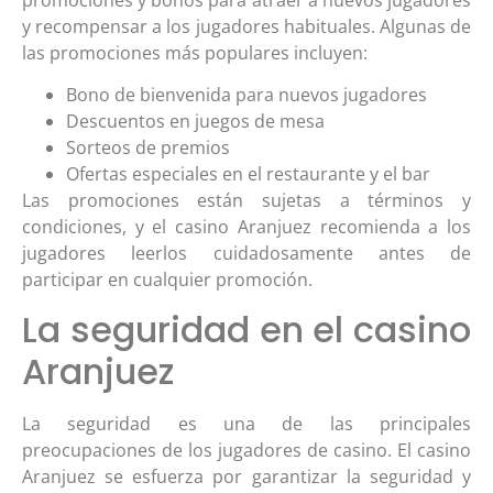
y recompensar a los jugadores habituales. Algunas de
las promociones más populares incluyen:
Bono de bienvenida para nuevos jugadores
Descuentos en juegos de mesa
Sorteos de premios
Ofertas especiales en el restaurante y el bar
Las promociones están sujetas a términos y
condiciones, y el casino Aranjuez recomienda a los
jugadores leerlos cuidadosamente antes de
participar en cualquier promoción.
La seguridad en el casino
Aranjuez
La seguridad es una de las principales
preocupaciones de los jugadores de casino. El casino
Aranjuez se esfuerza por garantizar la seguridad y