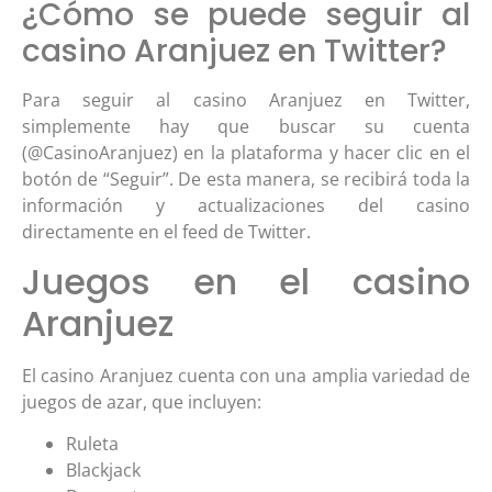
¿Cómo se puede seguir al
casino Aranjuez en Twitter?
Para seguir al casino Aranjuez en Twitter,
simplemente hay que buscar su cuenta
(@CasinoAranjuez) en la plataforma y hacer clic en el
botón de “Seguir”. De esta manera, se recibirá toda la
información y actualizaciones del casino
directamente en el feed de Twitter.
Juegos en el casino
Aranjuez
El casino Aranjuez cuenta con una amplia variedad de
juegos de azar, que incluyen:
Ruleta
Blackjack