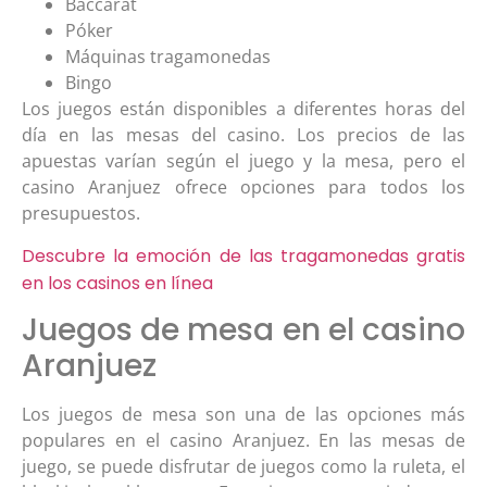
Baccarat
Póker
Máquinas tragamonedas
Bingo
Los juegos están disponibles a diferentes horas del
día en las mesas del casino. Los precios de las
apuestas varían según el juego y la mesa, pero el
casino Aranjuez ofrece opciones para todos los
presupuestos.
Descubre la emoción de las tragamonedas gratis
en los casinos en línea
Juegos de mesa en el casino
Aranjuez
Los juegos de mesa son una de las opciones más
populares en el casino Aranjuez. En las mesas de
juego, se puede disfrutar de juegos como la ruleta, el