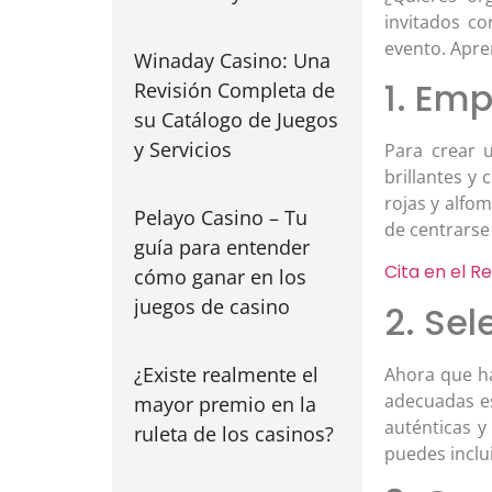
invitados c
evento. Apre
Winaday Casino: Una
1. Em
Revisión Completa de
su Catálogo de Juegos
y Servicios
Para crear u
brillantes y
rojas y alfo
Pelayo Casino – Tu
de centrarse
guía para entender
Cita en el R
cómo ganar en los
juegos de casino
2. Se
¿Existe realmente el
Ahora que ha
adecuadas es
mayor premio en la
auténticas y
ruleta de los casinos?
puedes inclu