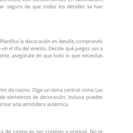
star seguro de que todos los detalles se han
n
 Planifica la decoración en detalle, comprando
 en el día del evento. Decide qué juegos vas a
mente, asegúrate de que todo lo que necesitas
ento de casino. Elige un tema central como Las
n de elementos de decoración. Incluso puedes
 crear una atmósfera auténtica.
 de casino es ser creativo y original. No te