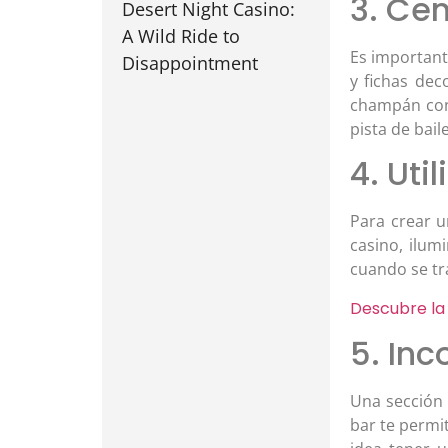
3. Cen
Desert Night Casino:
A Wild Ride to
Es important
Disappointment
y fichas de
champán con 
pista de bail
4. Ut
Para crear u
casino, ilum
cuando se tra
Descubre la 
5. Inc
Una sección 
bar te permi