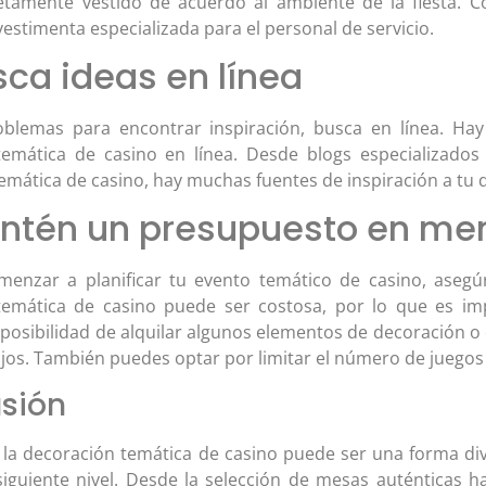
etamente vestido de acuerdo al ambiente de la fiesta. C
vestimenta especializada para el personal de servicio.
sca ideas en línea
roblemas para encontrar inspiración, busca en línea. Ha
temática de casino en línea. Desde blogs especializados
emática de casino, hay muchas fuentes de inspiración a tu d
antén un presupuesto en me
menzar a planificar tu evento temático de casino, aseg
temática de casino puede ser costosa, por lo que es im
 posibilidad de alquilar algunos elementos de decoració
ajos. También puedes optar por limitar el número de juegos 
sión
la decoración temática de casino puede ser una forma dive
siguiente nivel. Desde la selección de mesas auténticas 