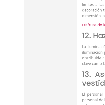
limites a l
decoración t
dimensión, as
Disfrute de 
12. Ha
La iluminaci
iluminación
distribuida 
clave como la
13. A
vesti
El personal
personal de 