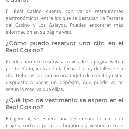
El Real Casino cuenta con varios restaurantes
gastronómicos, entre los que se destacan La Terraza
del Casino y Los Galayos. Puedes encontrar más
información en su página web.
¿Cómo puedo reservar una cita en el
Real Casino?
Puedes hacer tu reserva a través de su página web o
por teléfono, indicando la fecha, hora y detalles de la
cita. Deberás contar con una tarjeta de crédito y estar
dispuesto a pagar un depósito, que puede variar
según la reserva que elijas.
¿Qué tipo de vestimenta se espera en el
Real Casino?
En general, se espera una vestimenta formal, con
traje y corbata para los hombres y vestido o traje