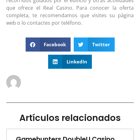
recorridos guiados por el edificio y otras actividades
que ofrece el Real Casino. Para conocer la oferta
completa, te recomendamos que visites su página
web o lo contactes por teléfono.
Facebook
Twitter
LinkedIn
Artículos relacionados
Gamehunters DoubleU Casino