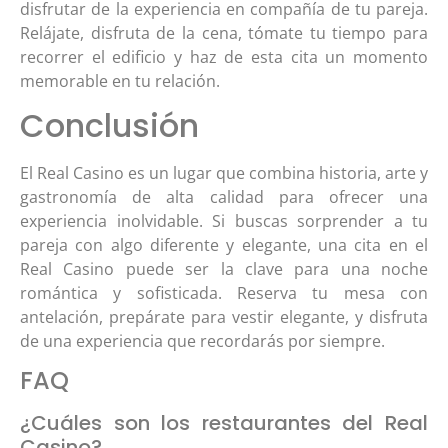
disfrutar de la experiencia en compañía de tu pareja.
Relájate, disfruta de la cena, tómate tu tiempo para
recorrer el edificio y haz de esta cita un momento
memorable en tu relación.
Conclusión
El Real Casino es un lugar que combina historia, arte y
gastronomía de alta calidad para ofrecer una
experiencia inolvidable. Si buscas sorprender a tu
pareja con algo diferente y elegante, una cita en el
Real Casino puede ser la clave para una noche
romántica y sofisticada. Reserva tu mesa con
antelación, prepárate para vestir elegante, y disfruta
de una experiencia que recordarás por siempre.
FAQ
¿Cuáles son los restaurantes del Real
Casino?