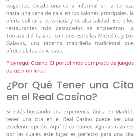
exigentes. Desde una cena informal en la terraza
hasta una cena de gala en los salones principales, la
oferta culinaria es variada y de alta calidad. Entre los
restaurantes más destacados se encuentran La
Terraza del Casino, con dos estrellas Michelín, y Los
Galayos, una taberna madrileña tradicional que
ofrece platos deliciosos.
Playregal Casino: El portal más completo de juegos
de azar en línea
¿Por Qué Tener una Cita
en el Real Casino?
Si estás buscando una experiencia única en Madrid,
tener una cita en el Real Casino puede ser una
excelente opción. Aquí te contamos algunas razones
por las cuales este lugar es perfecto para una cita