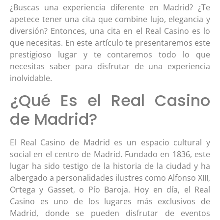
¿Buscas una experiencia diferente en Madrid? ¿Te
apetece tener una cita que combine lujo, elegancia y
diversión? Entonces, una cita en el Real Casino es lo
que necesitas. En este artículo te presentaremos este
prestigioso lugar y te contaremos todo lo que
necesitas saber para disfrutar de una experiencia
inolvidable.
¿Qué Es el Real Casino
de Madrid?
El Real Casino de Madrid es un espacio cultural y
social en el centro de Madrid. Fundado en 1836, este
lugar ha sido testigo de la historia de la ciudad y ha
albergado a personalidades ilustres como Alfonso XIII,
Ortega y Gasset, o Pío Baroja. Hoy en día, el Real
Casino es uno de los lugares más exclusivos de
Madrid, donde se pueden disfrutar de eventos