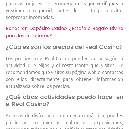
para las mujeres. Te recomendamos que verifiques la
vestimenta requerida antes de la cita para evitar
sorpresas incómodas.
Bonos Sin Depósito Casino: ¿Estafa o Regalo Divino
para los Jugadores?
¿Cuáles son los precios del Real Casino?
Los precios en el Real Casino pueden variar según la
actividad que elijas y el restaurante que visites. Te
recomendamos que visites su página web o contactes
con ellos directamente para obtener información
actualizada sobre los precios.
¿Qué otras actividades puedo hacer en
el Real Casino?
Además de disfrutar de una cena romántica, puedes
participar en eventos culturales, exposiciones,