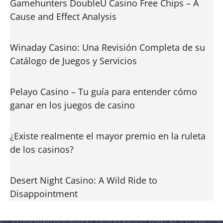
Gamehunters DoubleU Casino Free Chips – A
Cause and Effect Analysis
Winaday Casino: Una Revisión Completa de su
Catálogo de Juegos y Servicios
Pelayo Casino – Tu guía para entender cómo
ganar en los juegos de casino
¿Existe realmente el mayor premio en la ruleta
de los casinos?
Desert Night Casino: A Wild Ride to
Disappointment