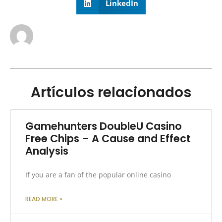
LinkedIn
Artículos relacionados
Gamehunters DoubleU Casino
Free Chips – A Cause and Effect
Analysis
If you are a fan of the popular online casino
READ MORE »