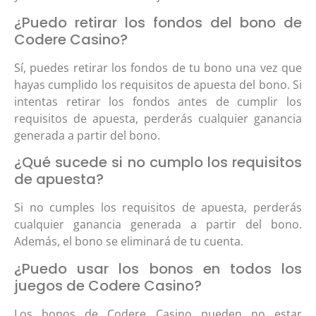
¿Puedo retirar los fondos del bono de
Codere Casino?
Sí, puedes retirar los fondos de tu bono una vez que
hayas cumplido los requisitos de apuesta del bono. Si
intentas retirar los fondos antes de cumplir los
requisitos de apuesta, perderás cualquier ganancia
generada a partir del bono.
¿Qué sucede si no cumplo los requisitos
de apuesta?
Si no cumples los requisitos de apuesta, perderás
cualquier ganancia generada a partir del bono.
Además, el bono se eliminará de tu cuenta.
¿Puedo usar los bonos en todos los
juegos de Codere Casino?
Los bonos de Codere Casino pueden no estar