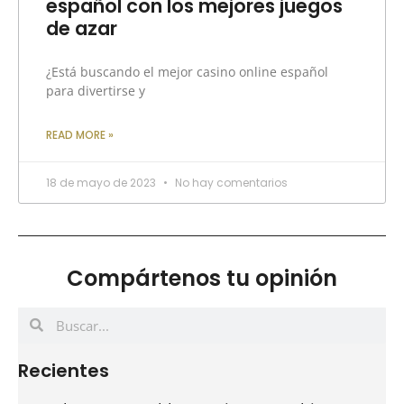
español con los mejores juegos
de azar
¿Está buscando el mejor casino online español
para divertirse y
READ MORE »
18 de mayo de 2023
No hay comentarios
Compártenos tu opinión
Recientes