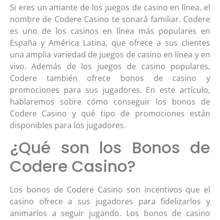
Si eres un amante de los juegos de casino en línea, el
nombre de Codere Casino te sonará familiar. Codere
es uno de los casinos en línea más populares en
España y América Latina, que ofrece a sus clientes
una amplia variedad de juegos de casino en línea y en
vivo. Además de los juegos de casino populares,
Codere también ofrece bonos de casino y
promociones para sus jugadores. En este artículo,
hablaremos sobre cómo conseguir los bonos de
Codere Casino y qué tipo de promociones están
disponibles para los jugadores.
¿Qué son los Bonos de
Codere Casino?
Los bonos de Codere Casino son incentivos que el
casino ofrece a sus jugadores para fidelizarlos y
animarlos a seguir jugando. Los bonos de casino