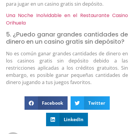
para jugar en un casino gratis sin depósito.
Una Noche Inolvidable en el Restaurante Casino
Orihuela
5. ¿Puedo ganar grandes cantidades de
dinero en un casino gratis sin depósito?
No es común ganar grandes cantidades de dinero en
los casinos gratis sin depósito debido a las
restricciones aplicadas a los créditos gratuitos. Sin
embargo, es posible ganar pequeñas cantidades de
dinero jugando a tus juegos favoritos.
Facebook
Twitter
LinkedIn