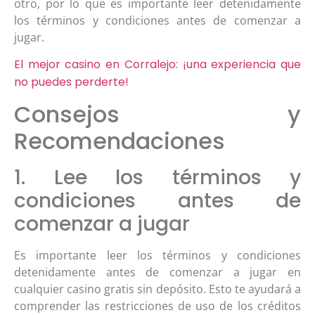
otro, por lo que es importante leer detenidamente
los términos y condiciones antes de comenzar a
jugar.
El mejor casino en Corralejo: ¡una experiencia que
no puedes perderte!
Consejos y
Recomendaciones
1. Lee los términos y
condiciones antes de
comenzar a jugar
Es importante leer los términos y condiciones
detenidamente antes de comenzar a jugar en
cualquier casino gratis sin depósito. Esto te ayudará a
comprender las restricciones de uso de los créditos