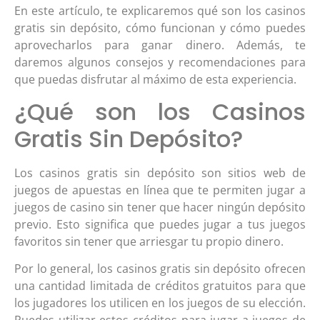
En este artículo, te explicaremos qué son los casinos
gratis sin depósito, cómo funcionan y cómo puedes
aprovecharlos para ganar dinero. Además, te
daremos algunos consejos y recomendaciones para
que puedas disfrutar al máximo de esta experiencia.
¿Qué son los Casinos
Gratis Sin Depósito?
Los casinos gratis sin depósito son sitios web de
juegos de apuestas en línea que te permiten jugar a
juegos de casino sin tener que hacer ningún depósito
previo. Esto significa que puedes jugar a tus juegos
favoritos sin tener que arriesgar tu propio dinero.
Por lo general, los casinos gratis sin depósito ofrecen
una cantidad limitada de créditos gratuitos para que
los jugadores los utilicen en los juegos de su elección.