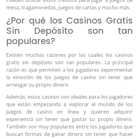
Puedes utilizar estos créditos para jugar a juegos de
mesa, tragamonedas, juegos de cartas y mucho más.
¿Por qué los Casinos Gratis
Sin Depósito son tan
populares?
Existen muchas razones por las cuales los casinos
gratis sin depósito son tan populares. La principal
razón es que permiten a los jugadores experimentar
la emoción de los juegos de casino sin tener que
arriesgar su propio dinero.
Además, estos casinos son ideales para los jugadores
que están empezando a explorar el mundo de los
juegos de casino en línea y quieren adquirir
experiencia sin tener que gastar su propio dinero.
También son muy populares entre los jugadores que
buscan formas de ganar dinero sin tener que hacer