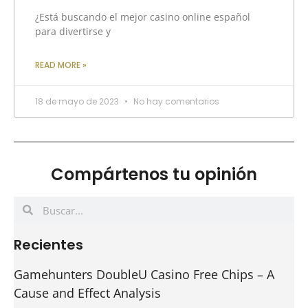
¿Está buscando el mejor casino online español
para divertirse y
READ MORE »
18 de mayo de 2023
No hay comentarios
Compártenos tu opinión
Recientes
Gamehunters DoubleU Casino Free Chips – A
Cause and Effect Analysis