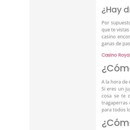
¿Hay d
Por supuesto
que te vistas
casino encon
ganas de pas
Casino Royal
¿Cómo
A la hora de 
Si eres un j
cosa se te 
tragaperras 
para todos l
¿Cómo