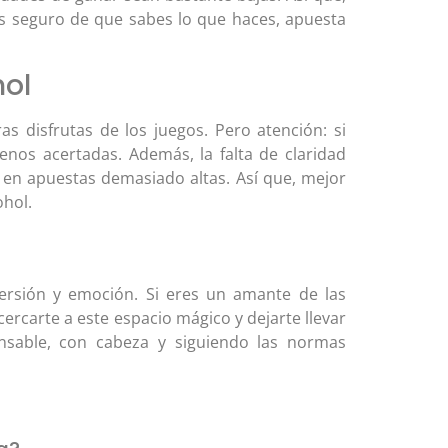
tés seguro de que sabes lo que haces, apuesta
hol
s disfrutas de los juegos. Pero atención: si
nos acertadas. Además, la falta de claridad
e en apuestas demasiado altas. Así que, mejor
ohol.
versión y emoción. Si eres un amante de las
rcarte a este espacio mágico y dejarte llevar
nsable, con cabeza y siguiendo las normas