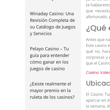
te hablaremo
que necesit
Winaday Casino: Una
afortunado, 
Revisión Completa de
¿Qué e
su Catálogo de Juegos
y Servicios
Antes que na
Este casino 
Pelayo Casino – Tu
qué no, hace
guía para entender
sorpresas y 
cómo ganar en los
que el Casin
juegos de casino
Casino Vale
Ubicac
¿Existe realmente el
mayor premio en la
El Casino Tu
ruleta de los casinos?
aparcar en e
la semana, d