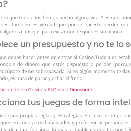
a?
nta que todos nos hemos hecho alguna vez. Y es que, aunq
dades, también es verdad que puede hacerte perder much
 algunos consejos para evitar que te quedes sin blanca:
blece un presupuesto y no te lo s
ue debes hacer antes de entrar al Casino Tudela es establ
zonable de dinero que estés dispuesto a perder (porqu
reocúpate de no sobrepasarla. Si en algún momento te da
do, es hora de parar y echar el freno.
ásico de los Casinos: El Casino Dinosaurio
ecciona tus juegos de forma inte
iene sus propias reglas y estrategias. Por eso, es importan
mpre en cuenta tus habilidades y preferencias personales. 
 idea de cómo funciona, lo más probable es que tus posibil