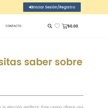
Iniciar Sesión/Registro
$
0.00
CONTACTO
sitas saber sobre
 la elección perfecta. Este casino ofrece una