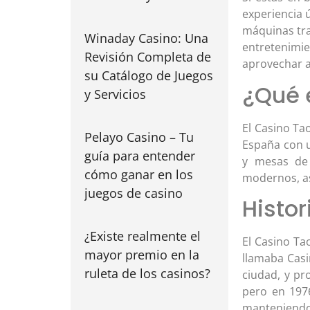
experiencia 
máquinas tra
Winaday Casino: Una
entretenimi
Revisión Completa de
aprovechar al
su Catálogo de Juegos
¿Qué 
y Servicios
El Casino Ta
Pelayo Casino – Tu
España con u
guía para entender
y mesas de 
cómo ganar en los
modernos, a
juegos de casino
Histor
¿Existe realmente el
El Casino Tao
mayor premio en la
llamaba Casi
ruleta de los casinos?
ciudad, y pr
pero en 1976
manteniendo 