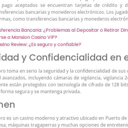
pago aceptados se encuentran tarjetas de crédito y dé
ansferencias bancarias y monederos electrónicos. Los juga
ormas, como transferencias bancarias y monederos electrón
ferencia Bancaria: ¿Problemas al Depositar o Retirar Di
rse a Mansion Casino VIP?
sino Review: ¿Es seguro y confiable?
idad y Confidencialidad en 
oro toma en serio la seguridad y la confidencialidad de sus 
 avanzados, incluyendo cámaras de vigilancia, vigilancia 
iente están protegidos con tecnología de cifrado de 128 bit
forma segura y se mantenga privada.
men
oro es un casino moderno y atractivo ubicado en Puerto de l
esa, máquinas tragaperras y muchas opciones de entreten