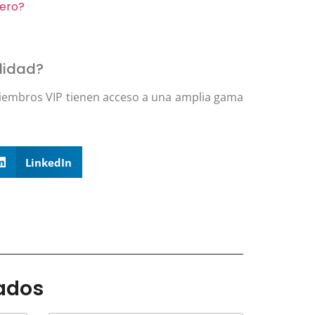
nero?
elidad?
 miembros VIP tienen acceso a una amplia gama
LinkedIn
nados