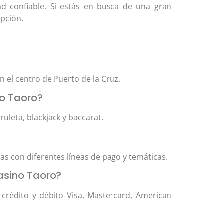
d confiable. Si estás en busca de una gran
opción.
n el centro de Puerto de la Cruz.
no Taoro?
uleta, blackjack y baccarat.
s con diferentes líneas de pago y temáticas.
asino Taoro?
crédito y débito Visa, Mastercard, American