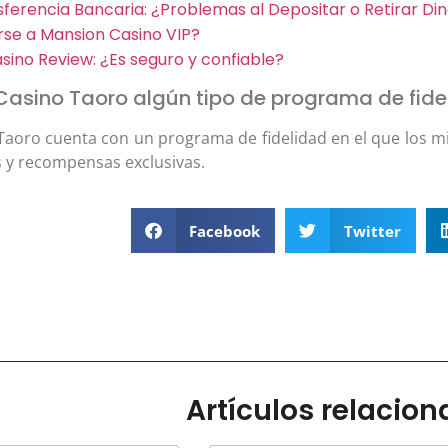
ferencia Bancaria: ¿Problemas al Depositar o Retirar Di
rse a Mansion Casino VIP?
sino Review: ¿Es seguro y confiable?
 Casino Taoro algún tipo de programa de fid
o Taoro cuenta con un programa de fidelidad en el que los
s y recompensas exclusivas.
Facebook
Twitter
Artículos relacio