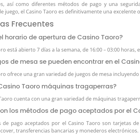
tes, así como diferentes métodos de pago y una segurida
de juego, el Casino Taoro es definitivamente una excelente 
as Frecuentes
el horario de apertura de Casino Taoro?
ro está abierto 7 días a la semana, de 16:00 – 03:00 horas, e
os de mesa se pueden encontrar en el Casi
oro ofrece una gran variedad de juegos de mesa incluyendo r
 Casino Taoro máquinas tragaperras?
o Taoro cuenta con una gran variedad de máquinas tragaperra
on los métodos de pago aceptados por el C
 de pago aceptados por el Casino Taoro son tarjetas de 
scover, transferencias bancarias y monederos electrónicos.