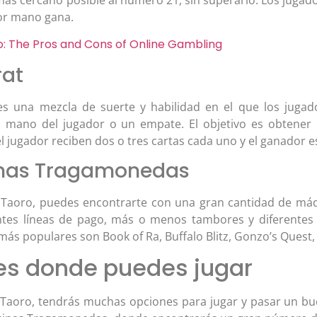
or mano gana.
: The Pros and Cons of Online Gambling
rat
 es una mezcla de suerte y habilidad en el que los juga
a mano del jugador o un empate. El objetivo es obtener
l jugador reciben dos o tres cartas cada uno y el ganador e
nas Tragamonedas
o Taoro, puedes encontrarte con una gran cantidad de má
entes líneas de pago, más o menos tambores y diferentes
más populares son Book of Ra, Buffalo Blitz, Gonzo’s Ques
es donde puedes jugar
 Taoro, tendrás muchas opciones para jugar y pasar un bue