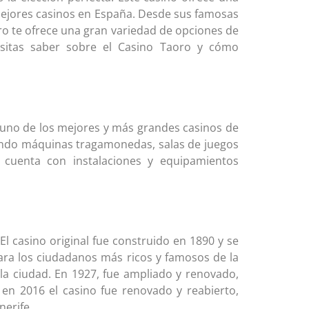
 mejores casinos en España. Desde sus famosas
o te ofrece una gran variedad de opciones de
esitas saber sobre el Casino Taoro y cómo
s uno de los mejores y más grandes casinos de
endo máquinas tragamonedas, salas de juegos
 cuenta con instalaciones y equipamientos
 El casino original fue construido en 1890 y se
ara los ciudadanos más ricos y famosos de la
la ciudad. En 1927, fue ampliado y renovado,
en 2016 el casino fue renovado y reabierto,
nerife.