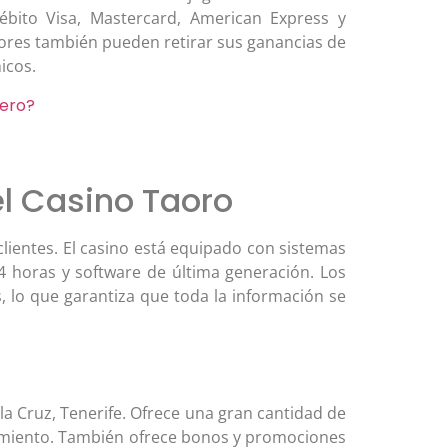
bito Visa, Mastercard, American Express y
dores también pueden retirar sus ganancias de
icos.
nero?
el Casino Taoro
clientes. El casino está equipado con sistemas
24 horas y software de última generación. Los
s, lo que garantiza que toda la información se
a Cruz, Tenerife. Ofrece una gran cantidad de
imiento. También ofrece bonos y promociones