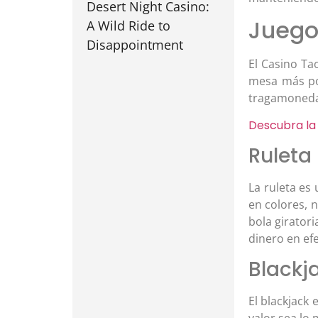
Desert Night Casino:
Juego
A Wild Ride to
Disappointment
El Casino Ta
mesa más pop
tragamonedas
Descubra la 
Ruleta
La ruleta es
en colores, 
bola girator
dinero en efe
Blackj
El blackjack
valor sea lo