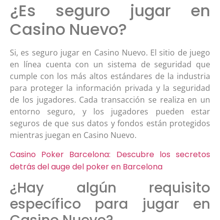
¿Es seguro jugar en
Casino Nuevo?
Si, es seguro jugar en Casino Nuevo. El sitio de juego
en línea cuenta con un sistema de seguridad que
cumple con los más altos estándares de la industria
para proteger la información privada y la seguridad
de los jugadores. Cada transacción se realiza en un
entorno seguro, y los jugadores pueden estar
seguros de que sus datos y fondos están protegidos
mientras juegan en Casino Nuevo.
Casino Poker Barcelona: Descubre los secretos
detrás del auge del poker en Barcelona
¿Hay algún requisito
específico para jugar en