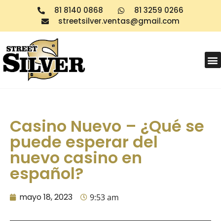
81 8140 0868
81 3259 0266
streetsilver.ventas@gmail.com
Products search
Casino Nuevo – ¿Qué se
puede esperar del
nuevo casino en
español?
mayo 18, 2023
9:53 am