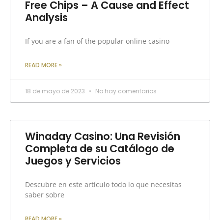
Free Chips – A Cause and Effect
Analysis
If you are a fan of the popular online casino
READ MORE »
18 de mayo de 2023
No hay comentarios
Winaday Casino: Una Revisión
Completa de su Catálogo de
Juegos y Servicios
Descubre en este artículo todo lo que necesitas
saber sobre
READ MORE »