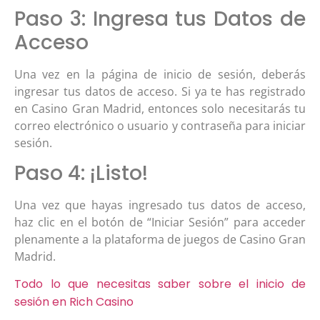
Paso 3: Ingresa tus Datos de
Acceso
Una vez en la página de inicio de sesión, deberás
ingresar tus datos de acceso. Si ya te has registrado
en Casino Gran Madrid, entonces solo necesitarás tu
correo electrónico o usuario y contraseña para iniciar
sesión.
Paso 4: ¡Listo!
Una vez que hayas ingresado tus datos de acceso,
haz clic en el botón de “Iniciar Sesión” para acceder
plenamente a la plataforma de juegos de Casino Gran
Madrid.
Todo lo que necesitas saber sobre el inicio de
sesión en Rich Casino