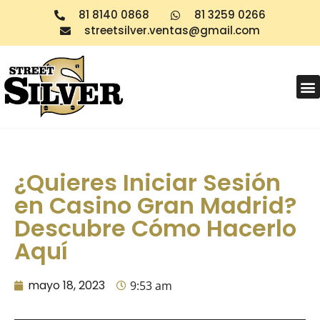
81 8140 0868
81 3259 0266
streetsilver.ventas@gmail.com
Products search
¿Quieres Iniciar Sesión
en Casino Gran Madrid?
Descubre Cómo Hacerlo
Aquí
mayo 18, 2023
9:53 am