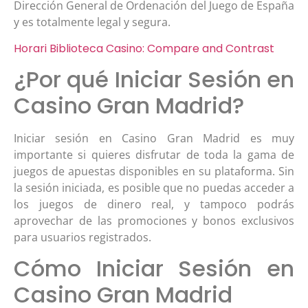
Dirección General de Ordenación del Juego de España
y es totalmente legal y segura.
Horari Biblioteca Casino: Compare and Contrast
¿Por qué Iniciar Sesión en
Casino Gran Madrid?
Iniciar sesión en Casino Gran Madrid es muy
importante si quieres disfrutar de toda la gama de
juegos de apuestas disponibles en su plataforma. Sin
la sesión iniciada, es posible que no puedas acceder a
los juegos de dinero real, y tampoco podrás
aprovechar de las promociones y bonos exclusivos
para usuarios registrados.
Cómo Iniciar Sesión en
Casino Gran Madrid