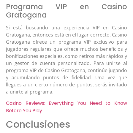
Programa VIP en Casino
Gratogana
Si está buscando una experiencia VIP en Casino
Gratogana, entonces está en el lugar correcto. Casino
Gratogana ofrece un programa VIP exclusivo para
jugadores regulares que ofrece muchos beneficios y
bonificaciones especiales, como retiros más rápidos y
un gestor de cuenta personalizado. Para unirse al
programa VIP de Casino Gratogana, continúe jugando
y acumulando puntos de fidelidad. Una vez que
llegues a un cierto número de puntos, serás invitado
a unirte al programa.
Casino Reviews: Everything You Need to Know
Before You Play
Conclusiones