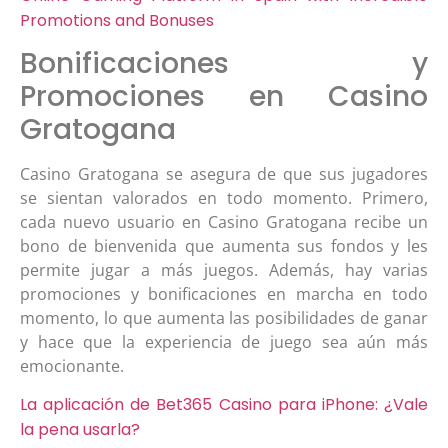
Promotions and Bonuses
Bonificaciones y
Promociones en Casino
Gratogana
Casino Gratogana se asegura de que sus jugadores
se sientan valorados en todo momento. Primero,
cada nuevo usuario en Casino Gratogana recibe un
bono de bienvenida que aumenta sus fondos y les
permite jugar a más juegos. Además, hay varias
promociones y bonificaciones en marcha en todo
momento, lo que aumenta las posibilidades de ganar
y hace que la experiencia de juego sea aún más
emocionante.
La aplicación de Bet365 Casino para iPhone: ¿Vale
la pena usarla?