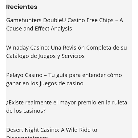
Recientes
Gamehunters DoubleU Casino Free Chips – A
Cause and Effect Analysis
Winaday Casino: Una Revisión Completa de su
Catálogo de Juegos y Servicios
Pelayo Casino – Tu guía para entender cómo
ganar en los juegos de casino
¿Existe realmente el mayor premio en la ruleta
de los casinos?
Desert Night Casino: A Wild Ride to