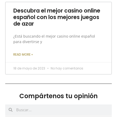
Descubra el mejor casino online
español con los mejores juegos
de azar
¿Está buscando el mejor casino online español
para divertirse y
READ MORE »
18 de mayo de 2023
No hay comentarios
Compártenos tu opinión