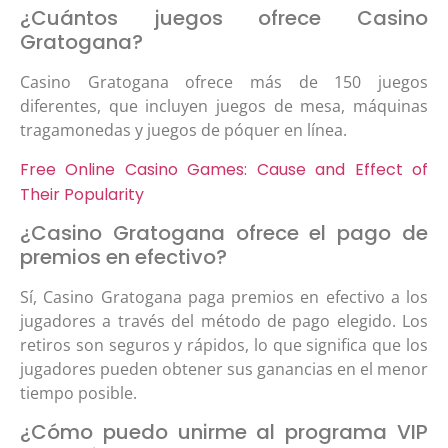
¿Cuántos juegos ofrece Casino
Gratogana?
Casino Gratogana ofrece más de 150 juegos
diferentes, que incluyen juegos de mesa, máquinas
tragamonedas y juegos de póquer en línea.
Free Online Casino Games: Cause and Effect of
Their Popularity
¿Casino Gratogana ofrece el pago de
premios en efectivo?
Sí, Casino Gratogana paga premios en efectivo a los
jugadores a través del método de pago elegido. Los
retiros son seguros y rápidos, lo que significa que los
jugadores pueden obtener sus ganancias en el menor
tiempo posible.
¿Cómo puedo unirme al programa VIP