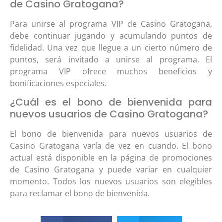
de Casino Gratogana?
Para unirse al programa VIP de Casino Gratogana,
debe continuar jugando y acumulando puntos de
fidelidad. Una vez que llegue a un cierto número de
puntos, será invitado a unirse al programa. El
programa VIP ofrece muchos beneficios y
bonificaciones especiales.
¿Cuál es el bono de bienvenida para
nuevos usuarios de Casino Gratogana?
El bono de bienvenida para nuevos usuarios de
Casino Gratogana varía de vez en cuando. El bono
actual está disponible en la página de promociones
de Casino Gratogana y puede variar en cualquier
momento. Todos los nuevos usuarios son elegibles
para reclamar el bono de bienvenida.