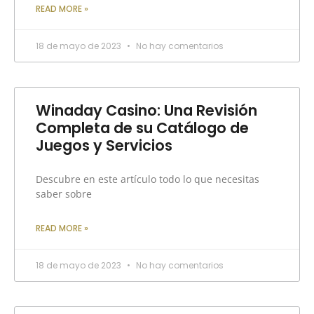
READ MORE »
18 de mayo de 2023
No hay comentarios
Winaday Casino: Una Revisión
Completa de su Catálogo de
Juegos y Servicios
Descubre en este artículo todo lo que necesitas
saber sobre
READ MORE »
18 de mayo de 2023
No hay comentarios