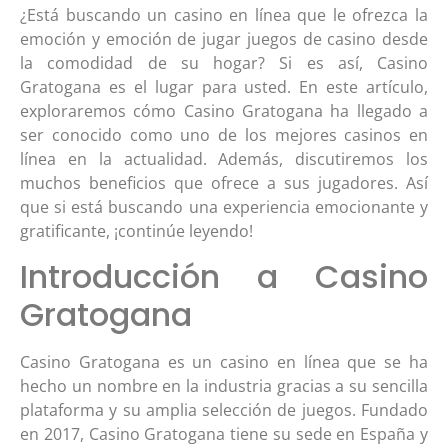
¿Está buscando un casino en línea que le ofrezca la
emoción y emoción de jugar juegos de casino desde
la comodidad de su hogar? Si es así, Casino
Gratogana es el lugar para usted. En este artículo,
exploraremos cómo Casino Gratogana ha llegado a
ser conocido como uno de los mejores casinos en
línea en la actualidad. Además, discutiremos los
muchos beneficios que ofrece a sus jugadores. Así
que si está buscando una experiencia emocionante y
gratificante, ¡continúe leyendo!
Introducción a Casino
Gratogana
Casino Gratogana es un casino en línea que se ha
hecho un nombre en la industria gracias a su sencilla
plataforma y su amplia selección de juegos. Fundado
en 2017, Casino Gratogana tiene su sede en España y