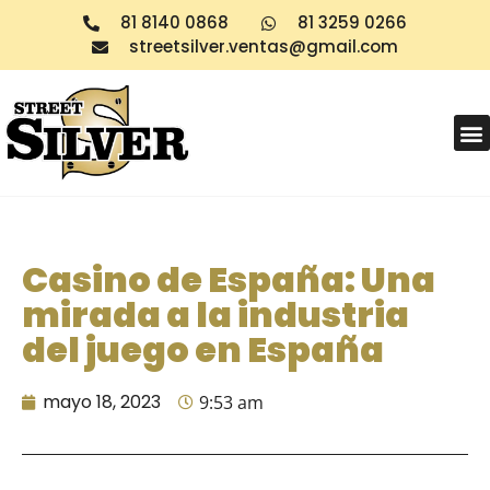
81 8140 0868
81 3259 0266
streetsilver.ventas@gmail.com
Products search
Casino de España: Una
mirada a la industria
del juego en España
mayo 18, 2023
9:53 am