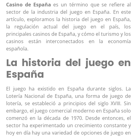
Casino de España
es un término que se refiere al
sector de la industria del juego en España. En este
artículo, exploramos la historia del juego en España,
la regulación actual del juego en el país, los
principales casinos de España, y cómo el turismo y los
casinos están interconectados en la economía
española.
La historia del juego en
España
El juego ha existido en España durante siglos. La
Lotería Nacional de España, una forma de juego de
lotería, se estableció a principios del siglo XVIII. Sin
embargo, el juego comercial moderno en España solo
comenzó en la década de 1970. Desde entonces, el
sector ha experimentado un crecimiento constante y
hoy en día hay una variedad de opciones de juego en