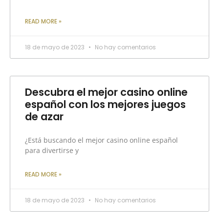
READ MORE »
18 de mayo de 2023
No hay comentarios
Descubra el mejor casino online
español con los mejores juegos
de azar
¿Está buscando el mejor casino online español
para divertirse y
READ MORE »
18 de mayo de 2023
No hay comentarios