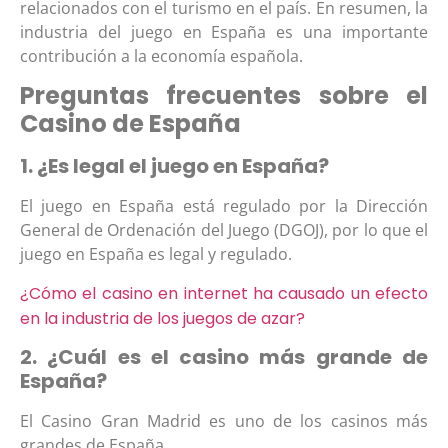
relacionados con el turismo en el país. En resumen, la
industria del juego en España es una importante
contribución a la economía española.
Preguntas frecuentes sobre el
Casino de España
1. ¿Es legal el juego en España?
El juego en España está regulado por la Dirección
General de Ordenación del Juego (DGOJ), por lo que el
juego en España es legal y regulado.
¿Cómo el casino en internet ha causado un efecto
en la industria de los juegos de azar?
2. ¿Cuál es el casino más grande de
España?
El Casino Gran Madrid es uno de los casinos más
grandes de España.