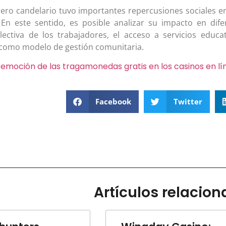
rero candelario tuvo importantes repercusiones sociales e
 En este sentido, es posible analizar su impacto en dif
lectiva de los trabajadores, el acceso a servicios educa
como modelo de gestión comunitaria.
emoción de las tragamonedas gratis en los casinos en lí
Facebook
Twitter
Artículos relacio