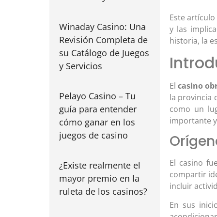
Este artículo
Winaday Casino: Una
y las implic
Revisión Completa de
historia, la 
su Catálogo de Juegos
Intro
y Servicios
El
casino ob
Pelayo Casino – Tu
la provincia 
guía para entender
como un lug
importante y 
cómo ganar en los
juegos de casino
Orígen
El casino f
¿Existe realmente el
compartir id
mayor premio en la
incluir activ
ruleta de los casinos?
En sus inic
acondicionar