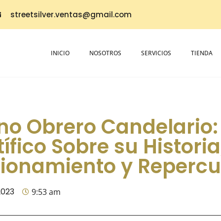
streetsilver.ventas@gmail.com
INICIO
NOSOTROS
SERVICIOS
TIENDA
no Obrero Candelario: 
ífico Sobre su Historia
ionamiento y Repercu
2023
9:53 am