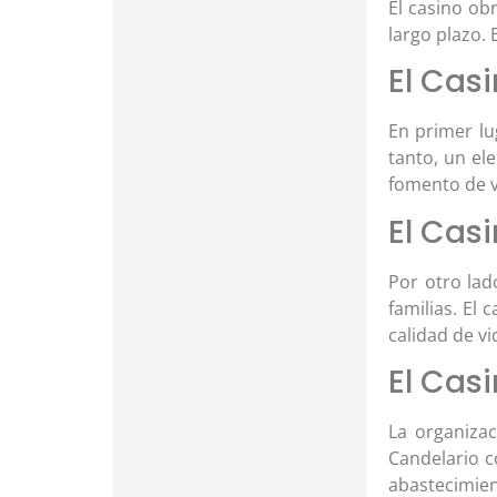
El casino ob
largo plazo. 
El Cas
En primer lu
tanto, un ele
fomento de v
El Cas
Por otro lad
familias. El 
calidad de v
El Cas
La organiza
Candelario c
abastecimie