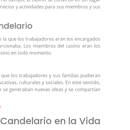
ervicios y actividades para sus miembros y sus
ndelario
 la que los trabajadores eran los encargados
porcionaba. Los miembros del casino eran los
 casino en todo momento.
l que los trabajadores y sus familias pudieran
ativas, culturales y sociales. En este sentido,
de se generaban nuevas ideas y se compartían
?
Candelario en la Vida