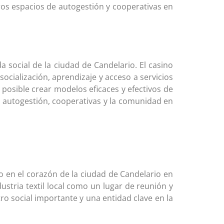
tros espacios de autogestión y cooperativas en
a social de la ciudad de Candelario. El casino
ocialización, aprendizaje y acceso a servicios
posible crear modelos eficaces y efectivos de
 autogestión, cooperativas y la comunidad en
o en el corazón de la ciudad de Candelario en
dustria textil local como un lugar de reunión y
ro social importante y una entidad clave en la