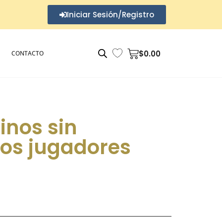
Iniciar Sesión/Registro
$
0.00
CONTACTO
inos sin
 los jugadores