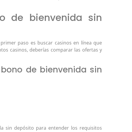
 de bienvenida sin
l primer paso es buscar casinos en línea que
tos casinos, deberías comparar las ofertas y
 bono de bienvenida sin
a sin depósito para entender los requisitos