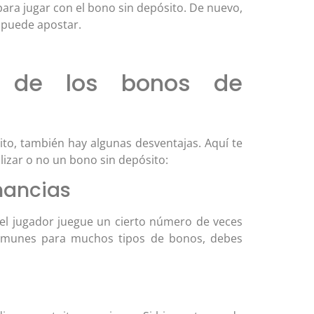
ara jugar con el bono sin depósito. De nuevo,
 puede apostar.
s de los bonos de
to, también hay algunas desventajas. Aquí te
lizar o no un bono sin depósito:
anancias
 el jugador juegue un cierto número de veces
 comunes para muchos tipos de bonos, debes