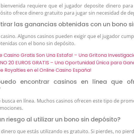
ienvenida requiere que el jugador deposite dinero para 
ósito ofrece dinero gratuito para jugar sin necesidad de de
tirar las ganancias obtenidas con un bono s
casino. Algunos casinos pueden exigir que el jugador cumpla
tenidas con el bono sin depósito.
e Casino Gratis Son Una Estafa! – Una Gritona Investigac
O 20 EUROS GRATIS – Una Oportunidad Única para Gana
 Royalties en el Online Casino España!
edo encontrar casinos en línea que of
?
busca en línea. Muchos casinos ofrecen este tipo de promoc
omociones.
n riesgo al utilizar un bono sin depósito?
 dinero que estás utilizando es gratuito. Si pierdes, no pier