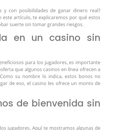
s y con posibilidades de ganar dinero real?
n este artículo, te explicaremos por qué estos
bar suerte sin tomar grandes riesgos.
a en un casino sin
eneficiosos para los jugadores, es importante
oferta que algunos casinos en línea ofrecen a
. Como su nombre lo indica, estos bonos no
gar de eso, el casino les ofrece un monto de
nos de bienvenida sin
 los jugadores. Aquí te mostramos algunas de