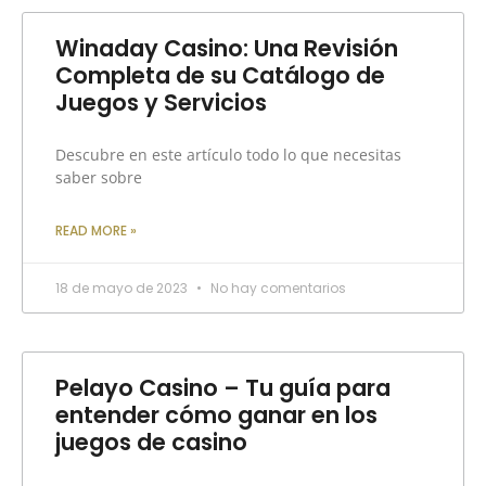
Winaday Casino: Una Revisión
Completa de su Catálogo de
Juegos y Servicios
Descubre en este artículo todo lo que necesitas
saber sobre
READ MORE »
18 de mayo de 2023
No hay comentarios
Pelayo Casino – Tu guía para
entender cómo ganar en los
juegos de casino