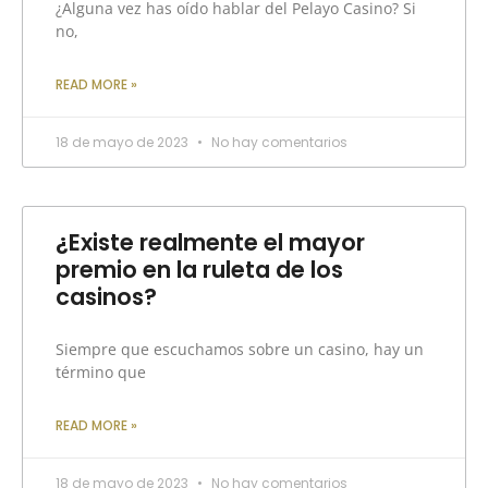
¿Alguna vez has oído hablar del Pelayo Casino? Si
no,
READ MORE »
18 de mayo de 2023
No hay comentarios
¿Existe realmente el mayor
premio en la ruleta de los
casinos?
Siempre que escuchamos sobre un casino, hay un
término que
READ MORE »
18 de mayo de 2023
No hay comentarios