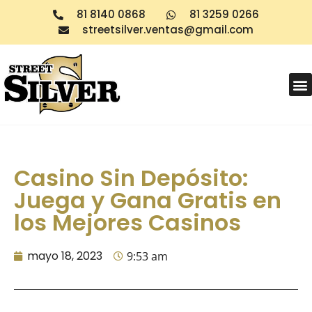
81 8140 0868
81 3259 0266
streetsilver.ventas@gmail.com
Products search
Casino Sin Depósito:
Juega y Gana Gratis en
los Mejores Casinos
mayo 18, 2023
9:53 am