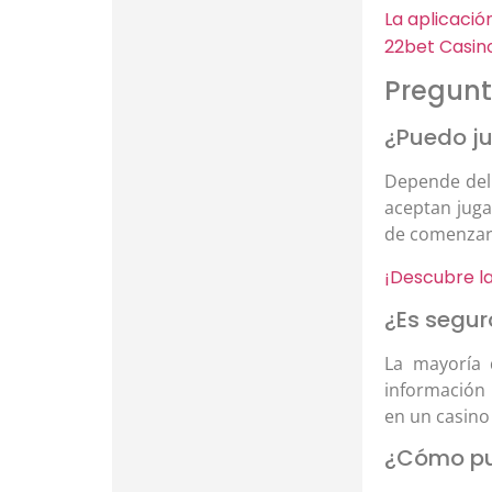
La aplicació
22bet Casino
Pregunt
¿Puedo ju
Depende del 
aceptan juga
de comenzar 
¡Descubre la
¿Es segur
La mayoría 
información 
en un casino
¿Cómo pue