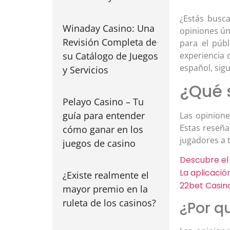
¿Estás busca
Winaday Casino: Una
opiniones ún
Revisión Completa de
para el púb
su Catálogo de Juegos
experiencia 
español, sig
y Servicios
¿Qué 
Pelayo Casino – Tu
guía para entender
Las opinione
Estas reseña
cómo ganar en los
jugadores a 
juegos de casino
Descubre el
La aplicació
¿Existe realmente el
22bet Casino
mayor premio en la
ruleta de los casinos?
¿Por q