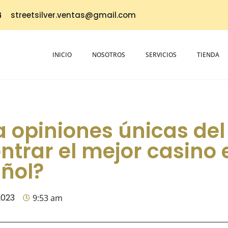
streetsilver.ventas@gmail.com
INICIO
NOSOTROS
SERVICIOS
TIENDA
 opiniones únicas del
ntrar el mejor casino 
ñol?
2023
9:53 am