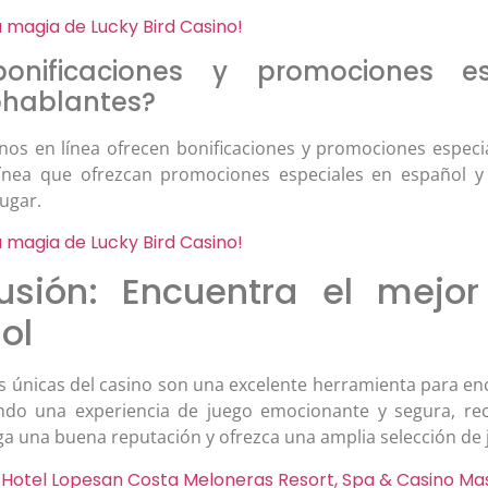
 magia de Lucky Bird Casino!
onificaciones y promociones es
ohablantes?
nos en línea ofrecen bonificaciones y promociones espec
línea que ofrezcan promociones especiales en español y 
ugar.
 magia de Lucky Bird Casino!
usión: Encuentra el mejo
ol
s únicas del casino son una excelente herramienta para enco
ndo una experiencia de juego emocionante y segura, re
ga una buena reputación y ofrezca una amplia selección de j
 Hotel Lopesan Costa Meloneras Resort, Spa & Casino M