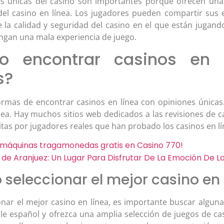
s únicas del casino son importantes porque ofrecen una v
del casino en línea. Los jugadores pueden compartir sus 
e la calidad y seguridad del casino en el que están jugan
ngan una mala experiencia de juego.
 encontrar casinos en l
s?
ormas de encontrar casinos en línea con opiniones única
nea. Hay muchos sitios web dedicados a las revisiones de ca
itas por jugadores reales que han probado los casinos en lí
s máquinas tragamonedas gratis en Casino 770!
de Aranjuez: Un Lugar Para Disfrutar De La Emoción De L
seleccionar el mejor casino en 
onar el mejor casino en línea, es importante buscar algunas
e español y ofrezca una amplia selección de juegos de cas