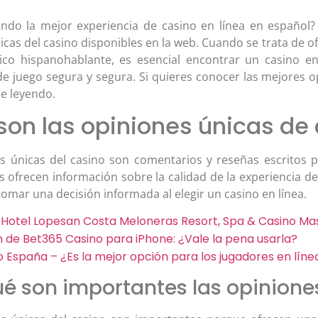
ndo la mejor experiencia de casino en línea en español?
icas del casino disponibles en la web. Cuando se trata de o
lico hispanohablante, es esencial encontrar un casino e
de juego segura y segura. Si quieres conocer las mejores 
ue leyendo.
son las opiniones únicas de
s únicas del casino son comentarios y reseñas escritos p
s ofrecen información sobre la calidad de la experiencia de
tomar una decisión informada al elegir un casino en línea.
 Hotel Lopesan Costa Meloneras Resort, Spa & Casino M
n de Bet365 Casino para iPhone: ¿Vale la pena usarla?
 España – ¿Es la mejor opción para los jugadores en líne
ué son importantes las opinione