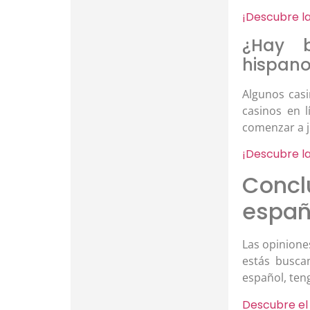
¡Descubre la
¿Hay b
hispan
Algunos casi
casinos en 
comenzar a j
¡Descubre la
Concl
españ
Las opinione
estás busca
español, ten
Descubre el