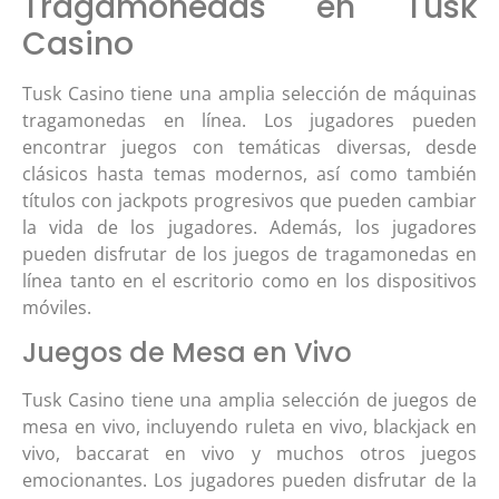
Tragamonedas en Tusk
Casino
Tusk Casino tiene una amplia selección de máquinas
tragamonedas en línea. Los jugadores pueden
encontrar juegos con temáticas diversas, desde
clásicos hasta temas modernos, así como también
títulos con jackpots progresivos que pueden cambiar
la vida de los jugadores. Además, los jugadores
pueden disfrutar de los juegos de tragamonedas en
línea tanto en el escritorio como en los dispositivos
móviles.
Juegos de Mesa en Vivo
Tusk Casino tiene una amplia selección de juegos de
mesa en vivo, incluyendo ruleta en vivo, blackjack en
vivo, baccarat en vivo y muchos otros juegos
emocionantes. Los jugadores pueden disfrutar de la