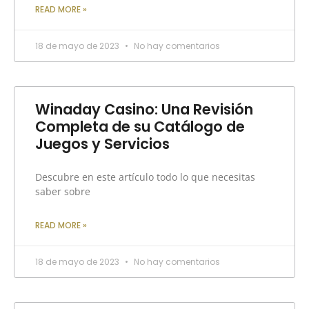
READ MORE »
18 de mayo de 2023
No hay comentarios
Winaday Casino: Una Revisión
Completa de su Catálogo de
Juegos y Servicios
Descubre en este artículo todo lo que necesitas
saber sobre
READ MORE »
18 de mayo de 2023
No hay comentarios