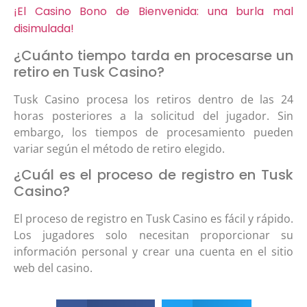
¡El Casino Bono de Bienvenida: una burla mal
disimulada!
¿Cuánto tiempo tarda en procesarse un
retiro en Tusk Casino?
Tusk Casino procesa los retiros dentro de las 24
horas posteriores a la solicitud del jugador. Sin
embargo, los tiempos de procesamiento pueden
variar según el método de retiro elegido.
¿Cuál es el proceso de registro en Tusk
Casino?
El proceso de registro en Tusk Casino es fácil y rápido.
Los jugadores solo necesitan proporcionar su
información personal y crear una cuenta en el sitio
web del casino.