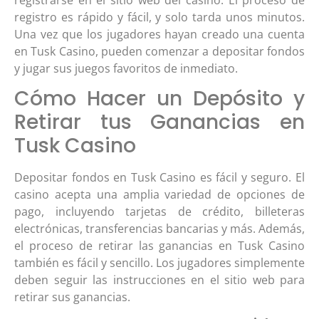
registro es rápido y fácil, y solo tarda unos minutos.
Una vez que los jugadores hayan creado una cuenta
en Tusk Casino, pueden comenzar a depositar fondos
y jugar sus juegos favoritos de inmediato.
Cómo Hacer un Depósito y
Retirar tus Ganancias en
Tusk Casino
Depositar fondos en Tusk Casino es fácil y seguro. El
casino acepta una amplia variedad de opciones de
pago, incluyendo tarjetas de crédito, billeteras
electrónicas, transferencias bancarias y más. Además,
el proceso de retirar las ganancias en Tusk Casino
también es fácil y sencillo. Los jugadores simplemente
deben seguir las instrucciones en el sitio web para
retirar sus ganancias.