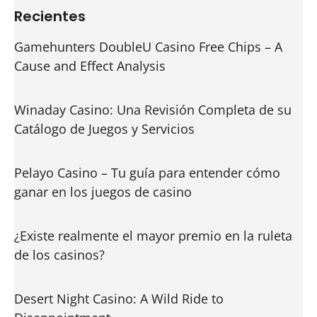
Recientes
Gamehunters DoubleU Casino Free Chips – A
Cause and Effect Analysis
Winaday Casino: Una Revisión Completa de su
Catálogo de Juegos y Servicios
Pelayo Casino – Tu guía para entender cómo
ganar en los juegos de casino
¿Existe realmente el mayor premio en la ruleta
de los casinos?
Desert Night Casino: A Wild Ride to