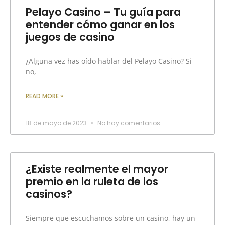
Pelayo Casino – Tu guía para
entender cómo ganar en los
juegos de casino
¿Alguna vez has oído hablar del Pelayo Casino? Si
no,
READ MORE »
18 de mayo de 2023
No hay comentarios
¿Existe realmente el mayor
premio en la ruleta de los
casinos?
Siempre que escuchamos sobre un casino, hay un