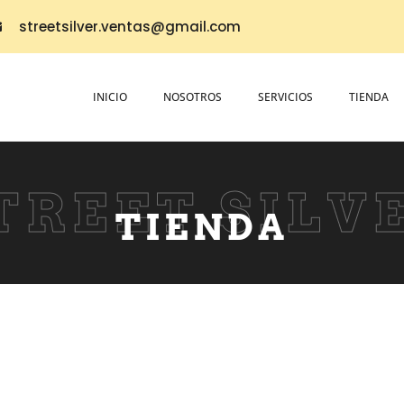
streetsilver.ventas@gmail.com
INICIO
NOSOTROS
SERVICIOS
TIENDA
TREET SILV
TIENDA