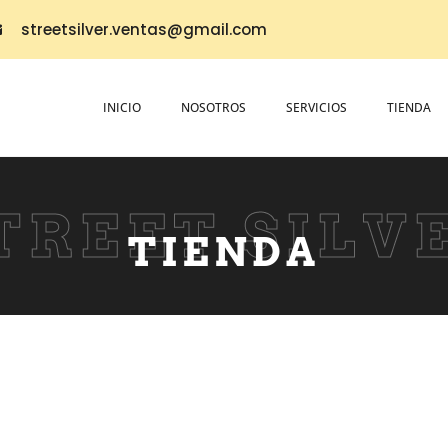
streetsilver.ventas@gmail.com
INICIO
NOSOTROS
SERVICIOS
TIENDA
TREET SILV
TIENDA