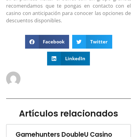
recomendamos que te pongas en contacto con el
casino con anticipación para conocer las opciones de
descuentos disponibles.
Facebook
Twitter
LinkedIn
Artículos relacionados
Gamehunters DoubleU Casino