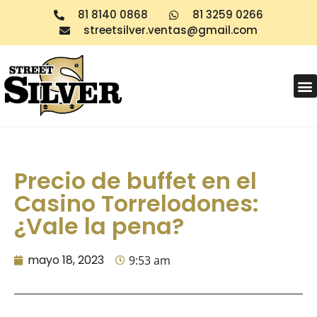
81 8140 0868
81 3259 0266
streetsilver.ventas@gmail.com
Products search
Precio de buffet en el
Casino Torrelodones:
¿Vale la pena?
mayo 18, 2023
9:53 am