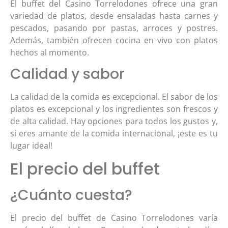
El buffet del Casino Torrelodones ofrece una gran
variedad de platos, desde ensaladas hasta carnes y
pescados, pasando por pastas, arroces y postres.
Además, también ofrecen cocina en vivo con platos
hechos al momento.
Calidad y sabor
La calidad de la comida es excepcional. El sabor de los
platos es excepcional y los ingredientes son frescos y
de alta calidad. Hay opciones para todos los gustos y,
si eres amante de la comida internacional, ¡este es tu
lugar ideal!
El precio del buffet
¿Cuánto cuesta?
El precio del buffet de Casino Torrelodones varía