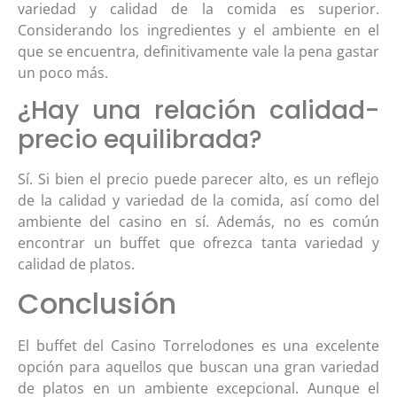
variedad y calidad de la comida es superior.
Considerando los ingredientes y el ambiente en el
que se encuentra, definitivamente vale la pena gastar
un poco más.
¿Hay una relación calidad-
precio equilibrada?
Sí. Si bien el precio puede parecer alto, es un reflejo
de la calidad y variedad de la comida, así como del
ambiente del casino en sí. Además, no es común
encontrar un buffet que ofrezca tanta variedad y
calidad de platos.
Conclusión
El buffet del Casino Torrelodones es una excelente
opción para aquellos que buscan una gran variedad
de platos en un ambiente excepcional. Aunque el