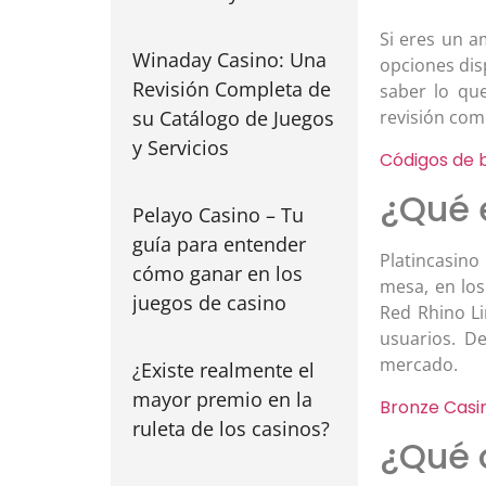
Si eres un a
Winaday Casino: Una
opciones dis
Revisión Completa de
saber lo que
su Catálogo de Juegos
revisión comp
y Servicios
Códigos de 
¿Qué 
Pelayo Casino – Tu
guía para entender
Platincasino
cómo ganar en los
mesa, en los
juegos de casino
Red Rhino Li
usuarios. D
mercado.
¿Existe realmente el
mayor premio en la
Bronze Casin
ruleta de los casinos?
¿Qué 