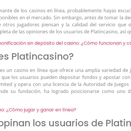
mante de los casinos en línea, probablemente hayas escu
ponibles en el mercado. Sin embargo, antes de tomar la de
 otros jugadores piensan y la calidad del servicio que 
leta de las opiniones de los usuarios de Platincasino, así 
bonificación sin depósito del casino: ¿Cómo funcionan 
es Platincasino?
 es un casino en línea que ofrece una amplia variedad d
 que los usuarios pueden depositar fondos y apostar con
mited y opera con una licencia de la Autoridad de Juegos 
esde su fundación, ha logrado posicionarse como uno d
o: ¿Cómo jugar y ganar en línea?
opinan los usuarios de Plati