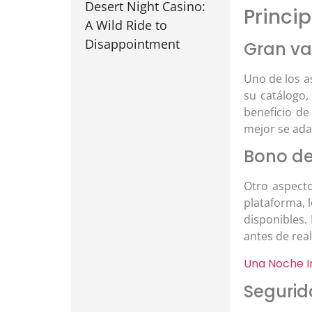
Desert Night Casino:
Princi
A Wild Ride to
Disappointment
Gran va
Uno de los a
su catálogo,
beneficio de
mejor se ada
Bono de
Otro aspecto
plataforma, 
disponibles.
antes de rea
Una Noche In
Segurid