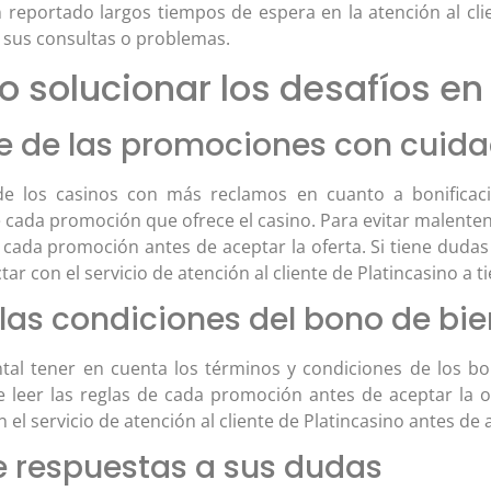
 reportado largos tiempos de espera en la atención al cli
 sus consultas o problemas.
 solucionar los desafíos en 
te de las promociones con cuid
de los casinos con más reclamos en cuanto a bonificaci
e cada promoción que ofrece el casino. Para evitar malent
e cada promoción antes de aceptar la oferta. Si tiene duda
ar con el servicio de atención al cliente de Platincasino a 
 las condiciones del bono de bi
al tener en cuenta los términos y condiciones de los bo
 leer las reglas de cada promoción antes de aceptar la of
 el servicio de atención al cliente de Platincasino antes de 
 respuestas a sus dudas