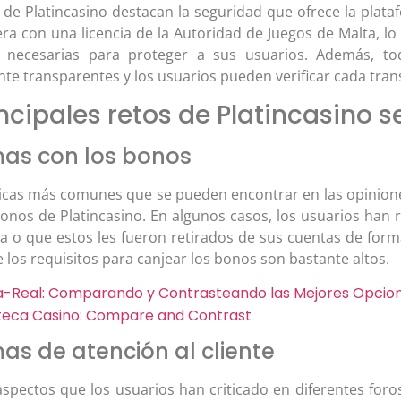
 de Platincasino destacan la seguridad que ofrece la plataf
era con una licencia de la Autoridad de Juegos de Malta, 
s necesarias para proteger a sus usuarios. Además, to
e transparentes y los usuarios pueden verificar cada tran
ncipales retos de Platincasino s
as con los bonos
íticas más comunes que se pueden encontrar en las opinione
onos de Platincasino. En algunos casos, los usuarios han
a o que estos les fueron retirados de sus cuentas de form
 los requisitos para canjear los bonos son bastante altos.
ila-Real: Comparando y Contrasteando las Mejores Opcio
ioteca Casino: Compare and Contrast
as de atención al cliente
aspectos que los usuarios han criticado en diferentes foros 