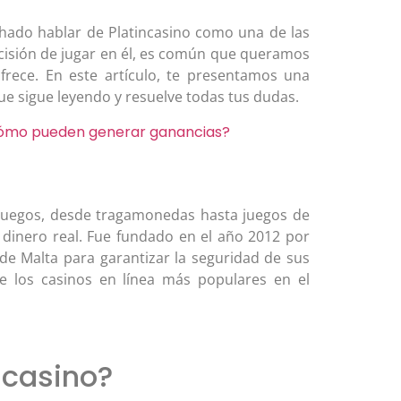
chado hablar de Platincasino como una de las
cisión de jugar en él, es común que queramos
ofrece. En este artículo, te presentamos una
que sigue leyendo y resuelve todas tus dudas.
y cómo pueden generar ganancias?
e juegos, desde tragamonedas hasta juegos de
 dinero real. Fue fundado en el año 2012 por
de Malta para garantizar la seguridad de sus
e los casinos en línea más populares en el
ncasino?