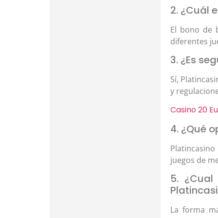
2. ¿Cuál 
El bono de b
diferentes j
3. ¿Es se
Sí, Platinca
y regulacion
Casino 20 Eur
4. ¿Qué o
Platincasin
juegos de mes
5. ¿Cual
Platincas
La forma más