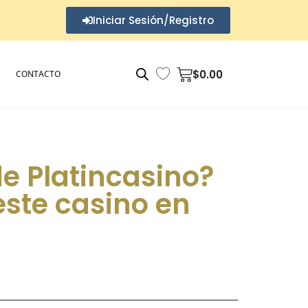
Iniciar Sesión/Registro
$
0.00
CONTACTO
e Platincasino?
este casino en