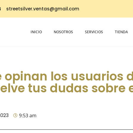
streetsilver.ventas@gmail.com
INICIO
NOSOTROS
SERVICIOS
TIENDA
 opinan los usuarios d
elve tus dudas sobre 
a
2023
9:53 am