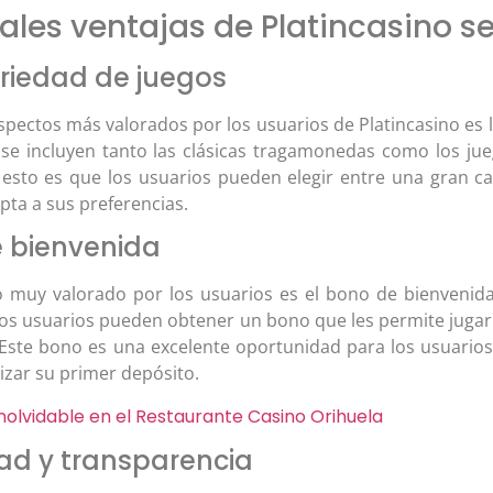
pales ventajas de Platincasino s
riedad de juegos
spectos más valorados por los usuarios de Platincasino es l
 se incluyen tanto las clásicas tragamonedas como los jue
 esto es que los usuarios pueden elegir entre una gran c
pta a sus preferencias.
 bienvenida
 muy valorado por los usuarios es el bono de bienvenida q
los usuarios pueden obtener un bono que les permite jugar 
 Este bono es una excelente oportunidad para los usuarios
lizar su primer depósito.
olvidable en el Restaurante Casino Orihuela
ad y transparencia