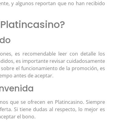
ente, y algunos reportan que no han recibido
Platincasino?
ado
ones, es recomendable leer con detalle los
endidos, es importante revisar cuidadosamente
s sobre el funcionamiento de la promoción, es
tiempo antes de aceptar.
envenida
nos que se ofrecen en Platincasino. Siempre
erta. Si tiene dudas al respecto, lo mejor es
aceptar el bono.