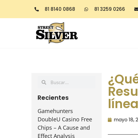
81 8140 0868
81 3259 0266
¿Qué
Resu
Recientes
líne
Gamehunters
DoubleU Casino Free
mayo 18, 
Chips – A Cause and
Effect Analysis