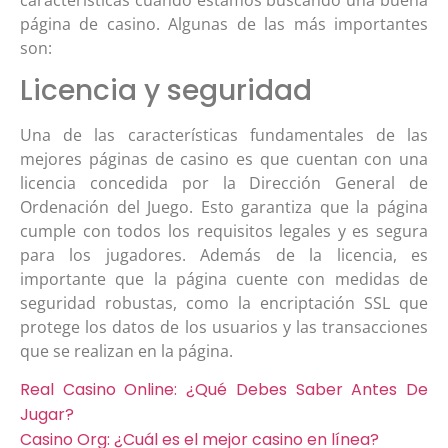
página de casino. Algunas de las más importantes
son:
Licencia y seguridad
Una de las características fundamentales de las
mejores páginas de casino es que cuentan con una
licencia concedida por la Dirección General de
Ordenación del Juego. Esto garantiza que la página
cumple con todos los requisitos legales y es segura
para los jugadores. Además de la licencia, es
importante que la página cuente con medidas de
seguridad robustas, como la encriptación SSL que
protege los datos de los usuarios y las transacciones
que se realizan en la página.
Real Casino Online: ¿Qué Debes Saber Antes De
Jugar?
Casino Org: ¿Cuál es el mejor casino en línea?