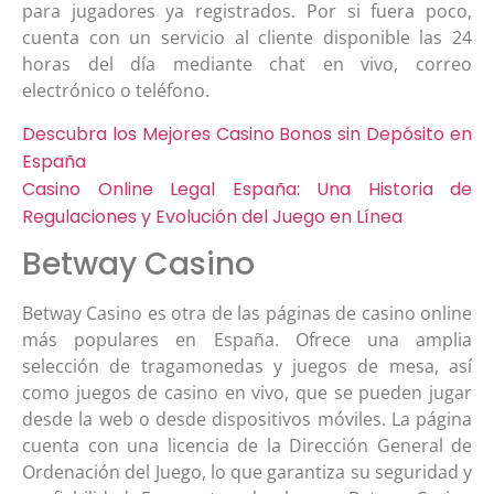
para jugadores ya registrados. Por si fuera poco,
cuenta con un servicio al cliente disponible las 24
horas del día mediante chat en vivo, correo
electrónico o teléfono.
Descubra los Mejores Casino Bonos sin Depósito en
España
Casino Online Legal España: Una Historia de
Regulaciones y Evolución del Juego en Línea
Betway Casino
Betway Casino es otra de las páginas de casino online
más populares en España. Ofrece una amplia
selección de tragamonedas y juegos de mesa, así
como juegos de casino en vivo, que se pueden jugar
desde la web o desde dispositivos móviles. La página
cuenta con una licencia de la Dirección General de
Ordenación del Juego, lo que garantiza su seguridad y