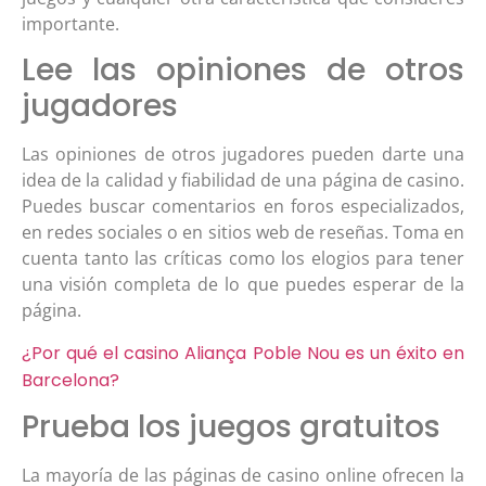
importante.
Lee las opiniones de otros
jugadores
Las opiniones de otros jugadores pueden darte una
idea de la calidad y fiabilidad de una página de casino.
Puedes buscar comentarios en foros especializados,
en redes sociales o en sitios web de reseñas. Toma en
cuenta tanto las críticas como los elogios para tener
una visión completa de lo que puedes esperar de la
página.
¿Por qué el casino Aliança Poble Nou es un éxito en
Barcelona?
Prueba los juegos gratuitos
La mayoría de las páginas de casino online ofrecen la