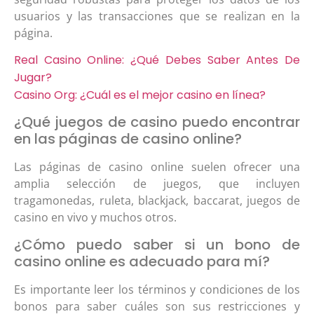
usuarios y las transacciones que se realizan en la
página.
Real Casino Online: ¿Qué Debes Saber Antes De
Jugar?
Casino Org: ¿Cuál es el mejor casino en línea?
¿Qué juegos de casino puedo encontrar
en las páginas de casino online?
Las páginas de casino online suelen ofrecer una
amplia selección de juegos, que incluyen
tragamonedas, ruleta, blackjack, baccarat, juegos de
casino en vivo y muchos otros.
¿Cómo puedo saber si un bono de
casino online es adecuado para mí?
Es importante leer los términos y condiciones de los
bonos para saber cuáles son sus restricciones y