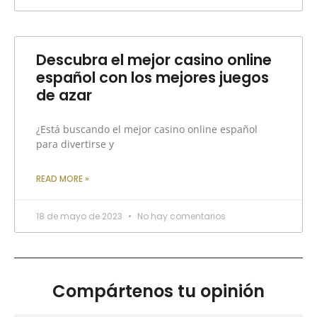
Descubra el mejor casino online
español con los mejores juegos
de azar
¿Está buscando el mejor casino online español
para divertirse y
READ MORE »
18 de mayo de 2023
No hay comentarios
Compártenos tu opinión