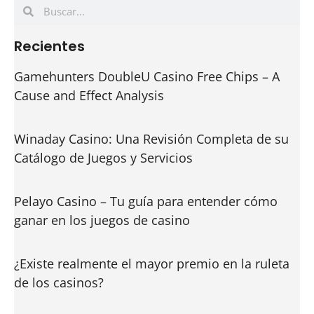
Recientes
Gamehunters DoubleU Casino Free Chips – A
Cause and Effect Analysis
Winaday Casino: Una Revisión Completa de su
Catálogo de Juegos y Servicios
Pelayo Casino – Tu guía para entender cómo
ganar en los juegos de casino
¿Existe realmente el mayor premio en la ruleta
de los casinos?