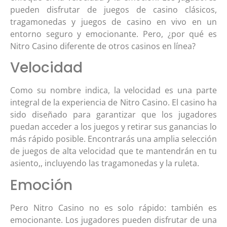
pueden disfrutar de juegos de casino clásicos,
tragamonedas y juegos de casino en vivo en un
entorno seguro y emocionante. Pero, ¿por qué es
Nitro Casino diferente de otros casinos en línea?
Velocidad
Como su nombre indica, la velocidad es una parte
integral de la experiencia de Nitro Casino. El casino ha
sido diseñado para garantizar que los jugadores
puedan acceder a los juegos y retirar sus ganancias lo
más rápido posible. Encontrarás una amplia selección
de juegos de alta velocidad que te mantendrán en tu
asiento,, incluyendo las tragamonedas y la ruleta.
Emoción
Pero Nitro Casino no es solo rápido: también es
emocionante. Los jugadores pueden disfrutar de una