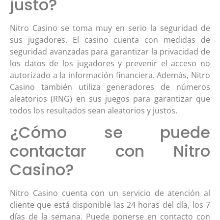
justo?
Nitro Casino se toma muy en serio la seguridad de
sus jugadores. El casino cuenta con medidas de
seguridad avanzadas para garantizar la privacidad de
los datos de los jugadores y prevenir el acceso no
autorizado a la información financiera. Además, Nitro
Casino también utiliza generadores de números
aleatorios (RNG) en sus juegos para garantizar que
todos los resultados sean aleatorios y justos.
¿Cómo se puede
contactar con Nitro
Casino?
Nitro Casino cuenta con un servicio de atención al
cliente que está disponible las 24 horas del día, los 7
días de la semana. Puede ponerse en contacto con