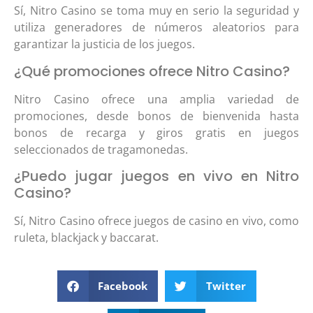
Sí, Nitro Casino se toma muy en serio la seguridad y
utiliza generadores de números aleatorios para
garantizar la justicia de los juegos.
¿Qué promociones ofrece Nitro Casino?
Nitro Casino ofrece una amplia variedad de
promociones, desde bonos de bienvenida hasta
bonos de recarga y giros gratis en juegos
seleccionados de tragamonedas.
¿Puedo jugar juegos en vivo en Nitro
Casino?
Sí, Nitro Casino ofrece juegos de casino en vivo, como
ruleta, blackjack y baccarat.
Facebook
Twitter