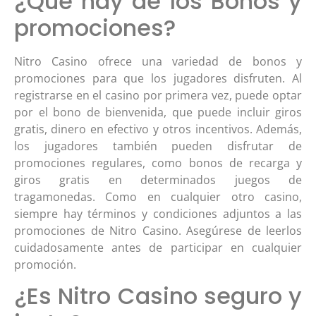
¿Qué hay de los Bonos y
promociones?
Nitro Casino ofrece una variedad de bonos y
promociones para que los jugadores disfruten. Al
registrarse en el casino por primera vez, puede optar
por el bono de bienvenida, que puede incluir giros
gratis, dinero en efectivo y otros incentivos. Además,
los jugadores también pueden disfrutar de
promociones regulares, como bonos de recarga y
giros gratis en determinados juegos de
tragamonedas. Como en cualquier otro casino,
siempre hay términos y condiciones adjuntos a las
promociones de Nitro Casino. Asegúrese de leerlos
cuidadosamente antes de participar en cualquier
promoción.
¿Es Nitro Casino seguro y