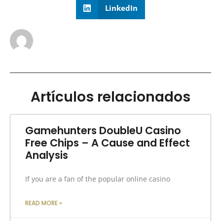
LinkedIn
Artículos relacionados
Gamehunters DoubleU Casino
Free Chips – A Cause and Effect
Analysis
If you are a fan of the popular online casino
READ MORE »