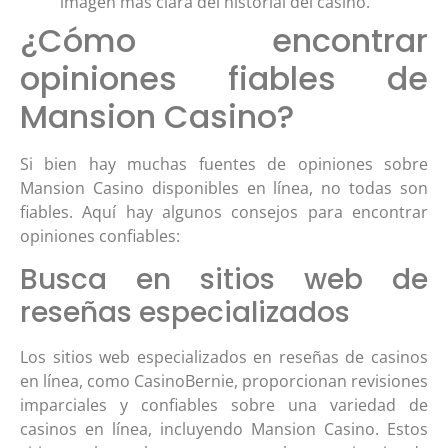
imagen más clara del historial del casino.
¿Cómo encontrar
opiniones fiables de
Mansion Casino?
Si bien hay muchas fuentes de opiniones sobre
Mansion Casino disponibles en línea, no todas son
fiables. Aquí hay algunos consejos para encontrar
opiniones confiables:
Busca en sitios web de
reseñas especializados
Los sitios web especializados en reseñas de casinos
en línea, como CasinoBernie, proporcionan revisiones
imparciales y confiables sobre una variedad de
casinos en línea, incluyendo Mansion Casino. Estos