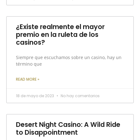
¿Existe realmente el mayor
premio en la ruleta de los
casinos?
Siempre que escuchamos sobre un casino, hay un
término que
READ MORE »
18 de mayo de 2023
No hay comentarios
Desert Night Casino: A Wild Ride
to Disappointment