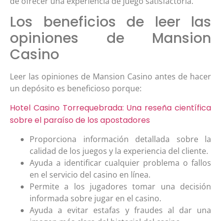
de ofrecer una experiencia de juego satisfactoria.
Los beneficios de leer las
opiniones de Mansion
Casino
Leer las opiniones de Mansion Casino antes de hacer
un depósito es beneficioso porque:
Hotel Casino Torrequebrada: Una reseña científica
sobre el paraíso de los apostadores
Proporciona información detallada sobre la
calidad de los juegos y la experiencia del cliente.
Ayuda a identificar cualquier problema o fallos
en el servicio del casino en línea.
Permite a los jugadores tomar una decisión
informada sobre jugar en el casino.
Ayuda a evitar estafas y fraudes al dar una