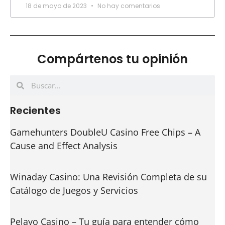
18 de mayo de 2023
No hay comentarios
Compártenos tu opinión
Recientes
Gamehunters DoubleU Casino Free Chips – A
Cause and Effect Analysis
Winaday Casino: Una Revisión Completa de su
Catálogo de Juegos y Servicios
Pelayo Casino – Tu guía para entender cómo