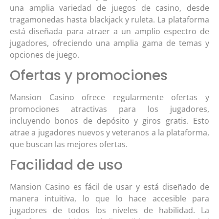
una amplia variedad de juegos de casino, desde
tragamonedas hasta blackjack y ruleta. La plataforma
está diseñada para atraer a un amplio espectro de
jugadores, ofreciendo una amplia gama de temas y
opciones de juego.
Ofertas y promociones
Mansion Casino ofrece regularmente ofertas y
promociones atractivas para los jugadores,
incluyendo bonos de depósito y giros gratis. Esto
atrae a jugadores nuevos y veteranos a la plataforma,
que buscan las mejores ofertas.
Facilidad de uso
Mansion Casino es fácil de usar y está diseñado de
manera intuitiva, lo que lo hace accesible para
jugadores de todos los niveles de habilidad. La