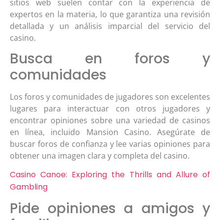
sitios web suelen contar con la experiencia de
expertos en la materia, lo que garantiza una revisión
detallada y un análisis imparcial del servicio del
casino.
Busca en foros y
comunidades
Los foros y comunidades de jugadores son excelentes
lugares para interactuar con otros jugadores y
encontrar opiniones sobre una variedad de casinos
en línea, incluido Mansion Casino. Asegúrate de
buscar foros de confianza y lee varias opiniones para
obtener una imagen clara y completa del casino.
Casino Canoe: Exploring the Thrills and Allure of
Gambling
Pide opiniones a amigos y