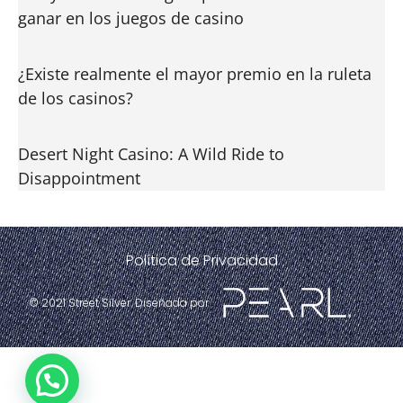
ganar en los juegos de casino
¿Existe realmente el mayor premio en la ruleta
de los casinos?
Desert Night Casino: A Wild Ride to
Disappointment
Política de Privacidad
© 2021 Street Silver. Diseñada por