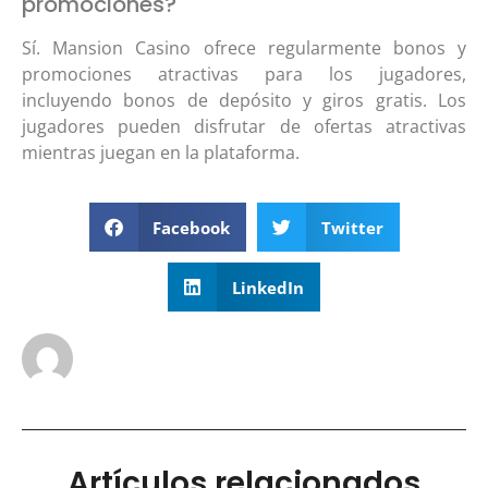
promociones?
Sí. Mansion Casino ofrece regularmente bonos y
promociones atractivas para los jugadores,
incluyendo bonos de depósito y giros gratis. Los
jugadores pueden disfrutar de ofertas atractivas
mientras juegan en la plataforma.
Facebook
Twitter
LinkedIn
Artículos relacionados