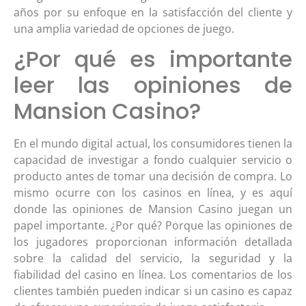
años por su enfoque en la satisfacción del cliente y
una amplia variedad de opciones de juego.
¿Por qué es importante
leer las opiniones de
Mansion Casino?
En el mundo digital actual, los consumidores tienen la
capacidad de investigar a fondo cualquier servicio o
producto antes de tomar una decisión de compra. Lo
mismo ocurre con los casinos en línea, y es aquí
donde las opiniones de Mansion Casino juegan un
papel importante. ¿Por qué? Porque las opiniones de
los jugadores proporcionan información detallada
sobre la calidad del servicio, la seguridad y la
fiabilidad del casino en línea. Los comentarios de los
clientes también pueden indicar si un casino es capaz