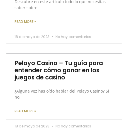
Descubre en este artículo todo lo que necesitas
saber sobre
READ MORE »
18 de mayo de 2023
No hay comentarios
Pelayo Casino – Tu guía para
entender cómo ganar en los
juegos de casino
¿Alguna vez has oído hablar del Pelayo Casino? Si
no,
READ MORE »
18 de mayo de 2023
No hay comentarios