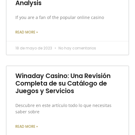
Analysis
If you are a fan of the popular online casino
READ MORE »
18 de mayo de 2023
No hay comentarios
Winaday Casino: Una Revisión
Completa de su Catálogo de
Juegos y Servicios
Descubre en este artículo todo lo que necesitas
saber sobre
READ MORE »