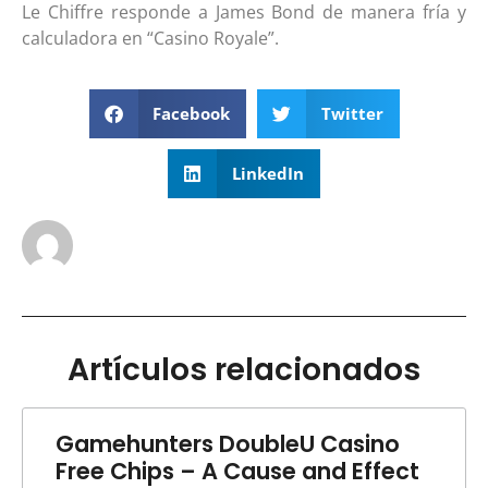
Le Chiffre responde a James Bond de manera fría y
calculadora en “Casino Royale”.
Facebook
Twitter
LinkedIn
Artículos relacionados
Gamehunters DoubleU Casino
Free Chips – A Cause and Effect