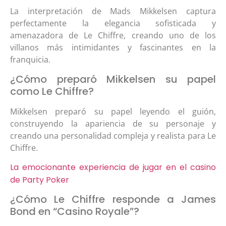
La interpretación de Mads Mikkelsen captura
perfectamente la elegancia sofisticada y
amenazadora de Le Chiffre, creando uno de los
villanos más intimidantes y fascinantes en la
franquicia.
¿Cómo preparó Mikkelsen su papel
como Le Chiffre?
Mikkelsen preparó su papel leyendo el guión,
construyendo la apariencia de su personaje y
creando una personalidad compleja y realista para Le
Chiffre.
La emocionante experiencia de jugar en el casino
de Party Poker
¿Cómo Le Chiffre responde a James
Bond en “Casino Royale”?