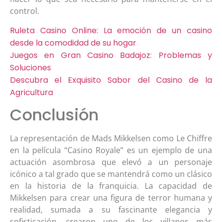
control.
Ruleta Casino Online: La emoción de un casino
desde la comodidad de su hogar
Juegos en Gran Casino Badajoz: Problemas y
Soluciones
Descubra el Exquisito Sabor del Casino de la
Agricultura
Conclusión
La representación de Mads Mikkelsen como Le Chiffre
en la película “Casino Royale” es un ejemplo de una
actuación asombrosa que elevó a un personaje
icónico a tal grado que se mantendrá como un clásico
en la historia de la franquicia. La capacidad de
Mikkelsen para crear una figura de terror humana y
realidad, sumada a su fascinante elegancia y
sofisticación, crearon uno de los villanos más