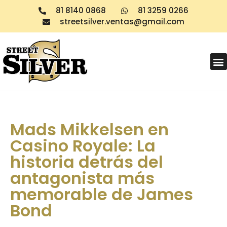
81 8140 0868
81 3259 0266
streetsilver.ventas@gmail.com
Products search
Mads Mikkelsen en
Casino Royale: La
historia detrás del
antagonista más
memorable de James
Bond