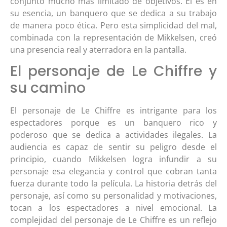
conjunto mucho más limitado de objetivos. Él es en
su esencia, un banquero que se dedica a su trabajo
de manera poco ética. Pero esta simplicidad del mal,
combinada con la representación de Mikkelsen, creó
una presencia real y aterradora en la pantalla.
El personaje de Le Chiffre y
su camino
El personaje de Le Chiffre es intrigante para los
espectadores porque es un banquero rico y
poderoso que se dedica a actividades ilegales. La
audiencia es capaz de sentir su peligro desde el
principio, cuando Mikkelsen logra infundir a su
personaje esa elegancia y control que cobran tanta
fuerza durante todo la película. La historia detrás del
personaje, así como su personalidad y motivaciones,
tocan a los espectadores a nivel emocional. La
complejidad del personaje de Le Chiffre es un reflejo