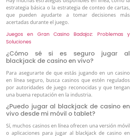
Hay muchas estrategias disponibles en línea, como la
estrategia básica o la estrategia de conteo de cartas,
que pueden ayudarte a tomar decisiones más
acertadas durante el juego.
Juegos en Gran Casino Badajoz: Problemas y
Soluciones
¿Cómo sé si es seguro jugar al
blackjack de casino en vivo?
Para asegurarte de que estás jugando en un casino
en línea seguro, busca casinos que estén regulados
por autoridades de juego reconocidas y que tengan
una buena reputación en la industria.
¿Puedo jugar al blackjack de casino en
vivo desde mi móvil o tablet?
Sí, muchos casinos en línea ofrecen una versión móvil
o aplicaciones para jugar al blackjack de casino en