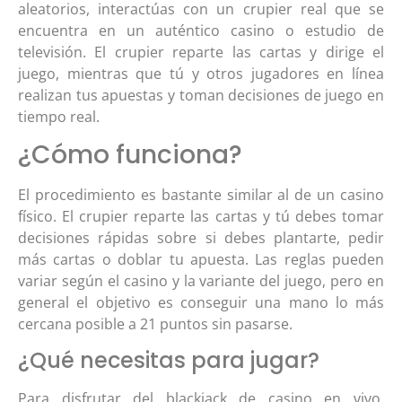
aleatorios, interactúas con un crupier real que se
encuentra en un auténtico casino o estudio de
televisión. El crupier reparte las cartas y dirige el
juego, mientras que tú y otros jugadores en línea
realizan tus apuestas y toman decisiones de juego en
tiempo real.
¿Cómo funciona?
El procedimiento es bastante similar al de un casino
físico. El crupier reparte las cartas y tú debes tomar
decisiones rápidas sobre si debes plantarte, pedir
más cartas o doblar tu apuesta. Las reglas pueden
variar según el casino y la variante del juego, pero en
general el objetivo es conseguir una mano lo más
cercana posible a 21 puntos sin pasarse.
¿Qué necesitas para jugar?
Para disfrutar del blackjack de casino en vivo,