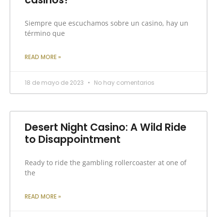
Siempre que escuchamos sobre un casino, hay un
término que
READ MORE »
18 de mayo de 2023
No hay comentarios
Desert Night Casino: A Wild Ride
to Disappointment
Ready to ride the gambling rollercoaster at one of
the
READ MORE »