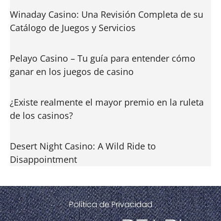
Winaday Casino: Una Revisión Completa de su
Catálogo de Juegos y Servicios
Pelayo Casino – Tu guía para entender cómo
ganar en los juegos de casino
¿Existe realmente el mayor premio en la ruleta
de los casinos?
Desert Night Casino: A Wild Ride to
Disappointment
Política de Privacidad