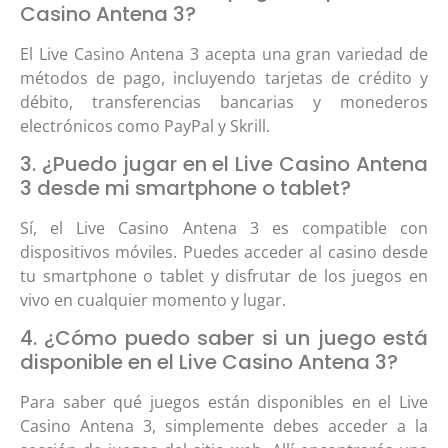
Casino Antena 3?
El Live Casino Antena 3 acepta una gran variedad de
métodos de pago, incluyendo tarjetas de crédito y
débito, transferencias bancarias y monederos
electrónicos como PayPal y Skrill.
3. ¿Puedo jugar en el Live Casino Antena
3 desde mi smartphone o tablet?
Sí, el Live Casino Antena 3 es compatible con
dispositivos móviles. Puedes acceder al casino desde
tu smartphone o tablet y disfrutar de los juegos en
vivo en cualquier momento y lugar.
4. ¿Cómo puedo saber si un juego está
disponible en el Live Casino Antena 3?
Para saber qué juegos están disponibles en el Live
Casino Antena 3, simplemente debes acceder a la