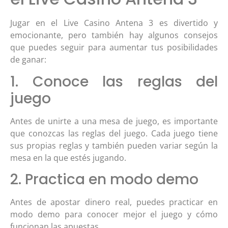
Jugar en el Live Casino Antena 3 es divertido y
emocionante, pero también hay algunos consejos
que puedes seguir para aumentar tus posibilidades
de ganar:
1. Conoce las reglas del
juego
Antes de unirte a una mesa de juego, es importante
que conozcas las reglas del juego. Cada juego tiene
sus propias reglas y también pueden variar según la
mesa en la que estés jugando.
2. Practica en modo demo
Antes de apostar dinero real, puedes practicar en
modo demo para conocer mejor el juego y cómo
funcionan las apuestas.