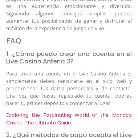
es una experiencia emocionante y divertida.
Siguiendo algunos consejos simples, puedes
aumentar tus posibilidades de ganar y disfrutar al
máximo de la experiencia de juego en vivo.
FAQ
1. ¿Cómo puedo crear una cuenta en el
Live Casino Antena 3?
Para crear una cuenta en el Live Casino Antena 3,
simplemente debes registrarte en el sitio web y
proporcionar tus datos personales y de contacto.
Una vez que hayas registrado tu cuenta, podrás
hacer tu primer depósito y comenzar a jugar.
Exploring the Fascinating World of the Monaco
Casino: The Ultimate Guide
2. ¿Qué métodos de pago acepta el Live