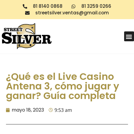
81 8140 0868
81 3259 0266
streetsilver.ventas@gmail.com
Products search
¿Qué es el Live Casino
Antena 3, cómo jugar y
ganar? Guía completa
mayo 18, 2023
9:53 am