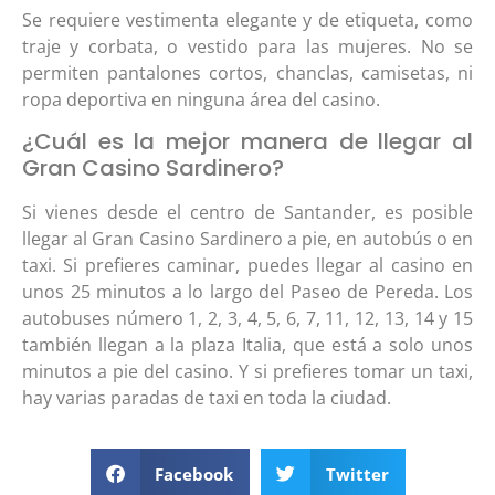
Se requiere vestimenta elegante y de etiqueta, como
traje y corbata, o vestido para las mujeres. No se
permiten pantalones cortos, chanclas, camisetas, ni
ropa deportiva en ninguna área del casino.
¿Cuál es la mejor manera de llegar al
Gran Casino Sardinero?
Si vienes desde el centro de Santander, es posible
llegar al Gran Casino Sardinero a pie, en autobús o en
taxi. Si prefieres caminar, puedes llegar al casino en
unos 25 minutos a lo largo del Paseo de Pereda. Los
autobuses número 1, 2, 3, 4, 5, 6, 7, 11, 12, 13, 14 y 15
también llegan a la plaza Italia, que está a solo unos
minutos a pie del casino. Y si prefieres tomar un taxi,
hay varias paradas de taxi en toda la ciudad.
Facebook
Twitter