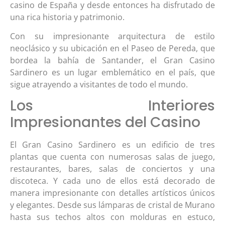
casino de España y desde entonces ha disfrutado de
una rica historia y patrimonio.
Con su impresionante arquitectura de estilo
neoclásico y su ubicación en el Paseo de Pereda, que
bordea la bahía de Santander, el Gran Casino
Sardinero es un lugar emblemático en el país, que
sigue atrayendo a visitantes de todo el mundo.
Los Interiores
Impresionantes del Casino
El Gran Casino Sardinero es un edificio de tres
plantas que cuenta con numerosas salas de juego,
restaurantes, bares, salas de conciertos y una
discoteca. Y cada uno de ellos está decorado de
manera impresionante con detalles artísticos únicos
y elegantes. Desde sus lámparas de cristal de Murano
hasta sus techos altos con molduras en estuco,