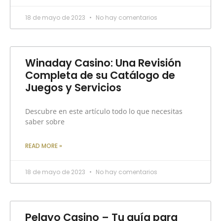
18 de mayo de 2023
No hay comentarios
Winaday Casino: Una Revisión
Completa de su Catálogo de
Juegos y Servicios
Descubre en este artículo todo lo que necesitas
saber sobre
READ MORE »
18 de mayo de 2023
No hay comentarios
Pelayo Casino – Tu guía para