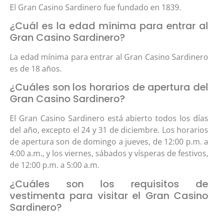
El Gran Casino Sardinero fue fundado en 1839.
¿Cuál es la edad mínima para entrar al
Gran Casino Sardinero?
La edad mínima para entrar al Gran Casino Sardinero
es de 18 años.
¿Cuáles son los horarios de apertura del
Gran Casino Sardinero?
El Gran Casino Sardinero está abierto todos los días
del año, excepto el 24 y 31 de diciembre. Los horarios
de apertura son de domingo a jueves, de 12:00 p.m. a
4:00 a.m., y los viernes, sábados y vísperas de festivos,
de 12:00 p.m. a 5:00 a.m.
¿Cuáles son los requisitos de
vestimenta para visitar el Gran Casino
Sardinero?