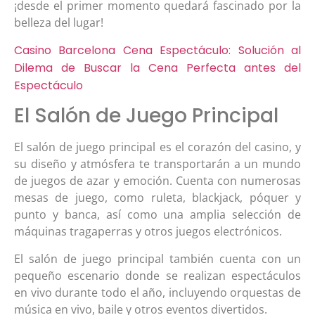
¡desde el primer momento quedará fascinado por la
belleza del lugar!
Casino Barcelona Cena Espectáculo: Solución al
Dilema de Buscar la Cena Perfecta antes del
Espectáculo
El Salón de Juego Principal
El salón de juego principal es el corazón del casino, y
su diseño y atmósfera te transportarán a un mundo
de juegos de azar y emoción. Cuenta con numerosas
mesas de juego, como ruleta, blackjack, póquer y
punto y banca, así como una amplia selección de
máquinas tragaperras y otros juegos electrónicos.
El salón de juego principal también cuenta con un
pequeño escenario donde se realizan espectáculos
en vivo durante todo el año, incluyendo orquestas de
música en vivo, baile y otros eventos divertidos.