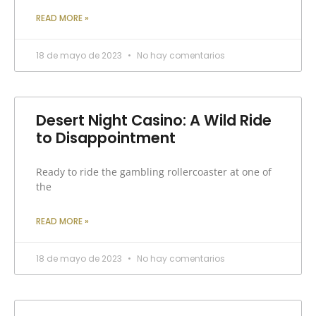
READ MORE »
18 de mayo de 2023
No hay comentarios
Desert Night Casino: A Wild Ride
to Disappointment
Ready to ride the gambling rollercoaster at one of
the
READ MORE »
18 de mayo de 2023
No hay comentarios