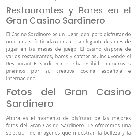
Restaurantes y Bares en el
Gran Casino Sardinero
El Casino Sardinero es un lugar ideal para disfrutar de
una cena sofisticada o una copa elegante después de
jugar en las mesas de juego. El casino dispone de
varios restaurantes, bares y cafeterías, incluyendo el
Restaurant El Sardinero, que ha recibido numerosos
premios por su creativa cocina española e
internacional.
Fotos del Gran Casino
Sardinero
Ahora es el momento de disfrutar de las mejores
fotos del Gran Casino Sardinero. Te ofrecemos una
selección de imágenes que muestran la belleza y la