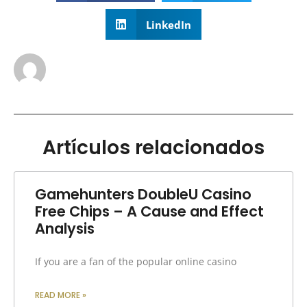
LinkedIn
Artículos relacionados
Gamehunters DoubleU Casino
Free Chips – A Cause and Effect
Analysis
If you are a fan of the popular online casino
READ MORE »