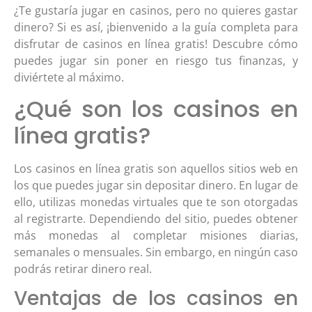
¿Te gustaría jugar en casinos, pero no quieres gastar
dinero? Si es así, ¡bienvenido a la guía completa para
disfrutar de casinos en línea gratis! Descubre cómo
puedes jugar sin poner en riesgo tus finanzas, y
diviértete al máximo.
¿Qué son los casinos en
línea gratis?
Los casinos en línea gratis son aquellos sitios web en
los que puedes jugar sin depositar dinero. En lugar de
ello, utilizas monedas virtuales que te son otorgadas
al registrarte. Dependiendo del sitio, puedes obtener
más monedas al completar misiones diarias,
semanales o mensuales. Sin embargo, en ningún caso
podrás retirar dinero real.
Ventajas de los casinos en