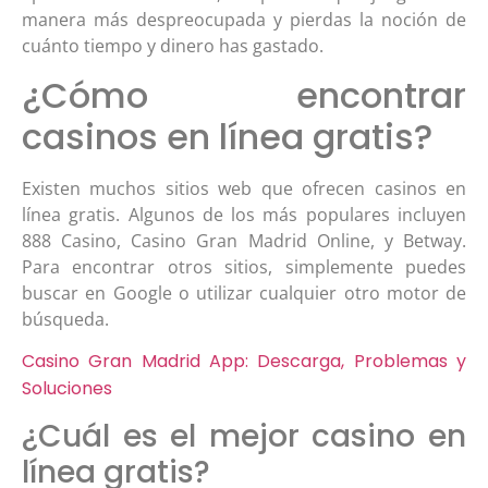
manera más despreocupada y pierdas la noción de
cuánto tiempo y dinero has gastado.
¿Cómo encontrar
casinos en línea gratis?
Existen muchos sitios web que ofrecen casinos en
línea gratis. Algunos de los más populares incluyen
888 Casino, Casino Gran Madrid Online, y Betway.
Para encontrar otros sitios, simplemente puedes
buscar en Google o utilizar cualquier otro motor de
búsqueda.
Casino Gran Madrid App: Descarga, Problemas y
Soluciones
¿Cuál es el mejor casino en
línea gratis?