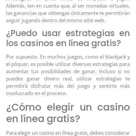
Además, ten en cuenta que, al ser monedas virtuales,
las ganancias que obtengas únicamente te permitirán
seguir jugando dentro del mismo sitio web.
¿Puedo usar estrategias en
los casinos en línea gratis?
Por supuesto. En muchos juegos, como el blackjack y
el póquer, es posible utilizar diversas estrategias para
aumentar tus posibilidades de ganar. Incluso si no
puedes ganar dinero real, utilizar estrategias te
permitirá disfrutar más del juego y sentirte más
involucrado en el proceso.
¿Cómo elegir un casino
en línea gratis?
Para elegir un casino en línea gratis, debes considerar