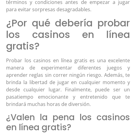
términos y condiciones antes de empezar a jugar
para evitar sorpresas desagradables.
¿Por qué debería probar
los casinos en línea
gratis?
Probar los casinos en línea gratis es una excelente
manera de experimentar diferentes juegos y
aprender reglas sin correr ningún riesgo. Además, te
brinda la libertad de jugar en cualquier momento y
desde cualquier lugar. Finalmente, puede ser un
pasatiempo emocionante y entretenido que te
brindará muchas horas de diversión.
¿Valen la pena los casinos
en línea gratis?