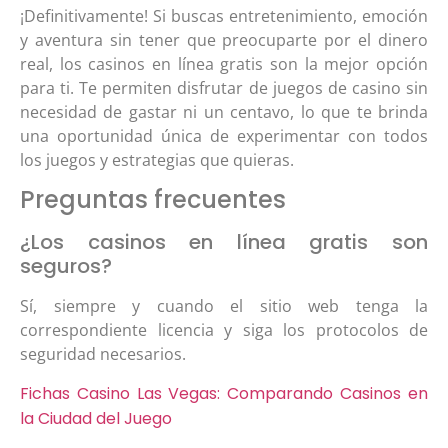
¡Definitivamente! Si buscas entretenimiento, emoción
y aventura sin tener que preocuparte por el dinero
real, los casinos en línea gratis son la mejor opción
para ti. Te permiten disfrutar de juegos de casino sin
necesidad de gastar ni un centavo, lo que te brinda
una oportunidad única de experimentar con todos
los juegos y estrategias que quieras.
Preguntas frecuentes
¿Los casinos en línea gratis son
seguros?
Sí, siempre y cuando el sitio web tenga la
correspondiente licencia y siga los protocolos de
seguridad necesarios.
Fichas Casino Las Vegas: Comparando Casinos en
la Ciudad del Juego