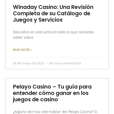
Winaday Casino: Una Revisión
Completa de su Catálogo de
Juegos y Servicios
Descubre en este artículo todo lo que necesitas
saber sobre
READ MORE »
18 de mayo de 2023
No hay comentarios
Pelayo Casino – Tu guía para
entender cómo ganar en los
juegos de casino
¿Alguna vez has oído hablar del Pelayo Casino? Si