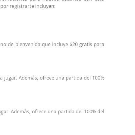
por registrarte incluyen:
no de bienvenida que incluye $20 gratis para
a jugar. Además, ofrece una partida del 100%
ugar. Además, ofrece una partida del 100% del