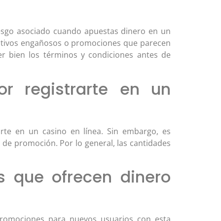
iesgo asociado cuando apuestas dinero en un
centivos engañosos o promociones que parecen
r bien los términos y condiciones antes de
or registrarte en un
rarte en un casino en línea. Sin embargo, es
 de promoción. Por lo general, las cantidades
s que ofrecen dinero
romociones para nuevos usuarios con esta