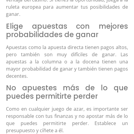
ruleta europea para aumentar tus posibilidades de
ganar.
Elige apuestas con mejores
probabilidades de ganar
Apuestas como la apuesta directa tienen pagos altos,
pero también son muy difíciles de ganar. Las
apuestas a la columna o a la docena tienen una
mayor probabilidad de ganar y también tienen pagos
decentes.
No apuestes más de lo que
puedes permitirte perder
Como en cualquier juego de azar, es importante ser
responsable con tus finanzas y no apostar más de lo
que puedes permitirte perder. Establece un
presupuesto y cíñete a él.