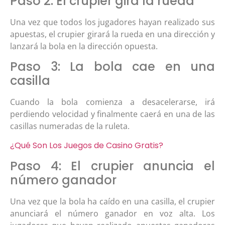
Paso 2: El crupier gira la rueda
Una vez que todos los jugadores hayan realizado sus
apuestas, el crupier girará la rueda en una dirección y
lanzará la bola en la dirección opuesta.
Paso 3: La bola cae en una
casilla
Cuando la bola comienza a desacelerarse, irá
perdiendo velocidad y finalmente caerá en una de las
casillas numeradas de la ruleta.
¿Qué Son Los Juegos de Casino Gratis?
Paso 4: El crupier anuncia el
número ganador
Una vez que la bola ha caído en una casilla, el crupier
anunciará el número ganador en voz alta. Los