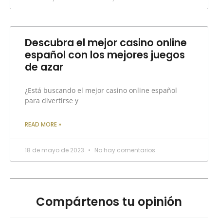
Descubra el mejor casino online
español con los mejores juegos
de azar
¿Está buscando el mejor casino online español
para divertirse y
READ MORE »
18 de mayo de 2023
No hay comentarios
Compártenos tu opinión