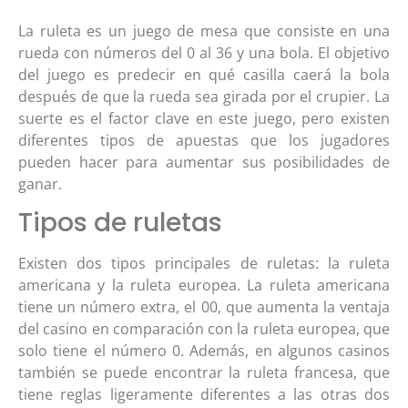
La ruleta es un juego de mesa que consiste en una
rueda con números del 0 al 36 y una bola. El objetivo
del juego es predecir en qué casilla caerá la bola
después de que la rueda sea girada por el crupier. La
suerte es el factor clave en este juego, pero existen
diferentes tipos de apuestas que los jugadores
pueden hacer para aumentar sus posibilidades de
ganar.
Tipos de ruletas
Existen dos tipos principales de ruletas: la ruleta
americana y la ruleta europea. La ruleta americana
tiene un número extra, el 00, que aumenta la ventaja
del casino en comparación con la ruleta europea, que
solo tiene el número 0. Además, en algunos casinos
también se puede encontrar la ruleta francesa, que
tiene reglas ligeramente diferentes a las otras dos