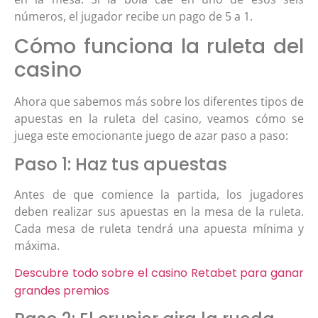
números, el jugador recibe un pago de 5 a 1.
Cómo funciona la ruleta del
casino
Ahora que sabemos más sobre los diferentes tipos de
apuestas en la ruleta del casino, veamos cómo se
juega este emocionante juego de azar paso a paso:
Paso 1: Haz tus apuestas
Antes de que comience la partida, los jugadores
deben realizar sus apuestas en la mesa de la ruleta.
Cada mesa de ruleta tendrá una apuesta mínima y
máxima.
Descubre todo sobre el casino Retabet para ganar
grandes premios