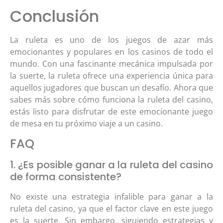
Conclusión
La ruleta es uno de los juegos de azar más
emocionantes y populares en los casinos de todo el
mundo. Con una fascinante mecánica impulsada por
la suerte, la ruleta ofrece una experiencia única para
aquellos jugadores que buscan un desafío. Ahora que
sabes más sobre cómo funciona la ruleta del casino,
estás listo para disfrutar de este emocionante juego
de mesa en tu próximo viaje a un casino.
FAQ
1. ¿Es posible ganar a la ruleta del casino
de forma consistente?
No existe una estrategia infalible para ganar a la
ruleta del casino, ya que el factor clave en este juego
es la suerte. Sin embargo, siguiendo estrategias y