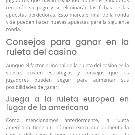
jugadores que hayan realizado apuestas ganadoras
recibirán su pago y se eliminarán las fichas de las
apuestas perdedoras. Esto marca el final de la ronda
y se pueden hacer nuevas apuestas para la siguiente
ronda.
Consejos para ganar en la
ruleta del casino
Aunque el factor principal de la ruleta del casino es la
suerte, existen estrategias y consejos que los
jugadores pueden seguir para aumentar sus
posibilidades de ganar:
Juega a la ruleta europea en
lugar de la americana
Como mencionamos anteriormente, la ruleta
americana tiene un número extra que aumenta la
ventaja del casino. Si tienes la oportunidad, juega a la