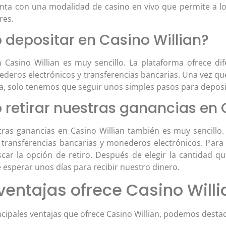
ta con una modalidad de casino en vivo que permite a los
res.
depositar en Casino Willian?
 Casino Willian es muy sencillo. La plataforma ofrece d
ederos electrónicos y transferencias bancarias. Una vez q
, solo tenemos que seguir unos simples pasos para deposit
retirar nuestras ganancias en 
tras ganancias en Casino Willian también es muy sencillo.
 transferencias bancarias y monederos electrónicos. Para
car la opción de retiro. Después de elegir la cantidad q
esperar unos días para recibir nuestro dinero.
ventajas ofrece Casino Willi
ncipales ventajas que ofrece Casino Willian, podemos destac