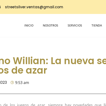
streetsilver.ventas@gmail.com
INICIO
NOSOTROS
SERVICIOS
TIENDA
no Willian: La nueva s
os de azar
2023
9:53 am
 de los juegos de azar, siempre hay novedades que ll