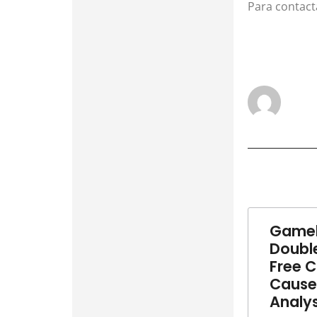
Para contacta
Gameh
Doubl
Free C
Cause
Analys