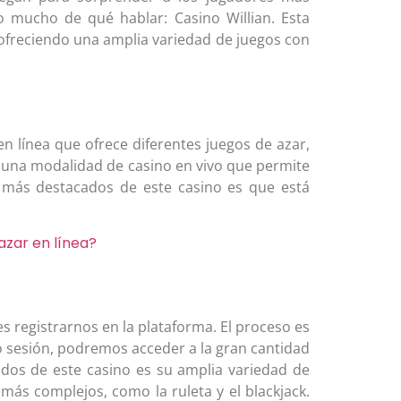
 mucho de qué hablar: Casino Willian. Esta
 ofreciendo una amplia variedad de juegos con
en línea que ofrece diferentes juegos de azar,
 una modalidad de casino en vivo que permite
s más destacados de este casino es que está
azar en línea?
 registrarnos en la plataforma. El proceso es
 sesión, podremos acceder a la gran cantidad
ados de este casino es su amplia variedad de
ás complejos, como la ruleta y el blackjack.