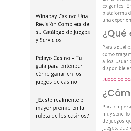
exigentes. 
plataforma d
Winaday Casino: Una
una experienc
Revisión Completa de
¿Qué 
su Catálogo de Juegos
y Servicios
Para aquello
como tragamo
Pelayo Casino – Tu
a los usuari
guía para entender
disponible e
cómo ganar en los
Juego de cas
juegos de casino
¿Cómo
¿Existe realmente el
Para empezar
mayor premio en la
muy sencillo
ruleta de los casinos?
de juegos qu
juegos, que 