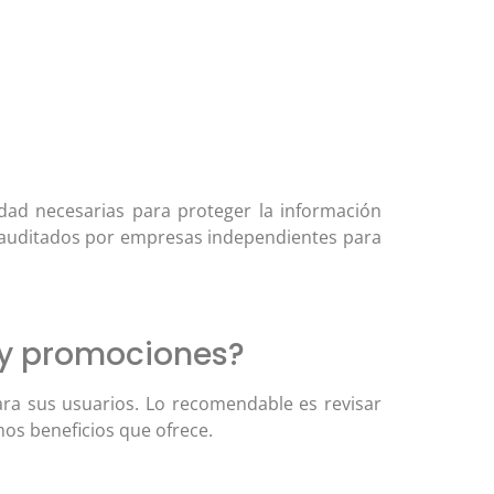
dad necesarias para proteger la información
n auditados por empresas independientes para
s y promociones?
ara sus usuarios. Lo recomendable es revisar
mos beneficios que ofrece.