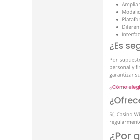
Amplia 
Modalid
Platafo
Diferen
Interfaz
¿Es se
Por supuesto
personal y f
garantizar s
¿Cómo elegir
¿Ofrec
Sí, Casino W
regularmente
¿Por q