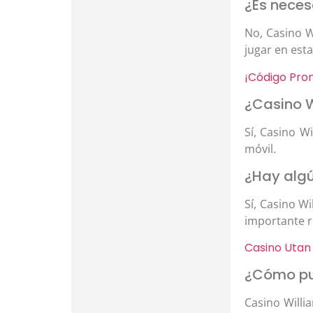
¿Es neces
No, Casino W
jugar en est
¡Código Prom
¿Casino W
Sí, Casino W
móvil.
¿Hay algú
Sí, Casino W
importante r
Casino Utan 
¿Cómo pue
Casino Willi