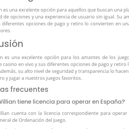
an es una excelente opción para aquellos que buscan una p
d de opciones y una experiencia de usuario sin igual. Su 
s diferentes opciones de pago y retiro lo convierten en u
dores.
usión
an es una excelente opción para los amantes de los jueg
 casino en vivo y sus diferentes opciones de pago y retiro 
Además, su alto nivel de seguridad y transparencia lo hacen
o y jugar a nuestros juegos favoritos.
as frecuentes
illian tiene licencia para operar en España?
illian cuenta con la licencia correspondiente para operar
neral de Ordenación del Juego.