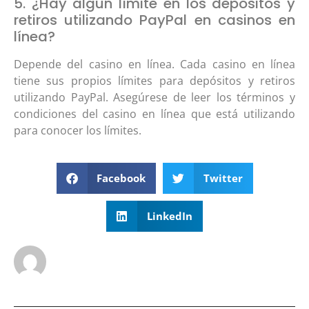
5. ¿Hay algún límite en los depósitos y
retiros utilizando PayPal en casinos en
línea?
Depende del casino en línea. Cada casino en línea
tiene sus propios límites para depósitos y retiros
utilizando PayPal. Asegúrese de leer los términos y
condiciones del casino en línea que está utilizando
para conocer los límites.
Facebook
Twitter
LinkedIn