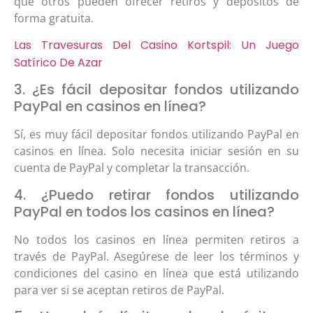
que otros pueden ofrecer retiros y depósitos de
forma gratuita.
Las Travesuras Del Casino Kortspil: Un Juego
Satírico De Azar
3. ¿Es fácil depositar fondos utilizando
PayPal en casinos en línea?
Sí, es muy fácil depositar fondos utilizando PayPal en
casinos en línea. Solo necesita iniciar sesión en su
cuenta de PayPal y completar la transacción.
4. ¿Puedo retirar fondos utilizando
PayPal en todos los casinos en línea?
No todos los casinos en línea permiten retiros a
través de PayPal. Asegúrese de leer los términos y
condiciones del casino en línea que está utilizando
para ver si se aceptan retiros de PayPal.