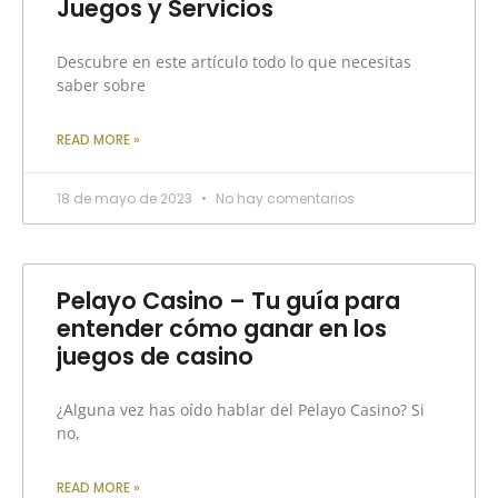
Juegos y Servicios
Descubre en este artículo todo lo que necesitas
saber sobre
READ MORE »
18 de mayo de 2023
No hay comentarios
Pelayo Casino – Tu guía para
entender cómo ganar en los
juegos de casino
¿Alguna vez has oído hablar del Pelayo Casino? Si
no,
READ MORE »