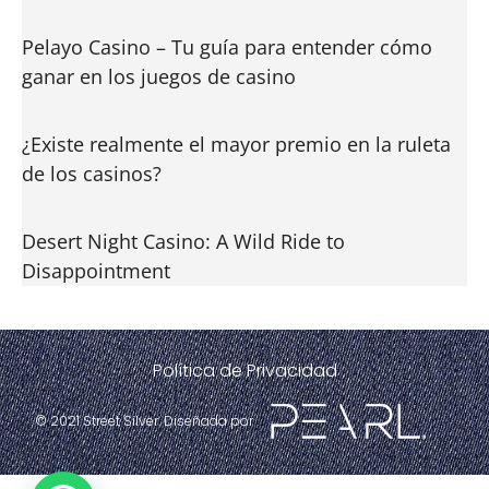
Pelayo Casino – Tu guía para entender cómo
ganar en los juegos de casino
¿Existe realmente el mayor premio en la ruleta
de los casinos?
Desert Night Casino: A Wild Ride to
Disappointment
Política de Privacidad
© 2021 Street Silver. Diseñada por