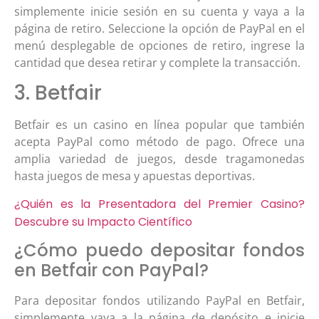
simplemente inicie sesión en su cuenta y vaya a la
página de retiro. Seleccione la opción de PayPal en el
menú desplegable de opciones de retiro, ingrese la
cantidad que desea retirar y complete la transacción.
3. Betfair
Betfair es un casino en línea popular que también
acepta PayPal como método de pago. Ofrece una
amplia variedad de juegos, desde tragamonedas
hasta juegos de mesa y apuestas deportivas.
¿Quién es la Presentadora del Premier Casino?
Descubre su Impacto Científico
¿Cómo puedo depositar fondos
en Betfair con PayPal?
Para depositar fondos utilizando PayPal en Betfair,
simplemente vaya a la página de depósito e inicie