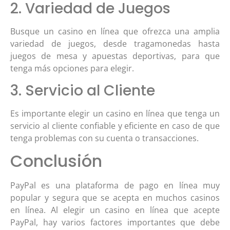
2. Variedad de Juegos
Busque un casino en línea que ofrezca una amplia
variedad de juegos, desde tragamonedas hasta
juegos de mesa y apuestas deportivas, para que
tenga más opciones para elegir.
3. Servicio al Cliente
Es importante elegir un casino en línea que tenga un
servicio al cliente confiable y eficiente en caso de que
tenga problemas con su cuenta o transacciones.
Conclusión
PayPal es una plataforma de pago en línea muy
popular y segura que se acepta en muchos casinos
en línea. Al elegir un casino en línea que acepte
PayPal, hay varios factores importantes que debe