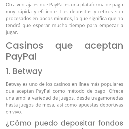
Otra ventaja es que PayPal es una plataforma de pago
muy rápida y eficiente. Los depósitos y retiros son
procesados en pocos minutos, lo que significa que no
tendrá que esperar mucho tiempo para empezar a
jugar.
Casinos que aceptan
PayPal
1. Betway
Betway es uno de los casinos en línea más populares
que aceptan PayPal como método de pago. Ofrece
una amplia variedad de juegos, desde tragamonedas
hasta juegos de mesa, así como apuestas deportivas
en vivo.
¿Cómo puedo depositar fondos