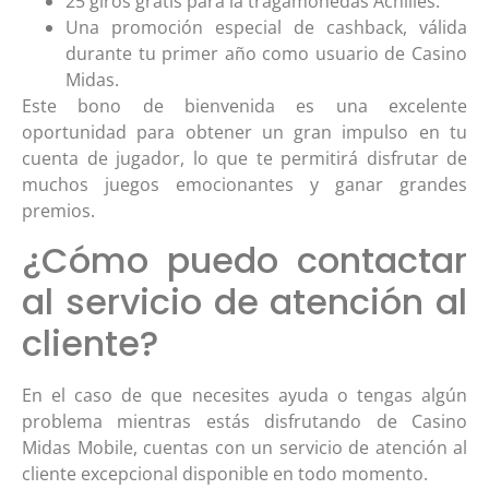
25 giros gratis para la tragamonedas Achilles.
Una promoción especial de cashback, válida
durante tu primer año como usuario de Casino
Midas.
Este bono de bienvenida es una excelente
oportunidad para obtener un gran impulso en tu
cuenta de jugador, lo que te permitirá disfrutar de
muchos juegos emocionantes y ganar grandes
premios.
¿Cómo puedo contactar
al servicio de atención al
cliente?
En el caso de que necesites ayuda o tengas algún
problema mientras estás disfrutando de Casino
Midas Mobile, cuentas con un servicio de atención al
cliente excepcional disponible en todo momento.