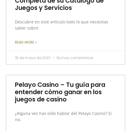
Completa de su Catálogo de
Juegos y Servicios
Descubre en este artículo todo lo que necesitas
saber sobre
READ MORE »
18 de mayo de 2023
No hay comentarios
Pelayo Casino – Tu guía para
entender cómo ganar en los
juegos de casino
¿Alguna vez has oído hablar del Pelayo Casino? Si
no,