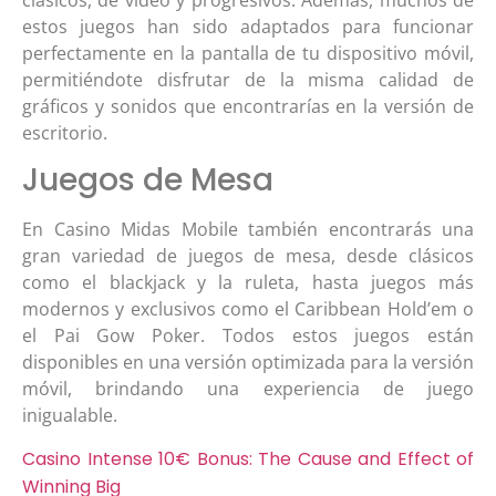
estos juegos han sido adaptados para funcionar
perfectamente en la pantalla de tu dispositivo móvil,
permitiéndote disfrutar de la misma calidad de
gráficos y sonidos que encontrarías en la versión de
escritorio.
Juegos de Mesa
En Casino Midas Mobile también encontrarás una
gran variedad de juegos de mesa, desde clásicos
como el blackjack y la ruleta, hasta juegos más
modernos y exclusivos como el Caribbean Hold’em o
el Pai Gow Poker. Todos estos juegos están
disponibles en una versión optimizada para la versión
móvil, brindando una experiencia de juego
inigualable.
Casino Intense 10€ Bonus: The Cause and Effect of
Winning Big