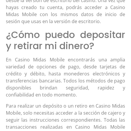
desde la versión de escritorio del casino. Una vez que
hayas creado tu cuenta, podrás acceder a Casino
Midas Mobile con los mismos datos de inicio de
sesión que usas en la versión de escritorio.
¿Cómo puedo depositar
y retirar mi dinero?
En Casino Midas Mobile encontrarás una amplia
variedad de opciones de pago, desde tarjetas de
crédito y débito, hasta monederos electrónicos y
transferencias bancarias. Todos los métodos de pago
disponibles brindan seguridad, rapidez y
confiabilidad en todo momento.
Para realizar un depósito o un retiro en Casino Midas
Mobile, solo necesitas acceder a la sección de cajero y
seguir las instrucciones correspondientes. Todas las
transacciones realizadas en Casino Midas Mobile