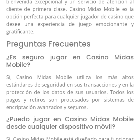
bienvenida excepcional y un servicio de atención al
cliente de primera clase, Casino Midas Mobile es la
opción perfecta para cualquier jugador de casino que
desee una experiencia de juego emocionante y
gratificante.
Preguntas Frecuentes
¿Es seguro jugar en Casino Midas
Mobile?
Sí, Casino Midas Mobile utiliza los más altos
estándares de seguridad en sus transacciones y en la
protección de los datos de sus usuarios. Todos los
pagos y retiros son procesados por sistemas de
encriptación avanzados y seguros.
¿Puedo jugar en Casino Midas Mobile
desde cualquier dispositivo móvil?
Sí, Casino Midas Mobile está diseñado para funcionar