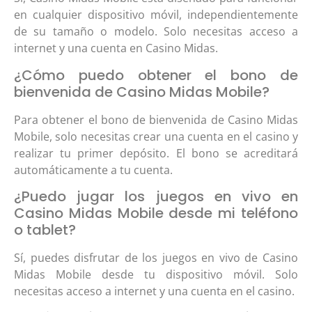
en cualquier dispositivo móvil, independientemente
de su tamaño o modelo. Solo necesitas acceso a
internet y una cuenta en Casino Midas.
¿Cómo puedo obtener el bono de
bienvenida de Casino Midas Mobile?
Para obtener el bono de bienvenida de Casino Midas
Mobile, solo necesitas crear una cuenta en el casino y
realizar tu primer depósito. El bono se acreditará
automáticamente a tu cuenta.
¿Puedo jugar los juegos en vivo en
Casino Midas Mobile desde mi teléfono
o tablet?
Sí, puedes disfrutar de los juegos en vivo de Casino
Midas Mobile desde tu dispositivo móvil. Solo
necesitas acceso a internet y una cuenta en el casino.