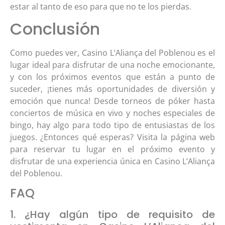
estar al tanto de eso para que no te los pierdas.
Conclusión
Como puedes ver, Casino L’Aliança del Poblenou es el
lugar ideal para disfrutar de una noche emocionante,
y con los próximos eventos que están a punto de
suceder, ¡tienes más oportunidades de diversión y
emoción que nunca! Desde torneos de póker hasta
conciertos de música en vivo y noches especiales de
bingo, hay algo para todo tipo de entusiastas de los
juegos. ¿Entonces qué esperas? Visita la página web
para reservar tu lugar en el próximo evento y
disfrutar de una experiencia única en Casino L’Aliança
del Poblenou.
FAQ
1. ¿Hay algún tipo de requisito de