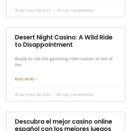
18 de mayo de 2023
No hay comentarios
Desert Night Casino: A Wild Ride
to Disappointment
Ready to ride the gambling rollercoaster at one of
the
READ MORE »
18 de mayo de 2023
No hay comentarios
Descubra el mejor casino online
español con los mejores juegos