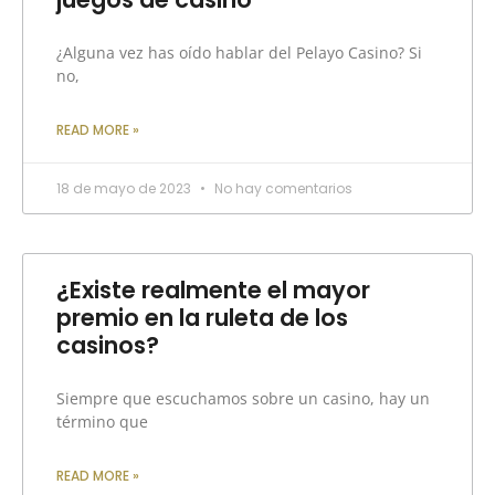
¿Alguna vez has oído hablar del Pelayo Casino? Si
no,
READ MORE »
18 de mayo de 2023
No hay comentarios
¿Existe realmente el mayor
premio en la ruleta de los
casinos?
Siempre que escuchamos sobre un casino, hay un
término que
READ MORE »