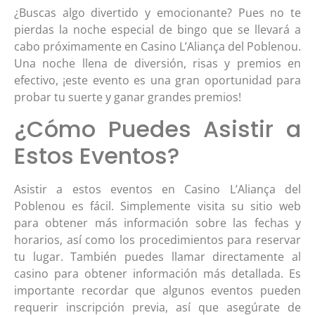
¿Buscas algo divertido y emocionante? Pues no te
pierdas la noche especial de bingo que se llevará a
cabo próximamente en Casino L’Aliança del Poblenou.
Una noche llena de diversión, risas y premios en
efectivo, ¡este evento es una gran oportunidad para
probar tu suerte y ganar grandes premios!
¿Cómo Puedes Asistir a
Estos Eventos?
Asistir a estos eventos en Casino L’Aliança del
Poblenou es fácil. Simplemente visita su sitio web
para obtener más información sobre las fechas y
horarios, así como los procedimientos para reservar
tu lugar. También puedes llamar directamente al
casino para obtener información más detallada. Es
importante recordar que algunos eventos pueden
requerir inscripción previa, así que asegúrate de