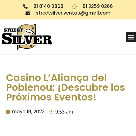
81 8140 0868
81 3259 0266
streetsilver.ventas@gmail.com
Products search
Casino L’Aliança del
Poblenou: ¡Descubre los
Próximos Eventos!
mayo 18, 2023
9:53 am