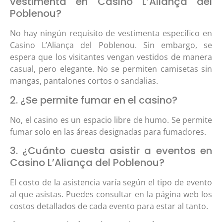
vestimenta en Casino L’Aliança del
Poblenou?
No hay ningún requisito de vestimenta específico en
Casino L’Aliança del Poblenou. Sin embargo, se
espera que los visitantes vengan vestidos de manera
casual, pero elegante. No se permiten camisetas sin
mangas, pantalones cortos o sandalias.
2. ¿Se permite fumar en el casino?
No, el casino es un espacio libre de humo. Se permite
fumar solo en las áreas designadas para fumadores.
3. ¿Cuánto cuesta asistir a eventos en
Casino L’Aliança del Poblenou?
El costo de la asistencia varía según el tipo de evento
al que asistas. Puedes consultar en la página web los
costos detallados de cada evento para estar al tanto.