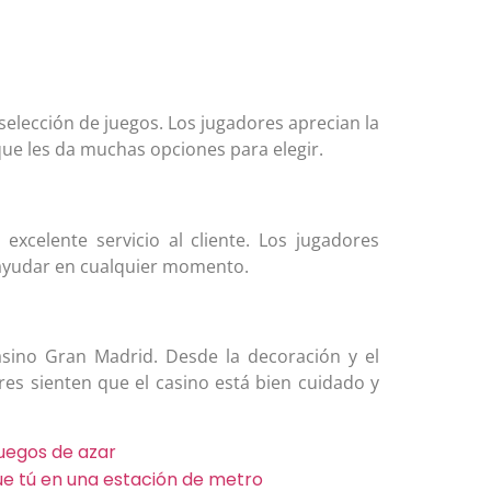
elección de juegos. Los jugadores aprecian la
ue les da muchas opciones para elegir.
xcelente servicio al cliente. Los jugadores
 ayudar en cualquier momento.
Casino Gran Madrid. Desde la decoración y el
es sienten que el casino está bien cuidado y
juegos de azar
ue tú en una estación de metro