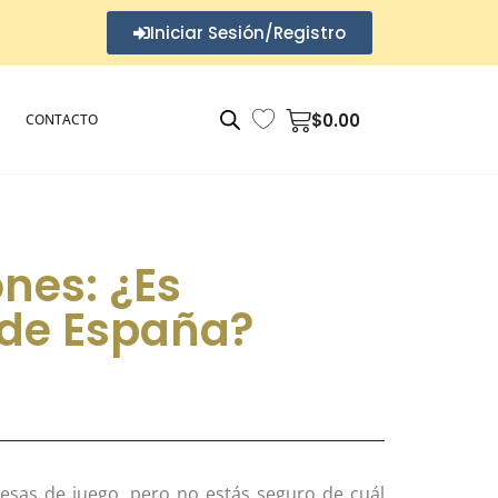
Iniciar Sesión/Registro
$
0.00
CONTACTO
nes: ¿Es
 de España?
esas de juego, pero no estás seguro de cuál