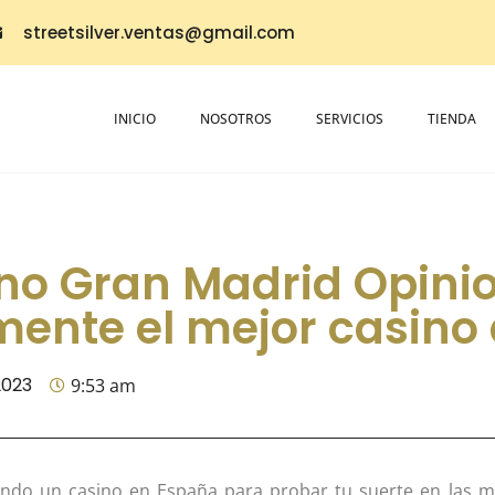
streetsilver.ventas@gmail.com
INICIO
NOSOTROS
SERVICIOS
TIENDA
no Gran Madrid Opinio
mente el mejor casino
2023
9:53 am
ando un casino en España para probar tu suerte en las m