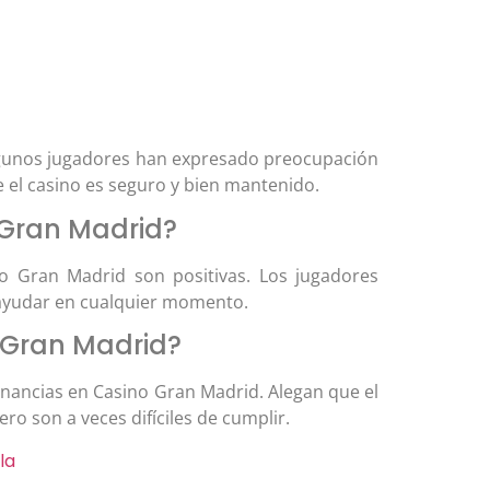
Algunos jugadores han expresado preocupación
ue el casino es seguro y bien mantenido.
o Gran Madrid?
ino Gran Madrid son positivas. Los jugadores
 ayudar en cualquier momento.
o Gran Madrid?
anancias en Casino Gran Madrid. Alegan que el
ro son a veces difíciles de cumplir.
la