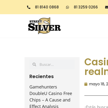
81 8140 0868
81 3259 0266
Casi
real
Recientes
mayo 18, 
Gamehunters
DoubleU Casino Free
Chips – A Cause and
Effect Analysis
¿Estás busc