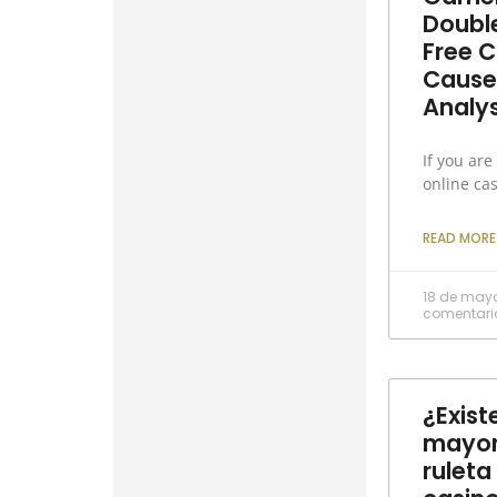
Doubl
Free C
Cause
Analys
If you are
online ca
READ MORE
18 de may
comentari
¿Exist
mayor
ruleta