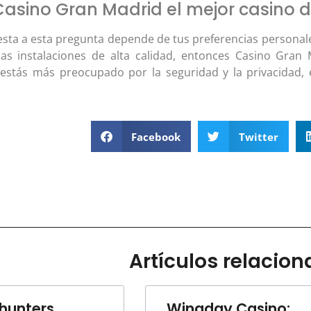
 Casino Gran Madrid el mejor casino
sta a esta pregunta depende de tus preferencias personales.
 las instalaciones de alta calidad, entonces Casino Gran
 estás más preocupado por la seguridad y la privacidad,
Facebook
Twitter
Artículos relacio
unters
Winaday Casino: