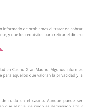
an informado de problemas al tratar de cobrar
te, y que los requisitos para retirar el dinero
la
dad en Casino Gran Madrid. Algunos informes
e para aquellos que valoran la privacidad y la
 de ruido en el casino. Aunque puede ser
n que el nivel de ruido es demasiado alto y