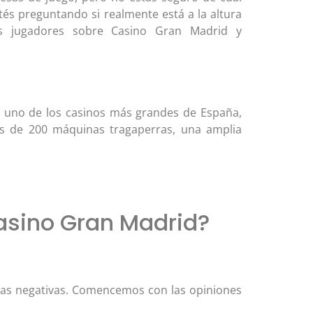
tés preguntando si realmente está a la altura
os jugadores sobre Casino Gran Madrid y
s uno de los casinos más grandes de España,
ás de 200 máquinas tragaperras, una amplia
asino Gran Madrid?
otras negativas. Comencemos con las opiniones