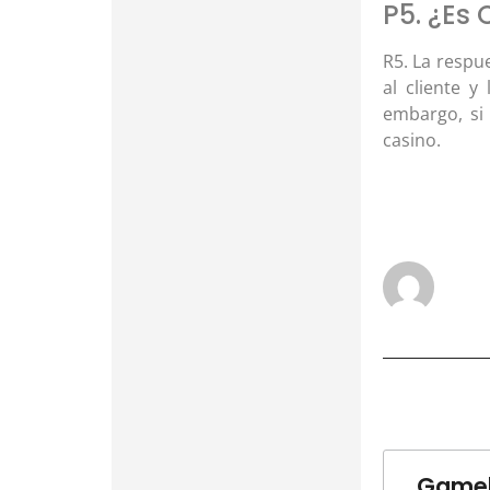
P5. ¿Es
R5. La respue
al cliente y
embargo, si
casino.
Gameh