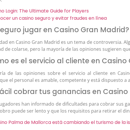
o Login: The Ultimate Guide for Players
cer un casino seguro y evitar fraudes en línea
 seguro jugar en Casino Gran Madrid?
idad en Casino Gran Madrid es un tema de controversia. 
dad de colarse, pero la mayoría de las opiniones sugieren q
o es el servicio al cliente en Casin
ía de las opiniones sobre el servicio al cliente en Cas
que el personal es amable, competente y está dispuesto a
 fácil cobrar tus ganancias en Casin
jugadores han informado de dificultades para cobrar sus g
bro puede ser lento y que los requisitos para retirar el dine
no Palma de Mallorca está cambiando el turismo de la is